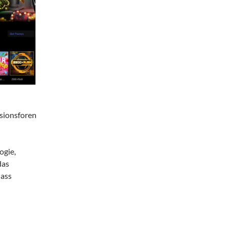
sionsforen
ogie,
das
dass