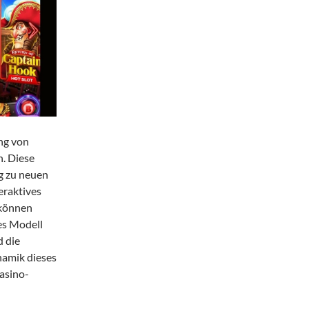
ng von
n. Diese
ng zu neuen
eraktives
 können
hes Modell
d die
namik dieses
asino-