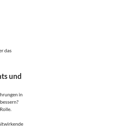
er das
ts und
ahrungen in
bessern?
Rolle.
mitwirkende
d