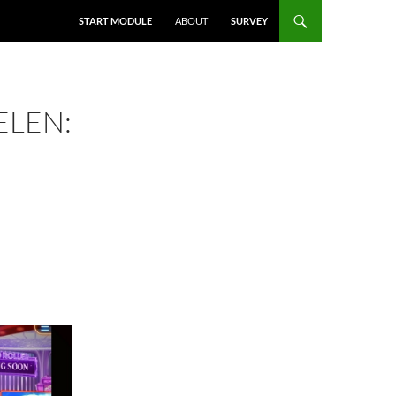
START MODULE
ABOUT
SURVEY
ELEN: