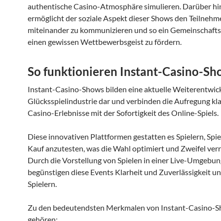
authentische Casino-Atmosphäre simulieren. Darüber hi
ermöglicht der soziale Aspekt dieser Shows den Teilnehm
miteinander zu kommunizieren und so ein Gemeinschafts
einen gewissen Wettbewerbsgeist zu fördern.
So funktionieren Instant-Casino-Sh
Instant-Casino-Shows bilden eine aktuelle Weiterentwic
Glücksspielindustrie dar und verbinden die Aufregung kla
Casino-Erlebnisse mit der Sofortigkeit des Online-Spiels.
Diese innovativen Plattformen gestatten es Spielern, Spi
Kauf anzutesten, was die Wahl optimiert und Zweifel verr
Durch die Vorstellung von Spielen in einer Live-Umgebun
begünstigen diese Events Klarheit und Zuverlässigkeit un
Spielern.
Zu den bedeutendsten Merkmalen von Instant-Casino-
gehören: