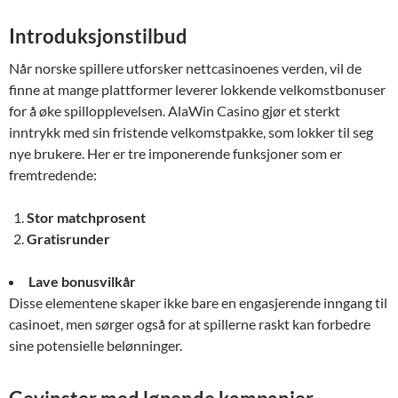
Introduksjonstilbud
Når norske spillere utforsker nettcasinoenes verden, vil de
finne at mange plattformer leverer lokkende velkomstbonuser
for å øke spillopplevelsen. AlaWin Casino gjør et sterkt
inntrykk med sin fristende velkomstpakke, som lokker til seg
nye brukere. Her er tre imponerende funksjoner som er
fremtredende:
Stor matchprosent
Gratisrunder
Lave bonusvilkår
Disse elementene skaper ikke bare en engasjerende inngang til
casinoet, men sørger også for at spillerne raskt kan forbedre
sine potensielle belønninger.