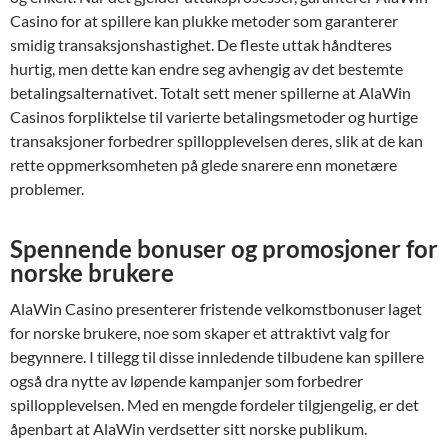
Casino for at spillere kan plukke metoder som garanterer
smidig transaksjonshastighet. De fleste uttak håndteres
hurtig, men dette kan endre seg avhengig av det bestemte
betalingsalternativet. Totalt sett mener spillerne at AlaWin
Casinos forpliktelse til varierte betalingsmetoder og hurtige
transaksjoner forbedrer spillopplevelsen deres, slik at de kan
rette oppmerksomheten på glede snarere enn monetære
problemer.
Spennende bonuser og promosjoner for
norske brukere
AlaWin Casino presenterer fristende velkomstbonuser laget
for norske brukere, noe som skaper et attraktivt valg for
begynnere. I tillegg til disse innledende tilbudene kan spillere
også dra nytte av løpende kampanjer som forbedrer
spillopplevelsen. Med en mengde fordeler tilgjengelig, er det
åpenbart at AlaWin verdsetter sitt norske publikum.