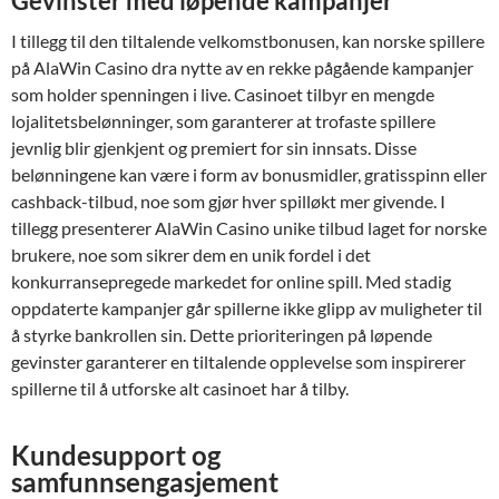
Gevinster med løpende kampanjer
I tillegg til den tiltalende velkomstbonusen, kan norske spillere
på AlaWin Casino dra nytte av en rekke pågående kampanjer
som holder spenningen i live. Casinoet tilbyr en mengde
lojalitetsbelønninger, som garanterer at trofaste spillere
jevnlig blir gjenkjent og premiert for sin innsats. Disse
belønningene kan være i form av bonusmidler, gratisspinn eller
cashback-tilbud, noe som gjør hver spilløkt mer givende. I
tillegg presenterer AlaWin Casino unike tilbud laget for norske
brukere, noe som sikrer dem en unik fordel i det
konkurransepregede markedet for online spill. Med stadig
oppdaterte kampanjer går spillerne ikke glipp av muligheter til
å styrke bankrollen sin. Dette prioriteringen på løpende
gevinster garanterer en tiltalende opplevelse som inspirerer
spillerne til å utforske alt casinoet har å tilby.
Kundesupport og
samfunnsengasjement