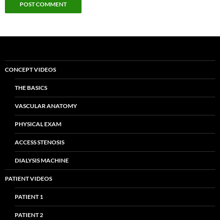
CONCEPT VIDEOS
THE BASICS
VASCULAR ANATOMY
PHYSICAL EXAM
ACCESS STENOSIS
DIALYSIS MACHINE
PATIENT VIDEOS
PATIENT 1
PATIENT 2