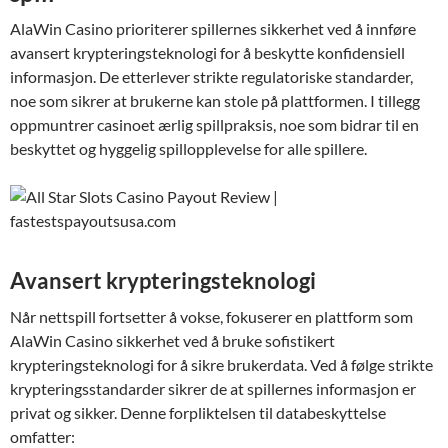
AlaWin Casino prioriterer spillernes sikkerhet ved å innføre
avansert krypteringsteknologi for å beskytte konfidensiell
informasjon. De etterlever strikte regulatoriske standarder,
noe som sikrer at brukerne kan stole på plattformen. I tillegg
oppmuntrer casinoet ærlig spillpraksis, noe som bidrar til en
beskyttet og hyggelig spillopplevelse for alle spillere.
Avansert krypteringsteknologi
Når nettspill fortsetter å vokse, fokuserer en plattform som
AlaWin Casino sikkerhet ved å bruke sofistikert
krypteringsteknologi for å sikre brukerdata. Ved å følge strikte
krypteringsstandarder sikrer de at spillernes informasjon er
privat og sikker. Denne forpliktelsen til databeskyttelse
omfatter: