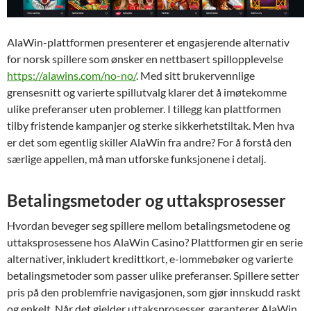
AlaWin-plattformen presenterer et engasjerende alternativ
for norsk spillere som ønsker en nettbasert spillopplevelse
https://alawins.com/no-no/
. Med sitt brukervennlige
grensesnitt og varierte spillutvalg klarer det å imøtekomme
ulike preferanser uten problemer. I tillegg kan plattformen
tilby fristende kampanjer og sterke sikkerhetstiltak. Men hva
er det som egentlig skiller AlaWin fra andre? For å forstå den
særlige appellen, må man utforske funksjonene i detalj.
Betalingsmetoder og uttaksprosesser
Hvordan beveger seg spillere mellom betalingsmetodene og
uttaksprosessene hos AlaWin Casino? Plattformen gir en serie
alternativer, inkludert kredittkort, e-lommebøker og varierte
betalingsmetoder som passer ulike preferanser. Spillere setter
pris på den problemfrie navigasjonen, som gjør innskudd raskt
og enkelt. Når det gjelder uttaksprosesser, garanterer AlaWin