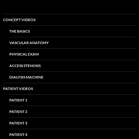
CONCEPT VIDEOS
THE BASICS
VASCULAR ANATOMY
PHYSICAL EXAM
ACCESS STENOSIS
DIALYSIS MACHINE
PATIENT VIDEOS
PATIENT 1
PATIENT 2
PATIENT 3
PATIENT 4