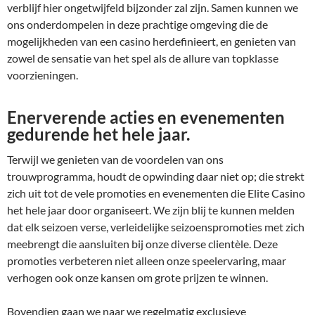
verblijf hier ongetwijfeld bijzonder zal zijn. Samen kunnen we
ons onderdompelen in deze prachtige omgeving die de
mogelijkheden van een casino herdefinieert, en genieten van
zowel de sensatie van het spel als de allure van topklasse
voorzieningen.
Enerverende acties en evenementen
gedurende het hele jaar.
Terwijl we genieten van de voordelen van ons
trouwprogramma, houdt de opwinding daar niet op; die strekt
zich uit tot de vele promoties en evenementen die Elite Casino
het hele jaar door organiseert. We zijn blij te kunnen melden
dat elk seizoen verse, verleidelijke seizoenspromoties met zich
meebrengt die aansluiten bij onze diverse clientèle. Deze
promoties verbeteren niet alleen onze speelervaring, maar
verhogen ook onze kansen om grote prijzen te winnen.
Bovendien gaan we naar we regelmatig exclusieve