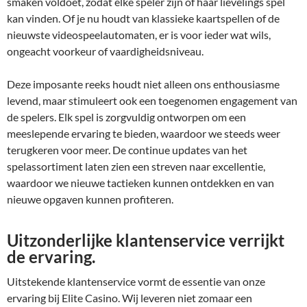
smaken voldoet, zodat elke speler zijn of haar lievelings spel
kan vinden. Of je nu houdt van klassieke kaartspellen of de
nieuwste videospeelautomaten, er is voor ieder wat wils,
ongeacht voorkeur of vaardigheidsniveau.
Deze imposante reeks houdt niet alleen ons enthousiasme
levend, maar stimuleert ook een toegenomen engagement van
de spelers. Elk spel is zorgvuldig ontworpen om een
meeslepende ervaring te bieden, waardoor we steeds weer
terugkeren voor meer. De continue updates van het
spelassortiment laten zien een streven naar excellentie,
waardoor we nieuwe tactieken kunnen ontdekken en van
nieuwe opgaven kunnen profiteren.
Uitzonderlijke klantenservice verrijkt
de ervaring.
Uitstekende klantenservice vormt de essentie van onze
ervaring bij Elite Casino. Wij leveren niet zomaar een