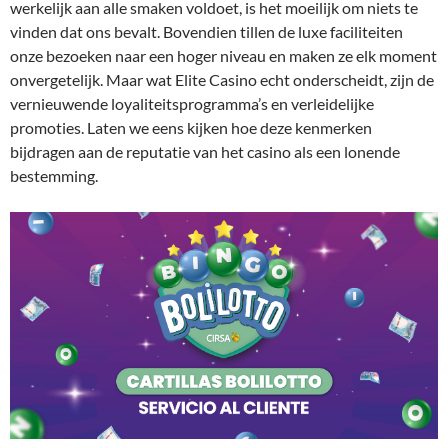
werkelijk aan alle smaken voldoet, is het moeilijk om niets te
vinden dat ons bevalt. Bovendien tillen de luxe faciliteiten
onze bezoeken naar een hoger niveau en maken ze elk moment
onvergetelijk. Maar wat Elite Casino echt onderscheidt, zijn de
vernieuwende loyaliteitsprogramma’s en verleidelijke
promoties. Laten we eens kijken hoe deze kenmerken
bijdragen aan de reputatie van het casino als een lonende
bestemming.