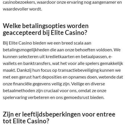
casinobezoekers, waardoor onze ervaring nog aangenamer en
waardevoller wordt.
Welke betalingsopties worden
geaccepteerd bij Elite Casino?
Bij Elite Casino bieden we een breed scala aan
betalingsmogelijkheden die aan onze behoeften voldoen. We
kunnen selecteren uit kredietkaarten en betaalpassen, e-
wallets en banktransfers, wat het voor alle spelers gemakkelijk
maakt. Dankzij hun focus op transactiebeveiliging kunnen we
met een gerust hart deposities en opnames doen, wetende dat
onze financiële gegevens veilig zijn. Veilige en diverse
betaalmethoden zijn cruciaal voor ons, omdat ze onze
spelervaring verbeteren en ons gemoedsrust bieden.
Zijn er leeftijdsbeperkingen voor entree
tot Elite Casino?