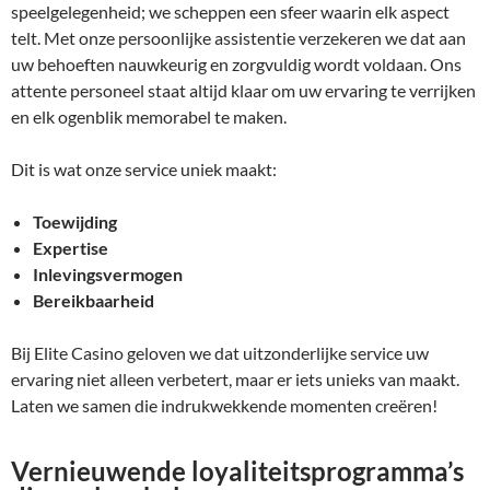
speelgelegenheid; we scheppen een sfeer waarin elk aspect
telt. Met onze persoonlijke assistentie verzekeren we dat aan
uw behoeften nauwkeurig en zorgvuldig wordt voldaan. Ons
attente personeel staat altijd klaar om uw ervaring te verrijken
en elk ogenblik memorabel te maken.
Dit is wat onze service uniek maakt:
Toewijding
Expertise
Inlevingsvermogen
Bereikbaarheid
Bij Elite Casino geloven we dat uitzonderlijke service uw
ervaring niet alleen verbetert, maar er iets unieks van maakt.
Laten we samen die indrukwekkende momenten creëren!
Vernieuwende loyaliteitsprogramma’s