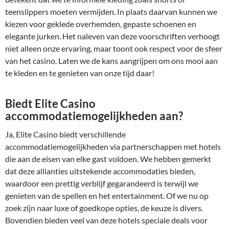
teenslippers moeten vermijden. In plaats daarvan kunnen we
kiezen voor geklede overhemden, gepaste schoenen en
elegante jurken. Het naleven van deze voorschriften verhoogt
niet alleen onze ervaring, maar toont ook respect voor de sfeer
van het casino. Laten we de kans aangrijpen om ons mooi aan
te kleden en te genieten van onze tijd daar!
Biedt Elite Casino
accommodatiemogelijkheden aan?
Ja, Elite Casino biedt verschillende
accommodatiemogelijkheden via partnerschappen met hotels
die aan de eisen van elke gast voldoen. We hebben gemerkt
dat deze allianties uitstekende accommodaties bieden,
waardoor een prettig verblijf gegarandeerd is terwijl we
genieten van de spellen en het entertainment. Of we nu op
zoek zijn naar luxe of goedkope opties, de keuze is divers.
Bovendien bieden veel van deze hotels speciale deals voor