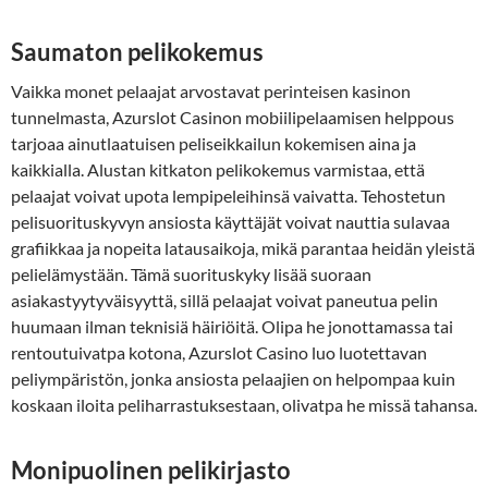
Saumaton pelikokemus
Vaikka monet pelaajat arvostavat perinteisen kasinon
tunnelmasta, Azurslot Casinon mobiilipelaamisen helppous
tarjoaa ainutlaatuisen peliseikkailun kokemisen aina ja
kaikkialla. Alustan kitkaton pelikokemus varmistaa, että
pelaajat voivat upota lempipeleihinsä vaivatta. Tehostetun
pelisuorituskyvyn ansiosta käyttäjät voivat nauttia sulavaa
grafiikkaa ja nopeita latausaikoja, mikä parantaa heidän yleistä
pelielämystään. Tämä suorituskyky lisää suoraan
asiakastyytyväisyyttä, sillä pelaajat voivat paneutua pelin
huumaan ilman teknisiä häiriöitä. Olipa he jonottamassa tai
rentoutuivatpa kotona, Azurslot Casino luo luotettavan
peliympäristön, jonka ansiosta pelaajien on helpompaa kuin
koskaan iloita peliharrastuksestaan, olivatpa he missä tahansa.
Monipuolinen pelikirjasto