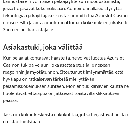
kannustaa elinvoimaisen pelaajayhteisön muodostumista,
jossa he jakavat kokemuksiaan. Kombinoimalla edistynyttä
teknologiaa ja käyttäjäkeskeistä suunnittelua Azurslot Casino
nousee esiin ja antaa unohtumattoman kokemuksen jokaiselle
Suomen peliharrastajalle.
Asiakastuki, joka välittää
Kun pelaajat kohtaavat haasteita, he voivat luottaa Azurslot
Casinon tukipalveluun, joka asettaa etusijalle nopean
reagoinnin ja myötätunnon. Sitoutunut tiimi ymmärtää, että
hyvä apu on ratkaisevan tärkeää miellyttävän
pelaamiskokemuksen suhteen. Monien tukikanavien kautta he
huolehtivat, että apua on jatkuvasti saatavilla klikkauksen
päässä.
Tässä on kolme keskeistä näkökohtaa, jotka heijastavat heidän
omistautumistaan: