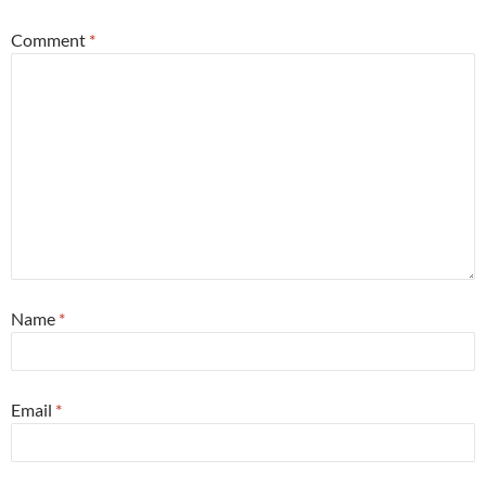
Comment
*
Name
*
Email
*