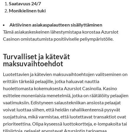
Saatavuus 24/7
Monikielinen tuki
Aktiivinen asiakaspalautteen sisällyttäminen
Tämä asiakaskeskeinen lähestymistapa korostaa Azurslot
Casinon omistautumista positiiviselle peliympäristölle.
Turvalliset ja kätevät
maksuvaihtoehdot
Luotettavien ja kätevien maksuvaihtoehtojen valitseminen on
erittäin tärkeää pelaajille, jotka haluavat nauttia
huolettomasta kokemuksesta Azurslot Casinolla. Kasino
esittelee monenlaisia menetelmiä, jotka on räätälöity pelaajien
vaatimuksiin. Edistyneen salaustekniikan ansiosta pelaajat
voivat luottaa siihen, että heidän rahaliikenteensä pysyvät
suojattuina, mikä varmistaa, että luotettavat transaktiot ovat
prioriteettina. Olipa kyseessä luottokortteja, e-lompakoita tai
tilisiirtoja, pelaajat arvostavat Azurslotin tarjoamaa