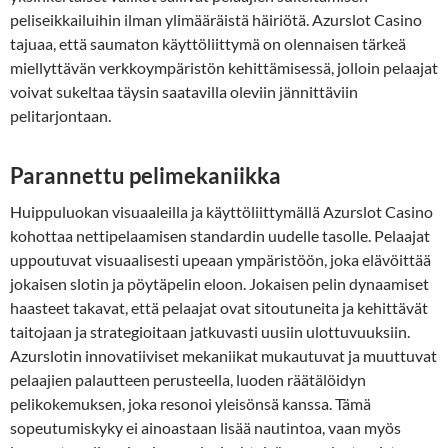
peliseikkailuihin ilman ylimääräistä häiriötä. Azurslot Casino
tajuaa, että saumaton käyttöliittymä on olennaisen tärkeä
miellyttävän verkkoympäristön kehittämisessä, jolloin pelaajat
voivat sukeltaa täysin saatavilla oleviin jännittäviin
pelitarjontaan.
Parannettu pelimekaniikka
Huippuluokan visuaaleilla ja käyttöliittymällä Azurslot Casino
kohottaa nettipelaamisen standardin uudelle tasolle. Pelaajat
uppoutuvat visuaalisesti upeaan ympäristöön, joka elävöittää
jokaisen slotin ja pöytäpelin eloon. Jokaisen pelin dynaamiset
haasteet takavat, että pelaajat ovat sitoutuneita ja kehittävät
taitojaan ja strategioitaan jatkuvasti uusiin ulottuvuuksiin.
Azurslotin innovatiiviset mekaniikat mukautuvat ja muuttuvat
pelaajien palautteen perusteella, luoden räätälöidyn
pelikokemuksen, joka resonoi yleisönsä kanssa. Tämä
sopeutumiskyky ei ainoastaan lisää nautintoa, vaan myös