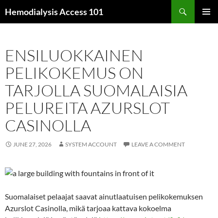
Skip
Search
Hemodialysis Access 101
to
PRIMAR
content
MENU
ENSILUOKKAINEN
PELIKOKEMUS ON
TARJOLLA SUOMALAISIA
PELUREITA AZURSLOT
CASINOLLA
JUNE 27, 2026
SYSTEM ACCOUNT
LEAVE A COMMENT
Suomalaiset pelaajat saavat ainutlaatuisen pelikokemuksen
Azurslot Casinolla, mikä tarjoaa kattava kokoelma