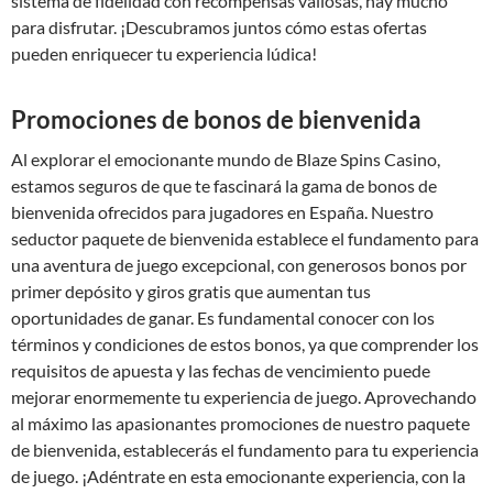
sistema de fidelidad con recompensas valiosas, hay mucho
para disfrutar. ¡Descubramos juntos cómo estas ofertas
pueden enriquecer tu experiencia lúdica!
Promociones de bonos de bienvenida
Al explorar el emocionante mundo de Blaze Spins Casino,
estamos seguros de que te fascinará la gama de bonos de
bienvenida ofrecidos para jugadores en España. Nuestro
seductor paquete de bienvenida establece el fundamento para
una aventura de juego excepcional, con generosos bonos por
primer depósito y giros gratis que aumentan tus
oportunidades de ganar. Es fundamental conocer con los
términos y condiciones de estos bonos, ya que comprender los
requisitos de apuesta y las fechas de vencimiento puede
mejorar enormemente tu experiencia de juego. Aprovechando
al máximo las apasionantes promociones de nuestro paquete
de bienvenida, establecerás el fundamento para tu experiencia
de juego. ¡Adéntrate en esta emocionante experiencia, con la