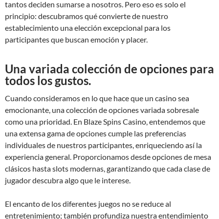
tantos deciden sumarse a nosotros. Pero eso es solo el
principio: descubramos qué convierte de nuestro
establecimiento una elección excepcional para los
participantes que buscan emoción y placer.
Una variada colección de opciones para
todos los gustos.
Cuando consideramos en lo que hace que un casino sea
emocionante, una colección de opciones variada sobresale
como una prioridad. En Blaze Spins Casino, entendemos que
una extensa gama de opciones cumple las preferencias
individuales de nuestros participantes, enriqueciendo así la
experiencia general. Proporcionamos desde opciones de mesa
clásicos hasta slots modernas, garantizando que cada clase de
jugador descubra algo que le interese.
El encanto de los diferentes juegos no se reduce al
entretenimiento; también profundiza nuestra entendimiento