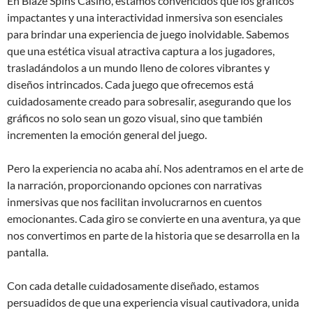
En Blaze Spins Casino, estamos convencidos que los gráficos
impactantes y una interactividad inmersiva son esenciales
para brindar una experiencia de juego inolvidable. Sabemos
que una estética visual atractiva captura a los jugadores,
trasladándolos a un mundo lleno de colores vibrantes y
diseños intrincados. Cada juego que ofrecemos está
cuidadosamente creado para sobresalir, asegurando que los
gráficos no solo sean un gozo visual, sino que también
incrementen la emoción general del juego.
Pero la experiencia no acaba ahí. Nos adentramos en el arte de
la narración, proporcionando opciones con narrativas
inmersivas que nos facilitan involucrarnos en cuentos
emocionantes. Cada giro se convierte en una aventura, ya que
nos convertimos en parte de la historia que se desarrolla en la
pantalla.
Con cada detalle cuidadosamente diseñado, estamos
persuadidos de que una experiencia visual cautivadora, unida