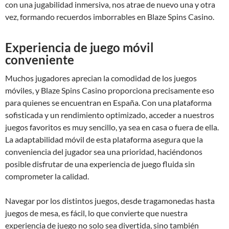
con una jugabilidad inmersiva, nos atrae de nuevo una y otra
vez, formando recuerdos imborrables en Blaze Spins Casino.
Experiencia de juego móvil
conveniente
Muchos jugadores aprecian la comodidad de los juegos
móviles, y Blaze Spins Casino proporciona precisamente eso
para quienes se encuentran en España. Con una plataforma
sofisticada y un rendimiento optimizado, acceder a nuestros
juegos favoritos es muy sencillo, ya sea en casa o fuera de ella.
La adaptabilidad móvil de esta plataforma asegura que la
conveniencia del jugador sea una prioridad, haciéndonos
posible disfrutar de una experiencia de juego fluida sin
comprometer la calidad.
Navegar por los distintos juegos, desde tragamonedas hasta
juegos de mesa, es fácil, lo que convierte que nuestra
experiencia de juego no solo sea divertida, sino también