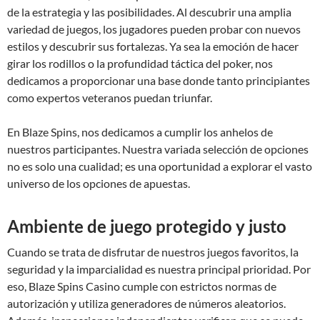
de la estrategia y las posibilidades. Al descubrir una amplia
variedad de juegos, los jugadores pueden probar con nuevos
estilos y descubrir sus fortalezas. Ya sea la emoción de hacer
girar los rodillos o la profundidad táctica del poker, nos
dedicamos a proporcionar una base donde tanto principiantes
como expertos veteranos puedan triunfar.
En Blaze Spins, nos dedicamos a cumplir los anhelos de
nuestros participantes. Nuestra variada selección de opciones
no es solo una cualidad; es una oportunidad a explorar el vasto
universo de los opciones de apuestas.
Ambiente de juego protegido y justo
Cuando se trata de disfrutar de nuestros juegos favoritos, la
seguridad y la imparcialidad es nuestra principal prioridad. Por
eso, Blaze Spins Casino cumple con estrictos normas de
autorización y utiliza generadores de números aleatorios.