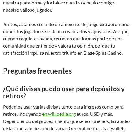
nuestra plataforma y fortalece nuestro vínculo contigo,
nuestro valioso jugador.
Juntos, estamos creando un ambiente de juego extraordinario
donde los jugadores se sienten valorados y apoyados. Así que,
cuando requieras ayuda, recuerda que formas parte de una
comunidad que entiende y valora tu opinión, porque tu
satisfacción impulsa nuestro triunfo en Blaze Spins Casino.
Preguntas frecuentes
¿Qué divisas puedo usar para depósitos y
retiros?
Podemos usar varias divisas tanto para ingresos como para
retiros, incluyendo
en.wikipedia.org
euros, USD y más.
Dependiendo del procedimiento que seleccionemos, la rapidez
de las operaciones puede variar. Generalmente, las e-wallets