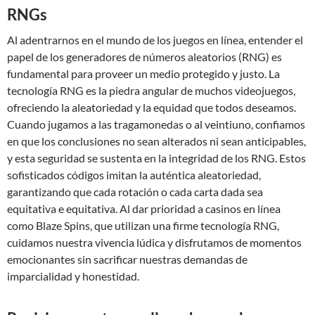
RNGs
Al adentrarnos en el mundo de los juegos en línea, entender el
papel de los generadores de números aleatorios (RNG) es
fundamental para proveer un medio protegido y justo. La
tecnología RNG es la piedra angular de muchos videojuegos,
ofreciendo la aleatoriedad y la equidad que todos deseamos.
Cuando jugamos a las tragamonedas o al veintiuno, confiamos
en que los conclusiones no sean alterados ni sean anticipables,
y esta seguridad se sustenta en la integridad de los RNG. Estos
sofisticados códigos imitan la auténtica aleatoriedad,
garantizando que cada rotación o cada carta dada sea
equitativa e equitativa. Al dar prioridad a casinos en línea
como Blaze Spins, que utilizan una firme tecnología RNG,
cuidamos nuestra vivencia lúdica y disfrutamos de momentos
emocionantes sin sacrificar nuestras demandas de
imparcialidad y honestidad.