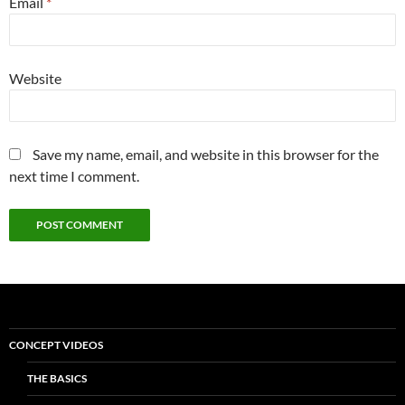
Email
*
Website
Save my name, email, and website in this browser for the
next time I comment.
CONCEPT VIDEOS
THE BASICS