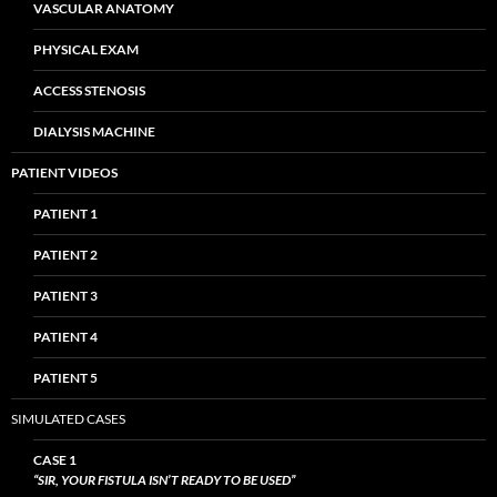
VASCULAR ANATOMY
PHYSICAL EXAM
ACCESS STENOSIS
DIALYSIS MACHINE
PATIENT VIDEOS
PATIENT 1
PATIENT 2
PATIENT 3
PATIENT 4
PATIENT 5
SIMULATED CASES
CASE 1
“SIR, YOUR FISTULA ISN’T READY TO BE USED”