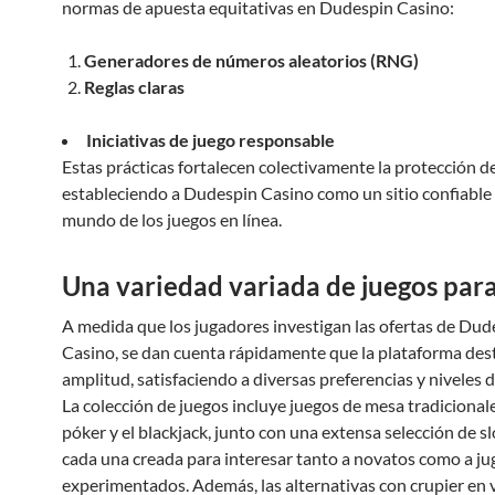
normas de apuesta equitativas en Dudespin Casino:
Generadores de números aleatorios (RNG)
Reglas claras
Iniciativas de juego responsable
Estas prácticas fortalecen colectivamente la protección de
estableciendo a Dudespin Casino como un sitio confiable 
mundo de los juegos en línea.
Una variedad variada de juegos par
A medida que los jugadores investigan las ofertas de Dud
Casino, se dan cuenta rápidamente que la plataforma dest
amplitud, satisfaciendo a diversas preferencias y niveles d
La colección de juegos incluye juegos de mesa tradicional
póker y el blackjack, junto con una extensa selección de sl
cada una creada para interesar tanto a novatos como a j
experimentados. Además, las alternativas con crupier en 