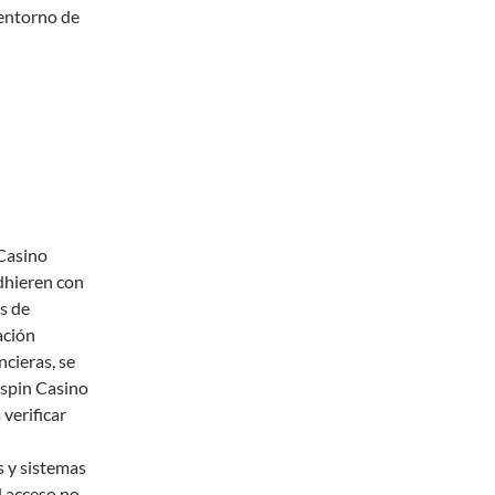
entorno de
 Casino
dhieren con
as de
ación
ncieras, se
espin Casino
verificar
s y sistemas
l acceso no