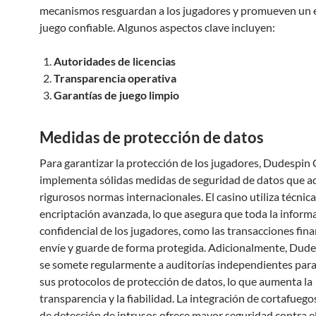
mecanismos resguardan a los jugadores y promueven un 
juego confiable. Algunos aspectos clave incluyen:
Autoridades de licencias
Transparencia operativa
Garantías de juego limpio
Medidas de protección de datos
Para garantizar la protección de los jugadores, Dudespin
implementa sólidas medidas de seguridad de datos que a
rigurosos normas internacionales. El casino utiliza técnic
encriptación avanzada, lo que asegura que toda la inform
confidencial de los jugadores, como las transacciones fina
envíe y guarde de forma protegida. Adicionalmente, Dud
se somete regularmente a auditorías independientes para 
sus protocolos de protección de datos, lo que aumenta la
transparencia y la fiabilidad. La integración de cortafuego
de detección de intrusos ofrece mayor seguridad contra e