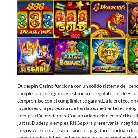
Dudespin Casino funciona con un sólido sistema de licenc
cumple con los rigurosos estándares regulatorios de Espa
compromiso con el cumplimiento garantiza la protección 
jugadores y la protección de los datos mediante tecnologí
encriptación modernas. Con un orientación en prácticas 
justas, Dudespin emplea RNGs para preservar la integrid
juegos. Al explorar este casino, los jugadores podrían des
características interesantes que mejoran la experiencia de