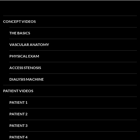
CONCEPT VIDEOS
THE BASICS
VASCULAR ANATOMY
PHYSICAL EXAM
ACCESS STENOSIS
DIALYSIS MACHINE
PATIENT VIDEOS
PATIENT 1
PATIENT 2
PATIENT 3
PATIENT 4