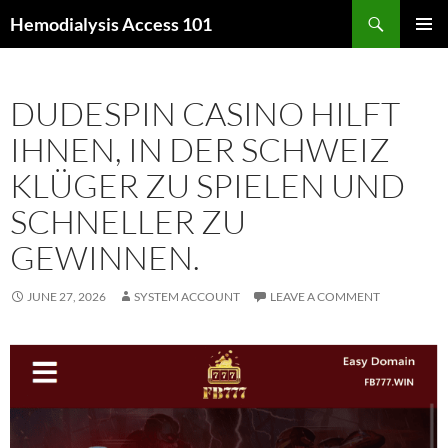
Skip
Search
Hemodialysis Access 101
to
PRIMAR
content
MENU
DUDESPIN CASINO HILFT
IHNEN, IN DER SCHWEIZ
KLÜGER ZU SPIELEN UND
SCHNELLER ZU
GEWINNEN.
JUNE 27, 2026
SYSTEM ACCOUNT
LEAVE A COMMENT