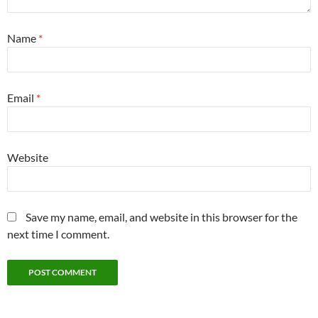
Name
*
Email
*
Website
Save my name, email, and website in this browser for the
next time I comment.