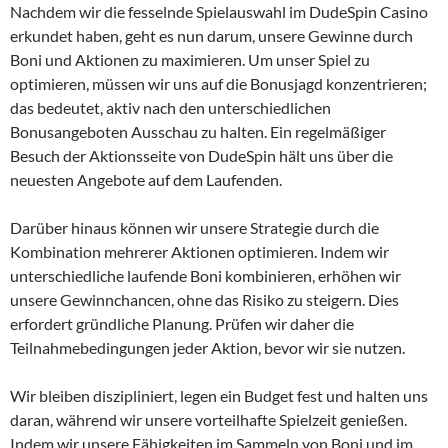
Nachdem wir die fesselnde Spielauswahl im DudeSpin Casino
erkundet haben, geht es nun darum, unsere Gewinne durch
Boni und Aktionen zu maximieren. Um unser Spiel zu
optimieren, müssen wir uns auf die Bonusjagd konzentrieren;
das bedeutet, aktiv nach den unterschiedlichen
Bonusangeboten Ausschau zu halten. Ein regelmäßiger
Besuch der Aktionsseite von DudeSpin hält uns über die
neuesten Angebote auf dem Laufenden.
Darüber hinaus können wir unsere Strategie durch die
Kombination mehrerer Aktionen optimieren. Indem wir
unterschiedliche laufende Boni kombinieren, erhöhen wir
unsere Gewinnchancen, ohne das Risiko zu steigern. Dies
erfordert gründliche Planung. Prüfen wir daher die
Teilnahmebedingungen jeder Aktion, bevor wir sie nutzen.
Wir bleiben diszipliniert, legen ein Budget fest und halten uns
daran, während wir unsere vorteilhafte Spielzeit genießen.
Indem wir unsere Fähigkeiten im Sammeln von Boni und im