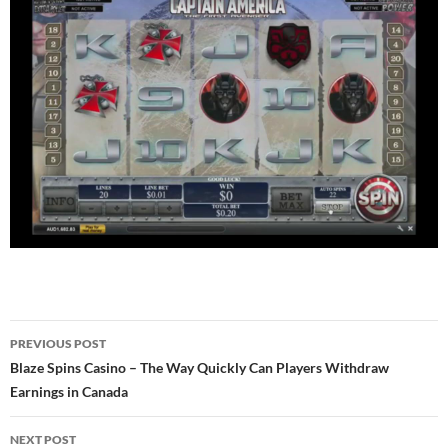
Post
PREVIOUS POST
navigation
Blaze Spins Casino – The Way Quickly Can Players Withdraw
Earnings in Canada
NEXT POST