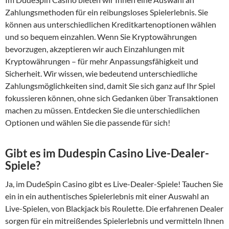
Zahlungsmethoden für ein reibungsloses Spielerlebnis. Sie
können aus unterschiedlichen Kreditkartenoptionen wählen
und so bequem einzahlen. Wenn Sie Kryptowährungen
bevorzugen, akzeptieren wir auch Einzahlungen mit
Kryptowährungen – für mehr Anpassungsfähigkeit und
Sicherheit. Wir wissen, wie bedeutend unterschiedliche
Zahlungsmöglichkeiten sind, damit Sie sich ganz auf Ihr Spiel
fokussieren können, ohne sich Gedanken über Transaktionen
machen zu müssen. Entdecken Sie die unterschiedlichen
Optionen und wählen Sie die passende für sich!
Gibt es im Dudespin Casino Live-Dealer-
Spiele?
Ja, im DudeSpin Casino gibt es Live-Dealer-Spiele! Tauchen Sie
ein in ein authentisches Spielerlebnis mit einer Auswahl an
Live-Spielen, von Blackjack bis Roulette. Die erfahrenen Dealer
sorgen für ein mitreißendes Spielerlebnis und vermitteln Ihnen