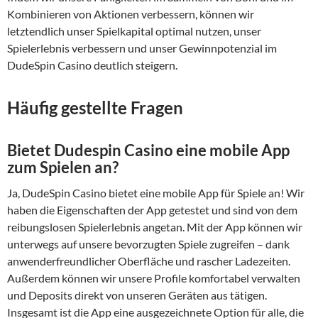
Kombinieren von Aktionen verbessern, können wir
letztendlich unser Spielkapital optimal nutzen, unser
Spielerlebnis verbessern und unser Gewinnpotenzial im
DudeSpin Casino deutlich steigern.
Häufig gestellte Fragen
Bietet Dudespin Casino eine mobile App
zum Spielen an?
Ja, DudeSpin Casino bietet eine mobile App für Spiele an! Wir
haben die Eigenschaften der App getestet und sind von dem
reibungslosen Spielerlebnis angetan. Mit der App können wir
unterwegs auf unsere bevorzugten Spiele zugreifen – dank
anwenderfreundlicher Oberfläche und rascher Ladezeiten.
Außerdem können wir unsere Profile komfortabel verwalten
und Deposits direkt von unseren Geräten aus tätigen.
Insgesamt ist die App eine ausgezeichnete Option für alle, die