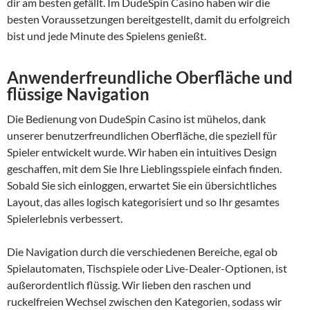
dir am besten gefällt. Im DudeSpin Casino haben wir die
besten Voraussetzungen bereitgestellt, damit du erfolgreich
bist und jede Minute des Spielens genießt.
Anwenderfreundliche Oberfläche und
flüssige Navigation
Die Bedienung von DudeSpin Casino ist mühelos, dank
unserer benutzerfreundlichen Oberfläche, die speziell für
Spieler entwickelt wurde. Wir haben ein intuitives Design
geschaffen, mit dem Sie Ihre Lieblingsspiele einfach finden.
Sobald Sie sich einloggen, erwartet Sie ein übersichtliches
Layout, das alles logisch kategorisiert und so Ihr gesamtes
Spielerlebnis verbessert.
Die Navigation durch die verschiedenen Bereiche, egal ob
Spielautomaten, Tischspiele oder Live-Dealer-Optionen, ist
außerordentlich flüssig. Wir lieben den raschen und
ruckelfreien Wechsel zwischen den Kategorien, sodass wir