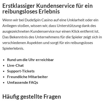
Erstklassiger Kundenservice für ein
reibungsloses Erlebnis
Wenn wir bei DudeSpin Casino auf eine Unklarheit oder ein
Anliegen stoßen, wissen wir, dass Unterstützung dank des
ausgezeichneten Kundenservice nur einen Klick entfernt ist.
Das Bekenntnis des Unternehmens für die Spieler zeigt sich in
verschiedenen Aspekten und sorgt für ein reibungsloses
Spielerlebnis.
Rund um die Uhr erreichbar
Live-Chat
Support-Tickets
Freundliche Mitarbeiter
Umfassende FAQs
Häufig gestellte Fragen