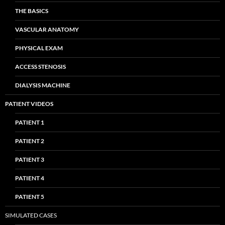
THE BASICS
VASCULAR ANATOMY
PHYSICAL EXAM
ACCESS STENOSIS
DIALYSIS MACHINE
PATIENT VIDEOS
PATIENT 1
PATIENT 2
PATIENT 3
PATIENT 4
PATIENT 5
SIMULATED CASES