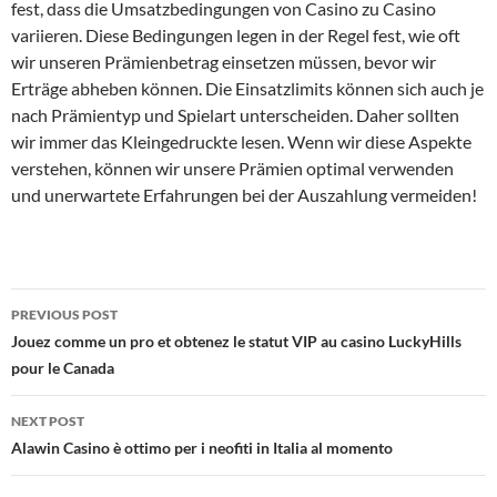
fest, dass die Umsatzbedingungen von Casino zu Casino
variieren. Diese Bedingungen legen in der Regel fest, wie oft
wir unseren Prämienbetrag einsetzen müssen, bevor wir
Erträge abheben können. Die Einsatzlimits können sich auch je
nach Prämientyp und Spielart unterscheiden. Daher sollten
wir immer das Kleingedruckte lesen. Wenn wir diese Aspekte
verstehen, können wir unsere Prämien optimal verwenden
und unerwartete Erfahrungen bei der Auszahlung vermeiden!
Post
PREVIOUS POST
navigation
Jouez comme un pro et obtenez le statut VIP au casino LuckyHills
pour le Canada
NEXT POST
Alawin Casino è ottimo per i neofiti in Italia al momento