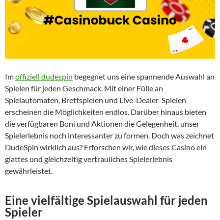
Im
offiziell dudespin
begegnet uns eine spannende Auswahl an
Spielen für jeden Geschmack. Mit einer Fülle an
Spielautomaten, Brettspielen und Live-Dealer-Spielen
erscheinen die Möglichkeiten endlos. Darüber hinaus bieten
die verfügbaren Boni und Aktionen die Gelegenheit, unser
Spielerlebnis noch interessanter zu formen. Doch was zeichnet
DudeSpin wirklich aus? Erforschen wir, wie dieses Casino ein
glattes und gleichzeitig vertrauliches Spielerlebnis
gewährleistet.
Eine vielfältige Spielauswahl für jeden
Spieler