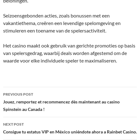
beloningen.
Seizoensgebonden acties, zoals bonussen met een
vakantiethema, creëren een levendige spelomgeving en
stimuleren een toename van de spelersactiviteit.
Het casino maakt ook gebruik van gerichte promoties op basis
van spelersgedrag, waarbij deals worden afgestemd om de
waarde voor elke individuele speler te maximaliseren.
Post
PREVIOUS POST
navigation
Jouez, remportez et recommencez dès maintenant au casino
Spinstein au Canada !
NEXT POST
Consigue tu estatus VIP en México uniéndote ahora a Rainbet Casino.