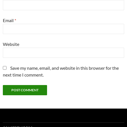
Email
*
Website
Save my name, email, and website in this browser for the
next time I comment.