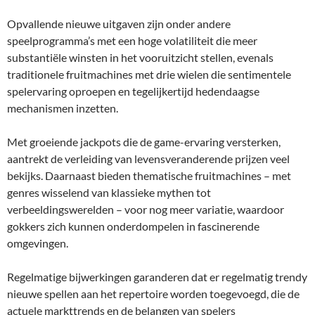
Opvallende nieuwe uitgaven zijn onder andere
speelprogramma’s met een hoge volatiliteit die meer
substantiële winsten in het vooruitzicht stellen, evenals
traditionele fruitmachines met drie wielen die sentimentele
spelervaring oproepen en tegelijkertijd hedendaagse
mechanismen inzetten.
Met groeiende jackpots die de game-ervaring versterken,
aantrekt de verleiding van levensveranderende prijzen veel
bekijks. Daarnaast bieden thematische fruitmachines – met
genres wisselend van klassieke mythen tot
verbeeldingswerelden – voor nog meer variatie, waardoor
gokkers zich kunnen onderdompelen in fascinerende
omgevingen.
Regelmatige bijwerkingen garanderen dat er regelmatig trendy
nieuwe spellen aan het repertoire worden toegevoegd, die de
actuele markttrends en de belangen van spelers