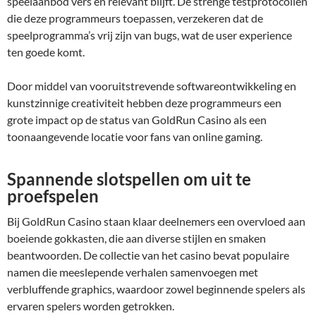
speelaanbod vers en relevant blijft. De strenge testprotocollen
die deze programmeurs toepassen, verzekeren dat de
speelprogramma’s vrij zijn van bugs, wat de user experience
ten goede komt.
Door middel van vooruitstrevende softwareontwikkeling en
kunstzinnige creativiteit hebben deze programmeurs een
grote impact op de status van GoldRun Casino als een
toonaangevende locatie voor fans van online gaming.
Spannende slotspellen om uit te
proefspelen
Bij GoldRun Casino staan klaar deelnemers een overvloed aan
boeiende gokkasten, die aan diverse stijlen en smaken
beantwoorden. De collectie van het casino bevat populaire
namen die meeslepende verhalen samenvoegen met
verbluffende graphics, waardoor zowel beginnende spelers als
ervaren spelers worden getrokken.