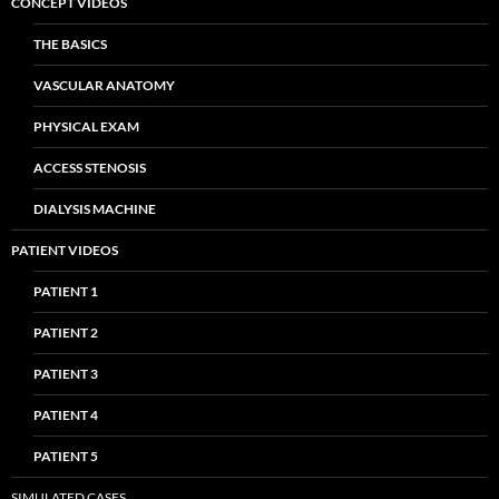
CONCEPT VIDEOS
THE BASICS
VASCULAR ANATOMY
PHYSICAL EXAM
ACCESS STENOSIS
DIALYSIS MACHINE
PATIENT VIDEOS
PATIENT 1
PATIENT 2
PATIENT 3
PATIENT 4
PATIENT 5
SIMULATED CASES