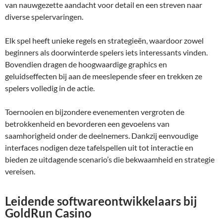
van nauwgezette aandacht voor detail en een streven naar
diverse spelervaringen.
Elk spel heeft unieke regels en strategieën, waardoor zowel
beginners als doorwinterde spelers iets interessants vinden.
Bovendien dragen de hoogwaardige graphics en
geluidseffecten bij aan de meeslepende sfeer en trekken ze
spelers volledig in de actie.
Toernooien en bijzondere evenementen vergroten de
betrokkenheid en bevorderen een gevoelens van
saamhorigheid onder de deelnemers. Dankzij eenvoudige
interfaces nodigen deze tafelspellen uit tot interactie en
bieden ze uitdagende scenario’s die bekwaamheid en strategie
vereisen.
Leidende softwareontwikkelaars bij
GoldRun Casino