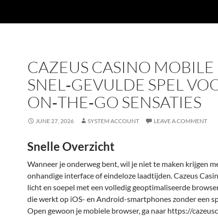
CAZEUS CASINO MOBILE 
SNEL‑GEVULDE SPEL VO
ON‑THE‑GO SENSATIES
JUNE 27, 2026
SYSTEM ACCOUNT
LEAVE A COMMENT
Snelle Overzicht
Wanneer je onderweg bent, wil je niet te maken krijgen m
onhandige interface of eindeloze laadtijden. Cazeus Casi
licht en soepel met een volledig geoptimaliseerde browse
die werkt op iOS- en Android-smartphones zonder een sp
Open gewoon je mobiele browser, ga naar https://cazeus