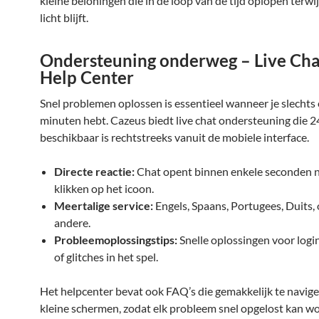
kleine beloningen die in de loop van de tijd oplopen terwij
licht blijft.
Ondersteuning onderweg – Live Cha
Help Center
Snel problemen oplossen is essentieel wanneer je slechts
minuten hebt. Cazeus biedt live chat ondersteuning die 2
beschikbaar is rechtstreeks vanuit de mobiele interface.
Directe reactie:
Chat opent binnen enkele seconden n
klikken op het icoon.
Meertalige service:
Engels, Spaans, Portugees, Duits,
andere.
Probleemoplossingstips:
Snelle oplossingen voor log
of glitches in het spel.
Het helpcenter bevat ook FAQ’s die gemakkelijk te navige
kleine schermen, zodat elk probleem snel opgelost kan w