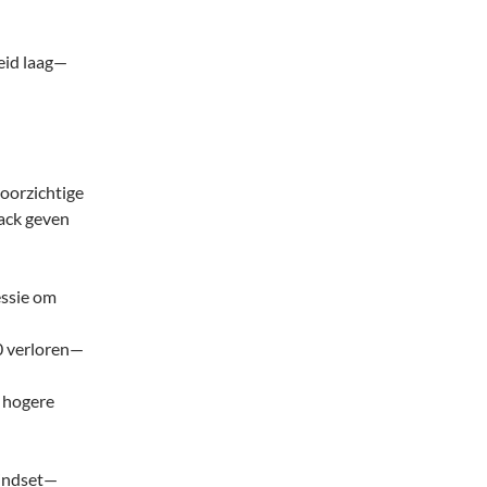
eid laag—
voorzichtige
back geven
essie om
0 verloren—
n hogere
mindset—