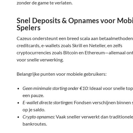
zonder de game te verlaten.
Snel Deposits & Opnames voor Mob
Spelers
Cazeus ondersteunt een breed scala aan betaalmethode
creditcards, e-wallets zoals Skrill en Neteller, en zelfs
cryptocurrencies zoals Bitcoin en Ethereum—allemaal o
voor snelle verwerking.
Belangrijke punten voor mobiele gebruikers:
Geen minimale storting onder €10:
Ideaal voor snelle top
een pauze.
E-wallet directe stortingen:
Fondsen verschijnen binnen
op je saldo.
Crypto opnames:
Vaak sneller verwerkt dan traditionel
bankroutes.