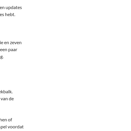
den updates
ies hebt.
ie en zeven
 een paar
g.
ekbalk.
 van de
shen of
spel voordat