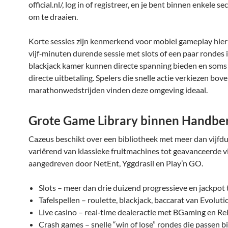
official.nl/, log in of registreer, en je bent binnen enkele s
om te draaien.
Korte sessies zijn kenmerkend voor mobiel gameplay hier:
vijf‑minuten durende sessie met slots of een paar rondes i
blackjack kamer kunnen directe spanning bieden en soms 
directe uitbetaling. Spelers die snelle actie verkiezen bov
marathonwedstrijden vinden deze omgeving ideaal.
Grote Game Library binnen Handbe
Cazeus beschikt over een bibliotheek met meer dan vijfdui
variërend van klassieke fruitmachines tot geavanceerde v
aangedreven door NetEnt, Yggdrasil en Play’n GO.
Slots – meer dan drie duizend progressieve en jackpot t
Tafelspellen – roulette, blackjack, baccarat van Evoluti
Live casino – real‑time dealeractie met BGaming en R
Crash games – snelle “win of lose” rondes die passen b