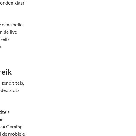
econden klaar
 een snelle
n de live
zelfs
en
reik
zend titels,
ideo slots
itels
on
elax Gaming
ij de mobiele