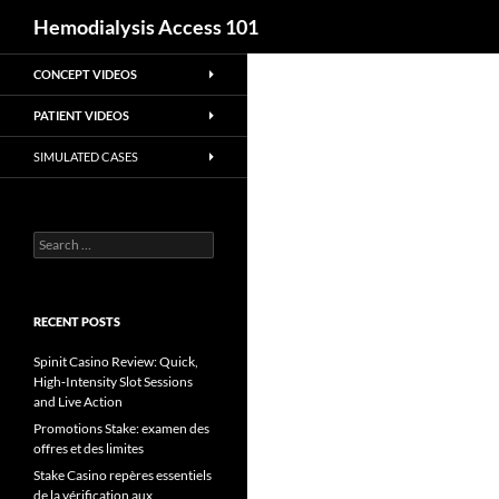
Search
Hemodialysis Access 101
Skip
CONCEPT VIDEOS
to
content
PATIENT VIDEOS
SIMULATED CASES
Search
for:
RECENT POSTS
Spinit Casino Review: Quick,
High‑Intensity Slot Sessions
and Live Action
Promotions Stake: examen des
offres et des limites
Stake Casino repères essentiels
de la vérification aux