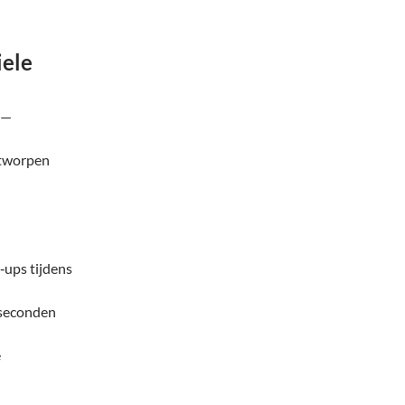
iele
n—
ntworpen
‑ups tijdens
 seconden
e