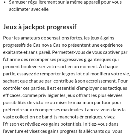
S’amuser régulièrement sur la même appareil pour vous
acclimater avec elle.
Jeux à jackpot progressif
Pour les amateurs de sensations fortes, les jeux à gains
progressifs de Casinova Casino présentent une expérience
exaltante et sans pareil. Permettez-vous de vous captiver par
l’charme des récompenses progressives gigantesques qui
peuvent bouleverser votre sort en un moment. À chaque
partie, essayez de remporter le gros lot qui modifiera votre vie,
sachant que chaque pari contribue à son accroissement. Pour
contrôler ces parties, il est essentiel d’employer des tactiques
efficaces, comme privilégier les jeux offrant les plus élevées
possibilités de victoire ou miser le maximum par tour pour
prétendre aux récompenses maximales. Lancez-vous dans la
vaste collection de bandits manchots énergiques, vivez
l’frisson et révélez vos gains potentiels. Initiez-vous dans
l’aventure et visez ces gains progressifs alléchants qui vous