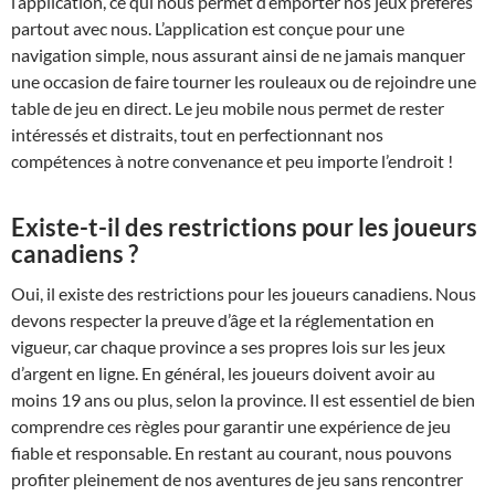
l’application, ce qui nous permet d’emporter nos jeux préférés
partout avec nous. L’application est conçue pour une
navigation simple, nous assurant ainsi de ne jamais manquer
une occasion de faire tourner les rouleaux ou de rejoindre une
table de jeu en direct. Le jeu mobile nous permet de rester
intéressés et distraits, tout en perfectionnant nos
compétences à notre convenance et peu importe l’endroit !
Existe-t-il des restrictions pour les joueurs
canadiens ?
Oui, il existe des restrictions pour les joueurs canadiens. Nous
devons respecter la preuve d’âge et la réglementation en
vigueur, car chaque province a ses propres lois sur les jeux
d’argent en ligne. En général, les joueurs doivent avoir au
moins 19 ans ou plus, selon la province. Il est essentiel de bien
comprendre ces règles pour garantir une expérience de jeu
fiable et responsable. En restant au courant, nous pouvons
profiter pleinement de nos aventures de jeu sans rencontrer