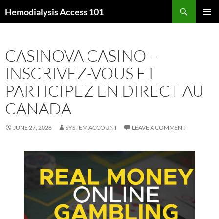
Skip
Search
Hemodialysis Access 101
to
PRIMAR
content
MENU
CASINOVA CASINO –
INSCRIVEZ-VOUS ET
PARTICIPEZ EN DIRECT AU
CANADA
JUNE 27, 2026
SYSTEM ACCOUNT
LEAVE A COMMENT