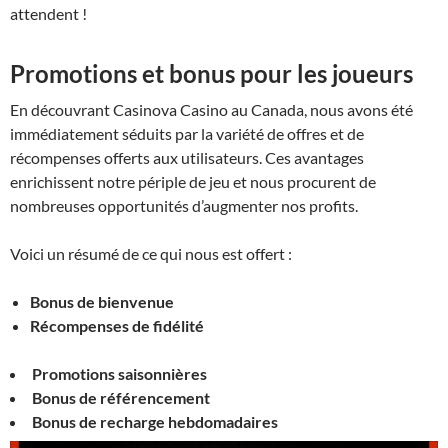
attendent !
Promotions et bonus pour les joueurs
En découvrant Casinova Casino au Canada, nous avons été
immédiatement séduits par la variété de offres et de
récompenses offerts aux utilisateurs. Ces avantages
enrichissent notre périple de jeu et nous procurent de
nombreuses opportunités d’augmenter nos profits.
Voici un résumé de ce qui nous est offert :
Bonus de bienvenue
Récompenses de fidélité
Promotions saisonnières
Bonus de référencement
Bonus de recharge hebdomadaires