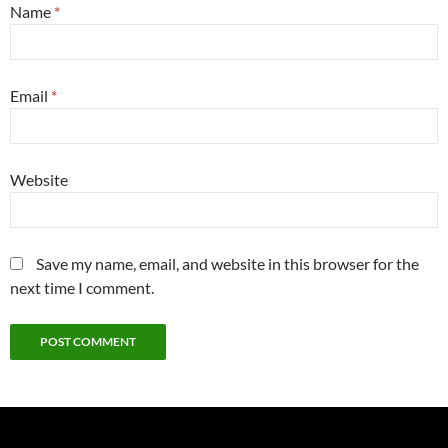
Name
*
Email
*
Website
Save my name, email, and website in this browser for the
next time I comment.