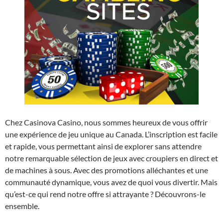
Chez Casinova Casino, nous sommes heureux de vous offrir
une expérience de jeu unique au Canada. L’inscription est facile
et rapide, vous permettant ainsi de explorer sans attendre
notre remarquable sélection de jeux avec croupiers en direct et
de machines à sous. Avec des promotions alléchantes et une
communauté dynamique, vous avez de quoi vous divertir. Mais
qu’est-ce qui rend notre offre si attrayante ? Découvrons-le
ensemble.