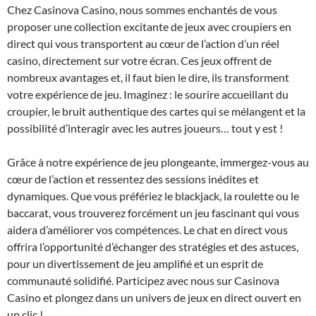
Chez Casinova Casino, nous sommes enchantés de vous
proposer une collection excitante de jeux avec croupiers en
direct qui vous transportent au cœur de l’action d’un réel
casino, directement sur votre écran. Ces jeux offrent de
nombreux avantages et, il faut bien le dire, ils transforment
votre expérience de jeu. Imaginez : le sourire accueillant du
croupier, le bruit authentique des cartes qui se mélangent et la
possibilité d’interagir avec les autres joueurs… tout y est !
Grâce à notre expérience de jeu plongeante, immergez-vous au
cœur de l’action et ressentez des sessions inédites et
dynamiques. Que vous préfériez le blackjack, la roulette ou le
baccarat, vous trouverez forcément un jeu fascinant qui vous
aidera d’améliorer vos compétences. Le chat en direct vous
offrira l’opportunité d’échanger des stratégies et des astuces,
pour un divertissement de jeu amplifié et un esprit de
communauté solidifié. Participez avec nous sur Casinova
Casino et plongez dans un univers de jeux en direct ouvert en
un clic !