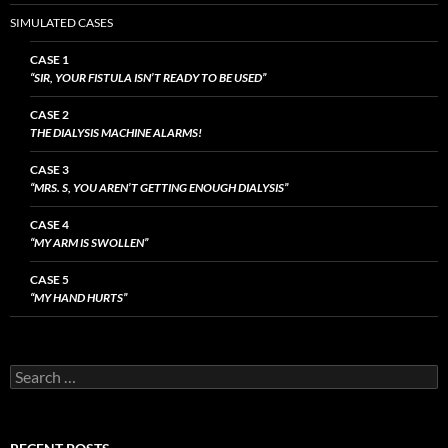
SIMULATED CASES
CASE 1
“SIR, YOUR FISTULA ISN’T READY TO BE USED”
CASE 2
THE DIALYSIS MACHINE ALARMS!
CASE 3
“MRS. S, YOU AREN’T GETTING ENOUGH DIALYSIS”
CASE 4
“MY ARM IS SWOLLEN”
CASE 5
“MY HAND HURTS”
Search
for: