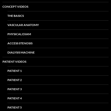
CONCEPT VIDEOS
THE BASICS
VASCULAR ANATOMY
PHYSICAL EXAM
ACCESS STENOSIS
DIALYSIS MACHINE
PATIENT VIDEOS
PATIENT 1
PATIENT 2
PATIENT 3
PATIENT 4
PATIENT 5