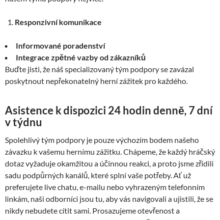
Responzivní komunikace
Informované poradenství
Integrace zpětné vazby od zákazníků
Buďte jisti, že náš specializovaný tým podpory se zavázal
poskytnout nepřekonatelný herní zážitek pro každého.
Asistence k dispozici 24 hodin denně, 7 dní
v týdnu
Spolehlivý tým podpory je pouze výchozím bodem našeho
závazku k vašemu hernímu zážitku. Chápeme, že každý hráčský
dotaz vyžaduje okamžitou a účinnou reakci, a proto jsme zřídili
sadu podpůrných kanálů, které splní vaše potřeby. Ať už
preferujete live chatu, e-mailu nebo vyhrazeným telefonním
linkám, naši odborníci jsou tu, aby vás navigovali a ujistili, že se
nikdy nebudete cítit sami. Prosazujeme otevřenost a