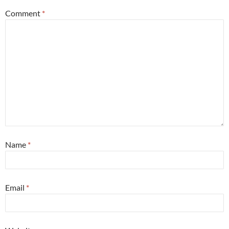
Comment
*
Name
*
Email
*