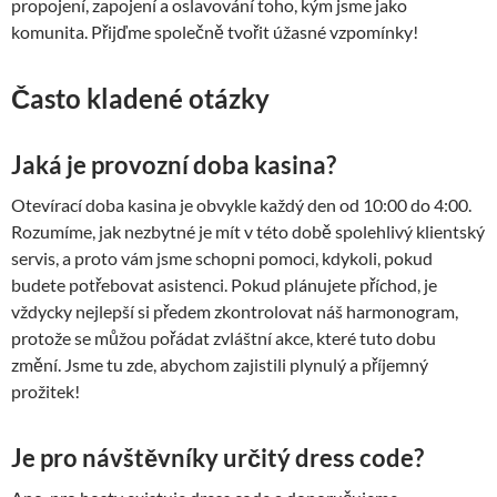
propojení, zapojení a oslavování toho, kým jsme jako
komunita. Přijďme společně tvořit úžasné vzpomínky!
Často kladené otázky
Jaká je provozní doba kasina?
Otevírací doba kasina je obvykle každý den od 10:00 do 4:00.
Rozumíme, jak nezbytné je mít v této době spolehlivý klientský
servis, a proto vám jsme schopni pomoci, kdykoli, pokud
budete potřebovat asistenci. Pokud plánujete příchod, je
vždycky nejlepší si předem zkontrolovat náš harmonogram,
protože se můžou pořádat zvláštní akce, které tuto dobu
změní. Jsme tu zde, abychom zajistili plynulý a příjemný
prožitek!
Je pro návštěvníky určitý dress code?