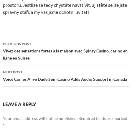
prostoru. Jestliže se tedy chystáte navštívit, ujistěte se, že jste
správný stáří, a my vás jsme ochotni uvítat!
Post
PREVIOUS POST
navigation
Vivez des sensations fortes à la maison avec Spinsy Casino, casino en
ligne en Suisse.
NEXT POST
Voice Comes Alive Dude Spin Casino Adds Audio Support in Canada
LEAVE A REPLY
Your email address will not be published.
Required fields are marked
*