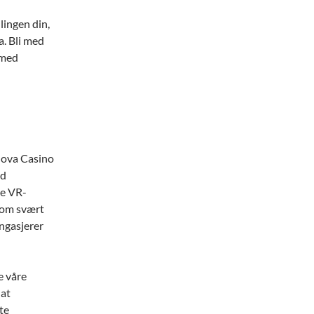
lingen din,
a. Bli med
 med
nova Casino
ed
de VR-
som svært
engasjerer
le våre
 at
te