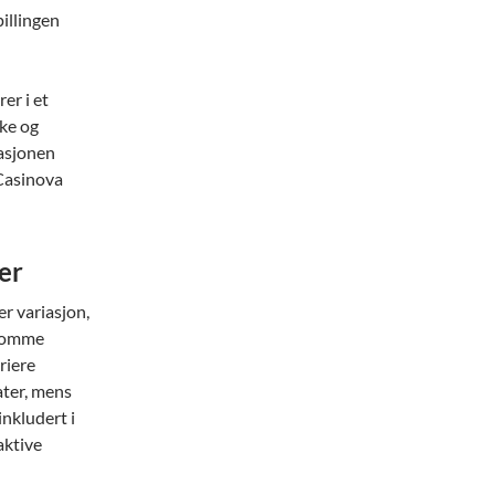
illingen
er i et
ike og
asjonen
 Casinova
ler
r variasjon,
ekomme
riere
ater, mens
inkludert i
aktive