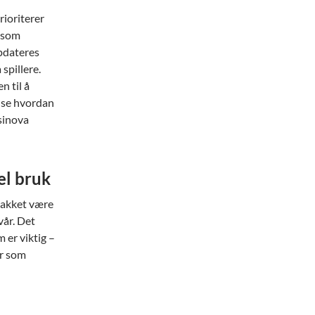
rioriterer
, som
ppdateres
 spillere.
n til å
g se hvordan
sinova
el bruk
 takket være
vår. Det
 er viktig –
er som