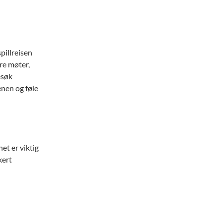
pillreisen
re møter,
esøk
enen og føle
et er viktig
kert