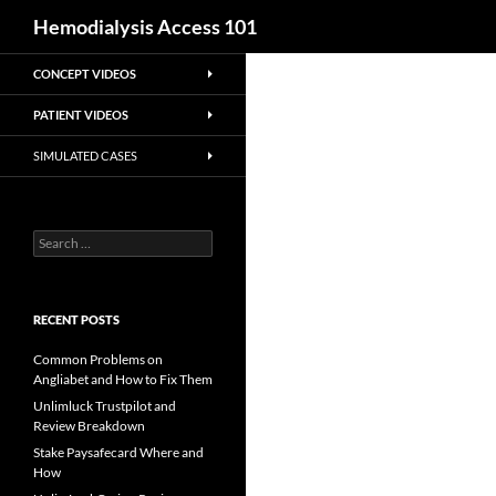
Search
Hemodialysis Access 101
Skip
CONCEPT VIDEOS
to
content
PATIENT VIDEOS
SIMULATED CASES
Search
for:
RECENT POSTS
Common Problems on
Angliabet and How to Fix Them
Unlimluck Trustpilot and
Review Breakdown
Stake Paysafecard Where and
How