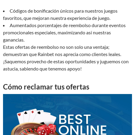
Códigos de bonificación únicos para nuestros juegos
favoritos, que mejoran nuestra experiencia de juego.
Aumentados porcentajes de reembolso durante eventos
promocionales especiales, maximizando así nuestras
ganancias.
Estas ofertas de reembolso no son solo una ventaja;
demuestran que Rainbet nos aprecia como clientes leales.
¡Saquemos provecho de estas oportunidades y juguemos con
astucia, sabiendo que tenemos apoyo!
Cómo reclamar tus ofertas