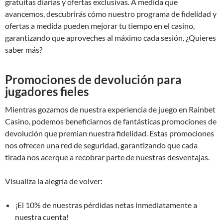
gratuitas diarias y ofertas exclusivas. A medida que
avancemos, descubrirás cómo nuestro programa de fidelidad y
ofertas a medida pueden mejorar tu tiempo en el casino,
garantizando que aproveches al máximo cada sesión. ¿Quieres
saber más?
Promociones de devolución para
jugadores fieles
Mientras gozamos de nuestra experiencia de juego en Rainbet
Casino, podemos beneficiarnos de fantásticas promociones de
devolución que premian nuestra fidelidad. Estas promociones
nos ofrecen una red de seguridad, garantizando que cada
tirada nos acerque a recobrar parte de nuestras desventajas.
Visualiza la alegría de volver:
¡El 10% de nuestras pérdidas netas inmediatamente a
nuestra cuenta!