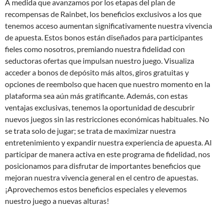
A medida que avanzamos por los etapas del plan de
recompensas de Rainbet, los beneficios exclusivos a los que
tenemos acceso aumentan significativamente nuestra vivencia
de apuesta. Estos bonos están diseñados para participantes
fieles como nosotros, premiando nuestra fidelidad con
seductoras ofertas que impulsan nuestro juego. Visualiza
acceder a bonos de depósito más altos, giros gratuitas y
opciones de reembolso que hacen que nuestro momento en la
plataforma sea aún más gratificante. Además, con estas
ventajas exclusivas, tenemos la oportunidad de descubrir
nuevos juegos sin las restricciones económicas habituales. No
se trata solo de jugar; se trata de maximizar nuestra
entretenimiento y expandir nuestra experiencia de apuesta. Al
participar de manera activa en este programa de fidelidad, nos
posicionamos para disfrutar de importantes beneficios que
mejoran nuestra vivencia general en el centro de apuestas.
¡Aprovechemos estos beneficios especiales y elevemos
nuestro juego a nuevas alturas!