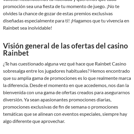
promoción sea una fiesta de tu momento de juego. ¡No te
olvides la chance de gozar de estas premios exclusivas
diseñadas especialmente para ti! ¡Hagamos que tu vivencia en
Rainbet sea inolvidable!
Visión general de las ofertas del casino
Rainbet
¿Te has cuestionado alguna vez qué hace que Rainbet Casino
sobresalga entre los jugadores habituales? Hemos encontrado
que su amplia gama de promociones es lo que realmente marca
la diferencia. Desde el momento en que accedemos, nos dan la
bienvenida con una gama de ofertas creados para asegurarnos
diversión. Ya sean apasionantes promociones diarias,
promociones exclusivas de fin de semana o promociones
temáticas que se alinean con eventos especiales, siempre hay
algo diferente que aprovechar.