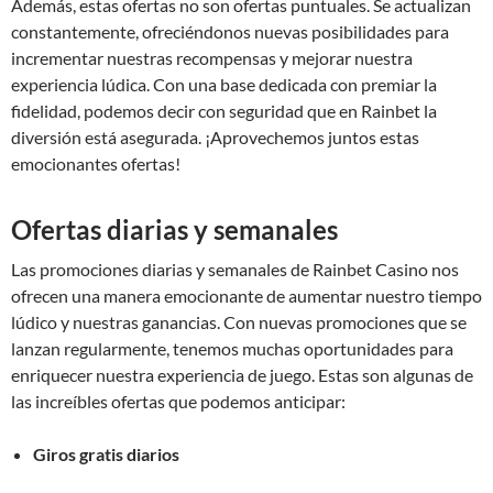
Además, estas ofertas no son ofertas puntuales. Se actualizan
constantemente, ofreciéndonos nuevas posibilidades para
incrementar nuestras recompensas y mejorar nuestra
experiencia lúdica. Con una base dedicada con premiar la
fidelidad, podemos decir con seguridad que en Rainbet la
diversión está asegurada. ¡Aprovechemos juntos estas
emocionantes ofertas!
Ofertas diarias y semanales
Las promociones diarias y semanales de Rainbet Casino nos
ofrecen una manera emocionante de aumentar nuestro tiempo
lúdico y nuestras ganancias. Con nuevas promociones que se
lanzan regularmente, tenemos muchas oportunidades para
enriquecer nuestra experiencia de juego. Estas son algunas de
las increíbles ofertas que podemos anticipar:
Giros gratis diarios