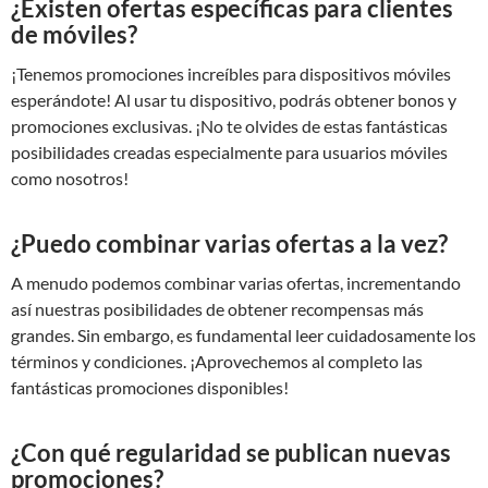
¿Existen ofertas específicas para clientes
de móviles?
¡Tenemos promociones increíbles para dispositivos móviles
esperándote! Al usar tu dispositivo, podrás obtener bonos y
promociones exclusivas. ¡No te olvides de estas fantásticas
posibilidades creadas especialmente para usuarios móviles
como nosotros!
¿Puedo combinar varias ofertas a la vez?
A menudo podemos combinar varias ofertas, incrementando
así nuestras posibilidades de obtener recompensas más
grandes. Sin embargo, es fundamental leer cuidadosamente los
términos y condiciones. ¡Aprovechemos al completo las
fantásticas promociones disponibles!
¿Con qué regularidad se publican nuevas
promociones?