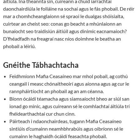
áitiúla. Ina theannta sin, cuireann a chuid iarrachtaí
daonchairdiúla le folláine na sochaí agus le fás phobail. De réir
mar a chomhcheanglaíonn sé spraoi le dualgas shóisialta,
cuirtear an cheist seo: conas go beacht a mhúnlaíonn an
bunaíocht seo traidisiún áitiúil agus dinimic eacnamaíoch?
D’fhéadfadh na freagraí nasc níos doimhne le beatha an
phobail a léiriú.
Gnéithe Tábhachtacha
Feidhmíonn Mafia Ceasaíneo mar mhol pobail, ag cothú
ceangail i measc chónaitheoirí agus aíonna agus ag cur le
rannpháirtíocht an phobail ag an am céanna.
Bíonn ócáidí téamacha agus siamsaíocht bheo ar siúl san
ionad go minic, agus cuireann sé le comhlachtaí áitiúla trí
fhéidearthachtaí cur chun cinn.
Páirteach i ndaonchairdeas, tugann Mafia Ceasaíneo
sintiúis d’cumainn neamhbhrabúis agus oibríonn sé le
cumainn le haghaidh ócáidí feasachta phobail.