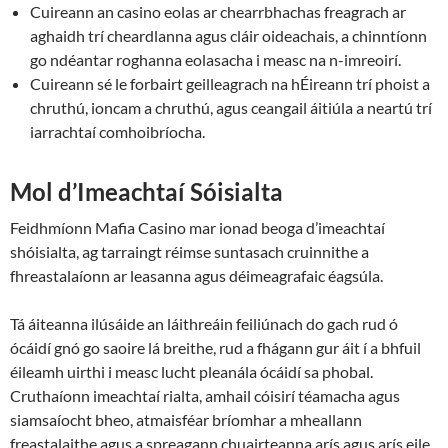
Cuireann an casino eolas ar chearrbhachas freagrach ar
aghaidh trí cheardlanna agus cláir oideachais, a chinntíonn
go ndéantar roghanna eolasacha i measc na n-imreoirí.
Cuireann sé le forbairt geilleagrach na hÉireann trí phoist a
chruthú, ioncam a chruthú, agus ceangail áitiúla a neartú trí
iarrachtaí comhoibríocha.
Mol d’Imeachtaí Sóisialta
Feidhmíonn Mafia Casino mar ionad beoga d’imeachtaí
shóisialta, ag tarraingt réimse suntasach cruinnithe a
fhreastalaíonn ar leasanna agus déimeagrafaic éagsúla.
Tá áiteanna ilúsáide an láithreáin feiliúnach do gach rud ó
ócáidí gnó go saoire lá breithe, rud a fhágann gur áit í a bhfuil
éileamh uirthi i measc lucht pleanála ócáidí sa phobal.
Cruthaíonn imeachtaí rialta, amhail cóisirí téamacha agus
siamsaíocht bheo, atmaisféar bríomhar a mheallann
freastalaithe agus a spreagann chuairteanna arís agus arís eile.