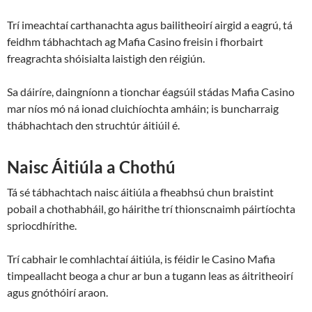
Trí imeachtaí carthanachta agus bailitheoirí airgid a eagrú, tá
feidhm tábhachtach ag Mafia Casino freisin i fhorbairt
freagrachta shóisialta laistigh den réigiún.
Sa dáiríre, daingníonn a tionchar éagsúil stádas Mafia Casino
mar níos mó ná ionad cluichíochta amháin; is buncharraig
thábhachtach den struchtúr áitiúil é.
Naisc Áitiúla a Chothú
Tá sé tábhachtach naisc áitiúla a fheabhsú chun braistint
pobail a chothabháil, go háirithe trí thionscnaimh páirtíochta
spriocdhírithe.
Trí cabhair le comhlachtaí áitiúla, is féidir le Casino Mafia
timpeallacht beoga a chur ar bun a tugann leas as áitritheoirí
agus gnóthóirí araon.