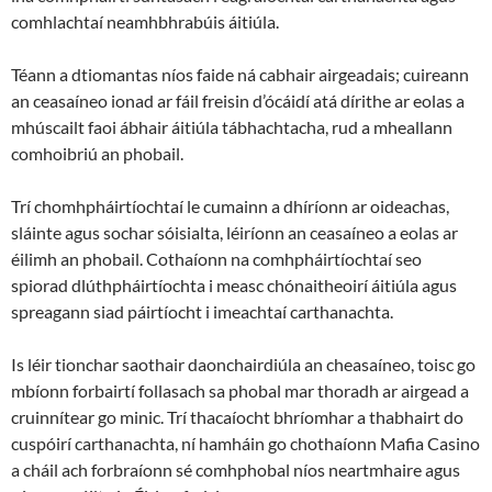
comhlachtaí neamhbhrabúis áitiúla.
Téann a dtiomantas níos faide ná cabhair airgeadais; cuireann
an ceasaíneo ionad ar fáil freisin d’ócáidí atá dírithe ar eolas a
mhúscailt faoi ábhair áitiúla tábhachtacha, rud a mheallann
comhoibriú an phobail.
Trí chomhpháirtíochtaí le cumainn a dhíríonn ar oideachas,
sláinte agus sochar sóisialta, léiríonn an ceasaíneo a eolas ar
éilimh an phobail. Cothaíonn na comhpháirtíochtaí seo
spiorad dlúthpháirtíochta i measc chónaitheoirí áitiúla agus
spreagann siad páirtíocht i imeachtaí carthanachta.
Is léir tionchar saothair daonchairdiúla an cheasaíneo, toisc go
mbíonn forbairtí follasach sa phobal mar thoradh ar airgead a
cruinnítear go minic. Trí thacaíocht bhríomhar a thabhairt do
cuspóirí carthanachta, ní hamháin go chothaíonn Mafia Casino
a cháil ach forbraíonn sé comhphobal níos neartmhaire agus