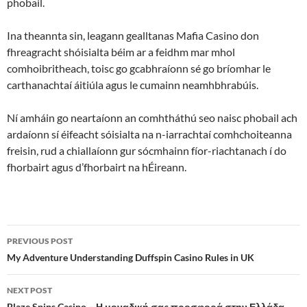
phobail.
Ina theannta sin, leagann gealltanas Mafia Casino don
fhreagracht shóisialta béim ar a feidhm mar mhol
comhoibritheach, toisc go gcabhraíonn sé go bríomhar le
carthanachtaí áitiúla agus le cumainn neamhbhrabúis.
Ní amháin go neartaíonn an comhtháthú seo naisc phobail ach
ardaíonn sí éifeacht sóisialta na n-iarrachtaí comhchoiteanna
freisin, rud a chiallaíonn gur sócmhainn fíor-riachtanach í do
fhorbairt agus d’fhorbairt na hÉireann.
Post
PREVIOUS POST
navigation
My Adventure Understanding Duffspin Casino Rules in UK
NEXT POST
Blaze Spins Casino – Η μοναδική σας προσφορά στην Ελλάδα