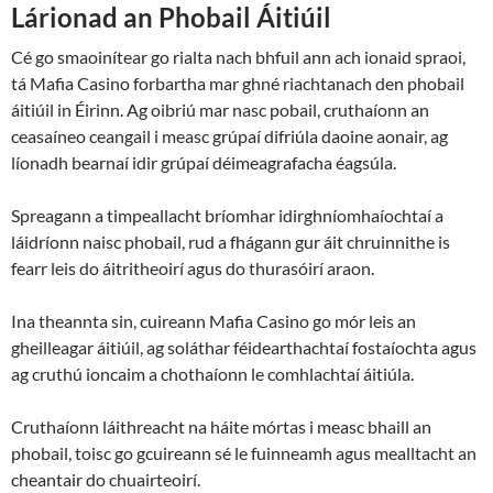
Lárionad an Phobail Áitiúil
Cé go smaoinítear go rialta nach bhfuil ann ach ionaid spraoi,
tá Mafia Casino forbartha mar ghné riachtanach den phobail
áitiúil in Éirinn. Ag oibriú mar nasc pobail, cruthaíonn an
ceasaíneo ceangail i measc grúpaí difriúla daoine aonair, ag
líonadh bearnaí idir grúpaí déimeagrafacha éagsúla.
Spreagann a timpeallacht bríomhar idirghníomhaíochtaí a
láidríonn naisc phobail, rud a fhágann gur áit chruinnithe is
fearr leis do áitritheoirí agus do thurasóirí araon.
Ina theannta sin, cuireann Mafia Casino go mór leis an
gheilleagar áitiúil, ag soláthar féidearthachtaí fostaíochta agus
ag cruthú ioncaim a chothaíonn le comhlachtaí áitiúla.
Cruthaíonn láithreacht na háite mórtas i measc bhaill an
phobail, toisc go gcuireann sé le fuinneamh agus mealltacht an
cheantair do chuairteoirí.