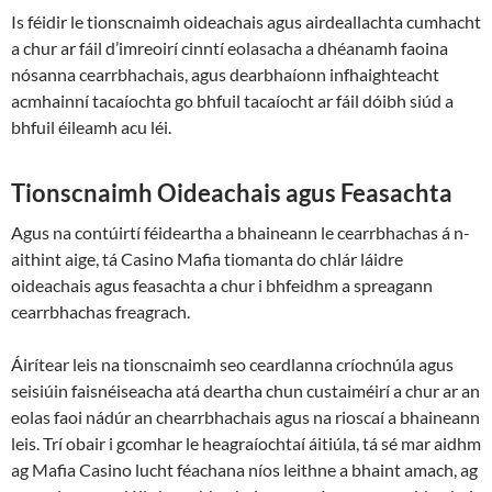
Is féidir le tionscnaimh oideachais agus airdeallachta cumhacht
a chur ar fáil d’imreoirí cinntí eolasacha a dhéanamh faoina
nósanna cearrbhachais, agus dearbhaíonn infhaighteacht
acmhainní tacaíochta go bhfuil tacaíocht ar fáil dóibh siúd a
bhfuil éileamh acu léi.
Tionscnaimh Oideachais agus Feasachta
Agus na contúirtí féideartha a bhaineann le cearrbhachas á n-
aithint aige, tá Casino Mafia tiomanta do chlár láidre
oideachais agus feasachta a chur i bhfeidhm a spreagann
cearrbhachas freagrach.
Áirítear leis na tionscnaimh seo ceardlanna críochnúla agus
seisiúin faisnéiseacha atá deartha chun custaiméirí a chur ar an
eolas faoi nádúr an chearrbhachais agus na rioscaí a bhaineann
leis. Trí obair i gcomhar le heagraíochtaí áitiúla, tá sé mar aidhm
ag Mafia Casino lucht féachana níos leithne a bhaint amach, ag