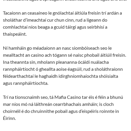
Tacaíonn an ceasaíneo le gnólachtaí áitiúla freisin trí ardán a
sholáthar d’imeachtaí cur chun cinn, rud a ligeann do
comhlachtaí níos beaga a gcuid táirgí agus seirbhísí a
thaispeáint.
Ní hamháin go méadaíonn an nasc siombóiseach seo le
mealltacht an casino ach tógann sé naisc phobail áitiúil freisin.
Ina theannta sin, mholann pleananna ócáidí nuálacha
rannpháirtíocht ó gheallta aoise éagsúil, rud a sholáthraíonn
féidearthachtaí le haghaidh idirghníomhaíochta shóisialta
agus rannpháirtíochta.
Trí na tionscnaimh seo, tá Mafia Casino tar éis é féin a bhunú
mar níos mó ná láithreán cearrbhachais amháin; is cloch
choirnéil é do chruinnithe pobail agus d’eispéiris roinnte in
Éirinn.