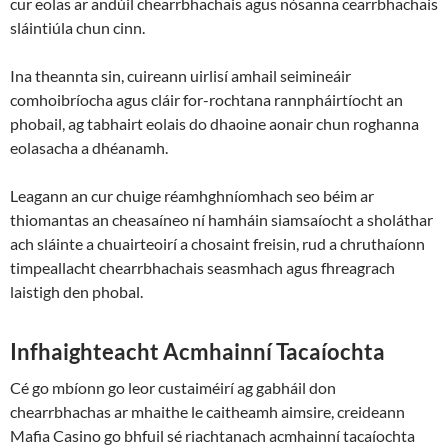
cur eolas ar andúil chearrbhachais agus nósanna cearrbhachais
sláintiúla chun cinn.
Ina theannta sin, cuireann uirlisí amhail seimineáir
comhoibríocha agus cláir for-rochtana rannpháirtíocht an
phobail, ag tabhairt eolais do dhaoine aonair chun roghanna
eolasacha a dhéanamh.
Leagann an cur chuige réamhghníomhach seo béim ar
thiomantas an cheasaíneo ní hamháin siamsaíocht a sholáthar
ach sláinte a chuairteoirí a chosaint freisin, rud a chruthaíonn
timpeallacht chearrbhachais seasmhach agus fhreagrach
laistigh den phobal.
Infhaighteacht Acmhainní Tacaíochta
Cé go mbíonn go leor custaiméirí ag gabháil don
chearrbhachas ar mhaithe le caitheamh aimsire, creideann
Mafia Casino go bhfuil sé riachtanach acmhainní tacaíochta