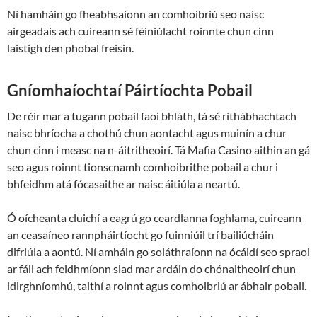
Ní hamháin go fheabhsaíonn an comhoibriú seo naisc
airgeadais ach cuireann sé féiniúlacht roinnte chun cinn
laistigh den phobal freisin.
Gníomhaíochtaí Páirtíochta Pobail
De réir mar a tugann pobail faoi bhláth, tá sé ríthábhachtach
naisc bhríocha a chothú chun aontacht agus muinín a chur
chun cinn i measc na n-áitritheoirí. Tá Mafia Casino aithin an gá
seo agus roinnt tionscnamh comhoibrithe pobail a chur i
bhfeidhm atá fócasaithe ar naisc áitiúla a neartú.
Ó oícheanta cluichí a eagrú go ceardlanna foghlama, cuireann
an ceasaíneo rannpháirtíocht go fuinniúil trí bailiúcháin
difriúla a aontú. Ní amháin go soláthraíonn na ócáidí seo spraoi
ar fáil ach feidhmíonn siad mar ardáin do chónaitheoirí chun
idirghníomhú, taithí a roinnt agus comhoibriú ar ábhair pobail.