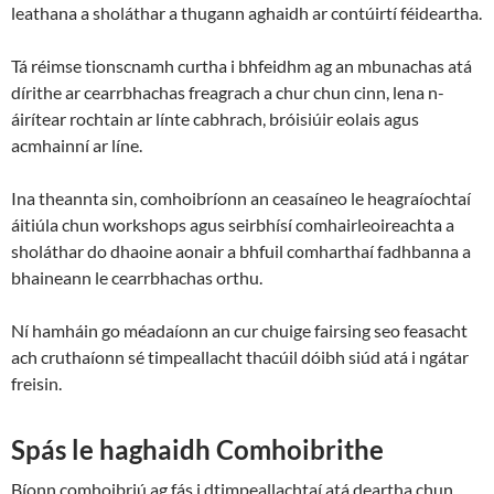
leathana a sholáthar a thugann aghaidh ar contúirtí féideartha.
Tá réimse tionscnamh curtha i bhfeidhm ag an mbunachas atá
dírithe ar cearrbhachas freagrach a chur chun cinn, lena n-
áirítear rochtain ar línte cabhrach, bróisiúir eolais agus
acmhainní ar líne.
Ina theannta sin, comhoibríonn an ceasaíneo le heagraíochtaí
áitiúla chun workshops agus seirbhísí comhairleoireachta a
sholáthar do dhaoine aonair a bhfuil comharthaí fadhbanna a
bhaineann le cearrbhachas orthu.
Ní hamháin go méadaíonn an cur chuige fairsing seo feasacht
ach cruthaíonn sé timpeallacht thacúil dóibh siúd atá i ngátar
freisin.
Spás le haghaidh Comhoibrithe
Bíonn comhoibriú ag fás i dtimpeallachtaí atá deartha chun