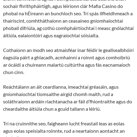
sochair fhrithpháirtigh, agus léiríonn clár Mafia Casino do
phobal na hÉireann an bunchloch seo. Trí spás ilfheidhmeach a
thairiscint, comhtháthaíonn an ceasaíneo gníomhaíochtaí
phobail difriúla, ag cothú comhpháirtíochtaí i measc gnólachtaí
áitiúla, ealaíontóirí agus eagraíochtaí sóisialta.
Cothaíonn an modh seo atmaisféar inar féidir le geallsealbhóirí
éagsúla páirt a ghlacadh, acmhainní a roinnt agus comhoibriú
ar ócáidí a chuireann malartú cultúrtha agus fás eacnamaíoch
chun cinn.
Reáchtálann an áit ceardlanna, imeachtaí gréasáin, agus
gníomhaíochtaí tiomsaithe airgid chomh maith, rud a
soláthraíonn ardáin riachtanacha ar fáil d’fhiontraithe agus do
cheardaithe áitiúla chun a gcuid tallann a léiriú.
Trí na cruinnithe seo, faigheann lucht freastail leas as eolas
agus eolas speisialta roinnte, rud a neartaíonn aontacht an