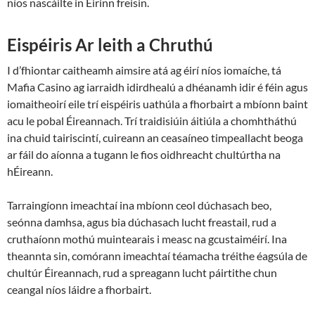
níos nascáilte in Éirinn freisin.
Eispéiris Ar leith a Chruthú
I d’fhiontar caitheamh aimsire atá ag éirí níos iomaíche, tá
Mafia Casino ag iarraidh idirdhealú a dhéanamh idir é féin agus
iomaitheoirí eile trí eispéiris uathúla a fhorbairt a mbíonn baint
acu le pobal Éireannach. Trí traidisiúin áitiúla a chomhtháthú
ina chuid tairiscintí, cuireann an ceasaíneo timpeallacht beoga
ar fáil do aíonna a tugann le fios oidhreacht chultúrtha na
hÉireann.
Tarraingíonn imeachtaí ina mbíonn ceol dúchasach beo,
seónna damhsa, agus bia dúchasach lucht freastail, rud a
cruthaíonn mothú muintearais i measc na gcustaiméirí. Ina
theannta sin, comórann imeachtaí téamacha tréithe éagsúla de
chultúr Éireannach, rud a spreagann lucht páirtithe chun
ceangal níos láidre a fhorbairt.