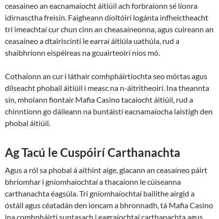
ceasaíneo an eacnamaíocht áitiúil ach forbraíonn sé líonra
idirnasctha freisin. Faigheann díoltóirí logánta infheictheacht
trí imeachtaí cur chun cinn an cheasaíneonna, agus cuireann an
ceasaíneo a dtairiscintí le earraí áitiúla uathúla, rud a
shaibhríonn eispéireas na gcuairteoirí níos mó.
Cothaíonn an cur i láthair comhpháirtíochta seo mórtas agus
dílseacht phobail áitiúil i measc na n-áitritheoirí. Ina theannta
sin, mholann fiontair Mafia Casino tacaíocht áitiúil, rud a
chinntíonn go dáileann na buntáistí eacnamaíocha laistigh den
phobal áitiúil.
Ag Tacú le Cuspóirí Carthanachta
Agus a ról sa phobal á aithint aige, glacann an ceasaíneo páirt
bhríomhar i gníomhaíochtaí a thacaíonn le cúiseanna
carthanachta éagsúla. Trí gníomhaíochtaí bailithe airgid a
óstáil agus céatadán den ioncam a bhronnadh, tá Mafia Casino
ina comhpháirtí suntasach i eagraíochtaí carthanachta agus