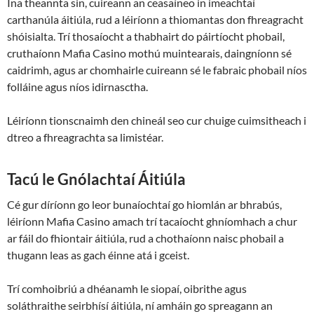
Ina theannta sin, cuireann an ceasaíneo in imeachtaí
carthanúla áitiúla, rud a léiríonn a thiomantas don fhreagracht
shóisialta. Trí thosaíocht a thabhairt do páirtíocht phobail,
cruthaíonn Mafia Casino mothú muintearais, daingníonn sé
caidrimh, agus ar chomhairle cuireann sé le fabraic phobail níos
folláine agus níos idirnasctha.
Léiríonn tionscnaimh den chineál seo cur chuige cuimsitheach i
dtreo a fhreagrachta sa limistéar.
Tacú le Gnólachtaí Áitiúla
Cé gur díríonn go leor bunaíochtaí go hiomlán ar bhrabús,
léiríonn Mafia Casino amach trí tacaíocht ghníomhach a chur
ar fáil do fhiontair áitiúla, rud a chothaíonn naisc phobail a
thugann leas as gach éinne atá i gceist.
Trí comhoibriú a dhéanamh le siopaí, oibrithe agus
soláthraithe seirbhísí áitiúla, ní amháin go spreagann an