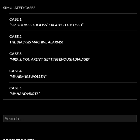
SIMULATED CASES
CASE 1
“SIR, YOUR FISTULA ISN’T READY TO BE USED”
CASE 2
THE DIALYSIS MACHINE ALARMS!
CASE 3
“MRS. S, YOU AREN’T GETTING ENOUGH DIALYSIS”
CASE 4
“MY ARM IS SWOLLEN”
CASE 5
“MY HAND HURTS”
Search
for: