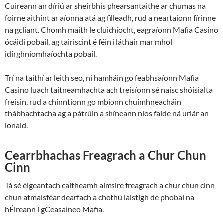
Cuireann an díriú ar sheirbhís phearsantaithe ar chumas na
foirne aithint ar aíonna atá ag filleadh, rud a neartaíonn fírinne
na gcliant. Chomh maith le cluichíocht, eagraíonn Mafia Casino
ócáidí pobail, ag tairiscint é féin i láthair mar mhol
idirghníomhaíochta pobail.
Trí na taithí ar leith seo, ní hamháin go feabhsaíonn Mafia
Casino luach taitneamhachta ach treisíonn sé naisc shóisialta
freisin, rud a chinntíonn go mbíonn chuimhneacháin
thábhachtacha ag a pátrúin a shíneann níos faide ná urlár an
ionaid.
Cearrbhachas Freagrach a Chur Chun
Cinn
Tá sé éigeantach caitheamh aimsire freagrach a chur chun cinn
chun atmaisféar dearfach a chothú laistigh de phobal na
hÉireann i gCeasaíneo Mafia.