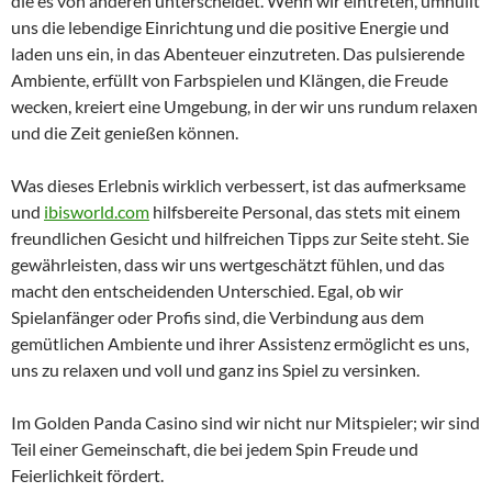
die es von anderen unterscheidet. Wenn wir eintreten, umhüllt
uns die lebendige Einrichtung und die positive Energie und
laden uns ein, in das Abenteuer einzutreten. Das pulsierende
Ambiente, erfüllt von Farbspielen und Klängen, die Freude
wecken, kreiert eine Umgebung, in der wir uns rundum relaxen
und die Zeit genießen können.
Was dieses Erlebnis wirklich verbessert, ist das aufmerksame
und
ibisworld.com
hilfsbereite Personal, das stets mit einem
freundlichen Gesicht und hilfreichen Tipps zur Seite steht. Sie
gewährleisten, dass wir uns wertgeschätzt fühlen, und das
macht den entscheidenden Unterschied. Egal, ob wir
Spielanfänger oder Profis sind, die Verbindung aus dem
gemütlichen Ambiente und ihrer Assistenz ermöglicht es uns,
uns zu relaxen und voll und ganz ins Spiel zu versinken.
Im Golden Panda Casino sind wir nicht nur Mitspieler; wir sind
Teil einer Gemeinschaft, die bei jedem Spin Freude und
Feierlichkeit fördert.