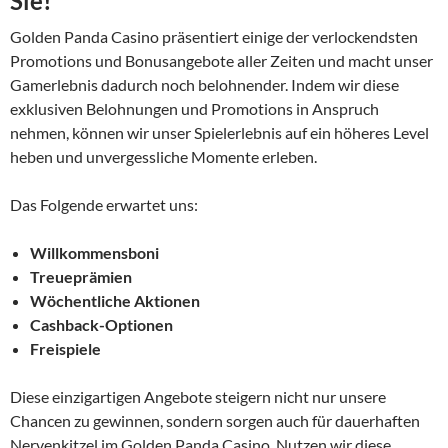
Sie!
Golden Panda Casino präsentiert einige der verlockendsten
Promotions und Bonusangebote aller Zeiten und macht unser
Gamerlebnis dadurch noch belohnender. Indem wir diese
exklusiven Belohnungen und Promotions in Anspruch
nehmen, können wir unser Spielerlebnis auf ein höheres Level
heben und unvergessliche Momente erleben.
Das Folgende erwartet uns:
Willkommensboni
Treueprämien
Wöchentliche Aktionen
Cashback-Optionen
Freispiele
Diese einzigartigen Angebote steigern nicht nur unsere
Chancen zu gewinnen, sondern sorgen auch für dauerhaften
Nervenkitzel im Golden Panda Casino. Nutzen wir diese