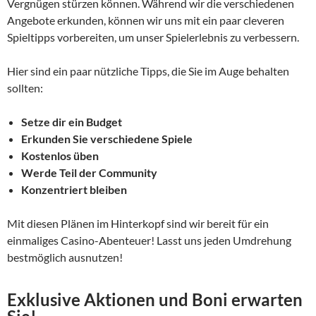
Vergnügen stürzen können. Während wir die verschiedenen
Angebote erkunden, können wir uns mit ein paar cleveren
Spieltipps vorbereiten, um unser Spielerlebnis zu verbessern.
Hier sind ein paar nützliche Tipps, die Sie im Auge behalten
sollten:
Setze dir ein Budget
Erkunden Sie verschiedene Spiele
Kostenlos üben
Werde Teil der Community
Konzentriert bleiben
Mit diesen Plänen im Hinterkopf sind wir bereit für ein
einmaliges Casino-Abenteuer! Lasst uns jeden Umdrehung
bestmöglich ausnutzen!
Exklusive Aktionen und Boni erwarten