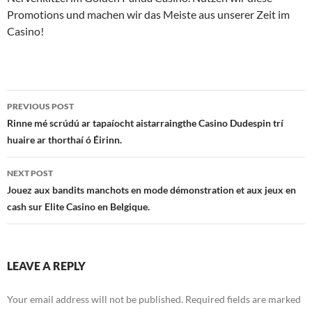
Promotions und machen wir das Meiste aus unserer Zeit im
Casino!
Post
PREVIOUS POST
navigation
Rinne mé scrúdú ar tapaíocht aistarraingthe Casino Dudespin trí
huaire ar thorthaí ó Éirinn.
NEXT POST
Jouez aux bandits manchots en mode démonstration et aux jeux en
cash sur Elite Casino en Belgique.
LEAVE A REPLY
Your email address will not be published.
Required fields are marked