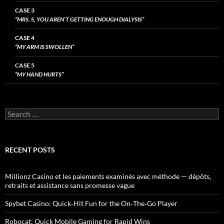
CASE 3
“MRS. S, YOU AREN’T GETTING ENOUGH DIALYSIS”
CASE 4
“MY ARM IS SWOLLEN”
CASE 5
“MY HAND HURTS”
Search
for:
RECENT POSTS
Millionz Casino et les paiements examinés avec méthode — dépôts,
retraits et assistance sans promesse vague
Spybet Casino: Quick‑Hit Fun for the On‑The‑Go Player
Robocat: Quick Mobile Gaming for Rapid Wins