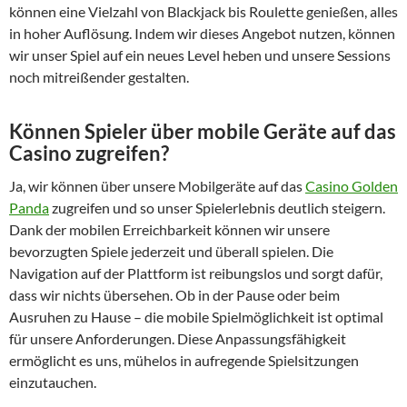
können eine Vielzahl von Blackjack bis Roulette genießen, alles
in hoher Auflösung. Indem wir dieses Angebot nutzen, können
wir unser Spiel auf ein neues Level heben und unsere Sessions
noch mitreißender gestalten.
Können Spieler über mobile Geräte auf das
Casino zugreifen?
Ja, wir können über unsere Mobilgeräte auf das
Casino Golden
Panda
zugreifen und so unser Spielerlebnis deutlich steigern.
Dank der mobilen Erreichbarkeit können wir unsere
bevorzugten Spiele jederzeit und überall spielen. Die
Navigation auf der Plattform ist reibungslos und sorgt dafür,
dass wir nichts übersehen. Ob in der Pause oder beim
Ausruhen zu Hause – die mobile Spielmöglichkeit ist optimal
für unsere Anforderungen. Diese Anpassungsfähigkeit
ermöglicht es uns, mühelos in aufregende Spielsitzungen
einzutauchen.