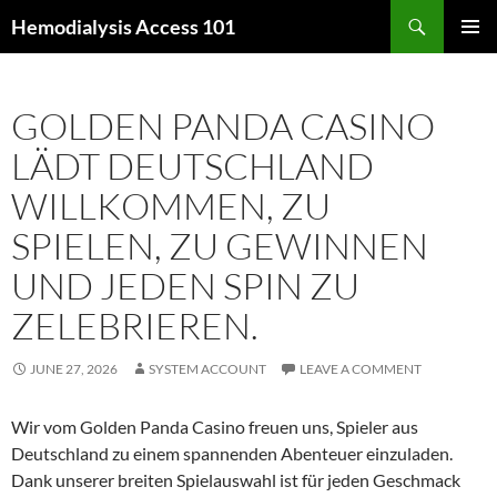
Skip
Search
Hemodialysis Access 101
to
PRIMAR
content
MENU
GOLDEN PANDA CASINO
LÄDT DEUTSCHLAND
WILLKOMMEN, ZU
SPIELEN, ZU GEWINNEN
UND JEDEN SPIN ZU
ZELEBRIEREN.
JUNE 27, 2026
SYSTEM ACCOUNT
LEAVE A COMMENT
Wir vom Golden Panda Casino freuen uns, Spieler aus
Deutschland zu einem spannenden Abenteuer einzuladen.
Dank unserer breiten Spielauswahl ist für jeden Geschmack