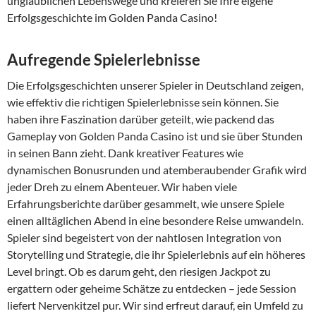
unglaublichen Lebenswege und kreieren Sie Ihre eigene
Erfolgsgeschichte im Golden Panda Casino!
Aufregende Spielerlebnisse
Die Erfolgsgeschichten unserer Spieler in Deutschland zeigen,
wie effektiv die richtigen Spielerlebnisse sein können. Sie
haben ihre Faszination darüber geteilt, wie packend das
Gameplay von Golden Panda Casino ist und sie über Stunden
in seinen Bann zieht. Dank kreativer Features wie
dynamischen Bonusrunden und atemberaubender Grafik wird
jeder Dreh zu einem Abenteuer. Wir haben viele
Erfahrungsberichte darüber gesammelt, wie unsere Spiele
einen alltäglichen Abend in eine besondere Reise umwandeln.
Spieler sind begeistert von der nahtlosen Integration von
Storytelling und Strategie, die ihr Spielerlebnis auf ein höheres
Level bringt. Ob es darum geht, den riesigen Jackpot zu
ergattern oder geheime Schätze zu entdecken – jede Session
liefert Nervenkitzel pur. Wir sind erfreut darauf, ein Umfeld zu