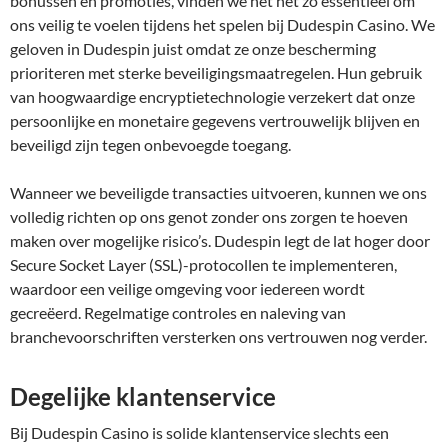
bonussen en promoties, vinden we het net zo essentieel om
ons veilig te voelen tijdens het spelen bij Dudespin Casino. We
geloven in Dudespin juist omdat ze onze bescherming
prioriteren met sterke beveiligingsmaatregelen. Hun gebruik
van hoogwaardige encryptietechnologie verzekert dat onze
persoonlijke en monetaire gegevens vertrouwelijk blijven en
beveiligd zijn tegen onbevoegde toegang.
Wanneer we beveiligde transacties uitvoeren, kunnen we ons
volledig richten op ons genot zonder ons zorgen te hoeven
maken over mogelijke risico’s. Dudespin legt de lat hoger door
Secure Socket Layer (SSL)-protocollen te implementeren,
waardoor een veilige omgeving voor iedereen wordt
gecreëerd. Regelmatige controles en naleving van
branchevoorschriften versterken ons vertrouwen nog verder.
Degelijke klantenservice
Bij Dudespin Casino is solide klantenservice slechts een