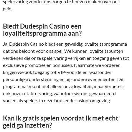
spelervaring zonder ons zorgen te hoeven maken over ons
geld.
Biedt Dudespin Casino een
loyaliteitsprogramma aan?
Ja, Dudespin Casino biedt een geweldig loyaliteitsprogramma
dat ons beloont voor ons spel. We kunnen loyaliteitspunten
verdienen die onze spelervaring verrijken en toegang geven tot
exclusieve promoties en bonussen. Naarmate we vorderen,
krijgen we ook toegang tot VIP-voordelen, waaronder
persoonlijke ondersteuning en bijzondere evenementen. Dit
programma erkent niet alleen onze loyaliteit, maar verbetert
ook onze totale ervaring, waardoor we ons gewaardeerd
voelen als spelers in deze bruisende casino-omgeving.
Kan ik gratis spelen voordat ik met echt
geld ga inzetten?