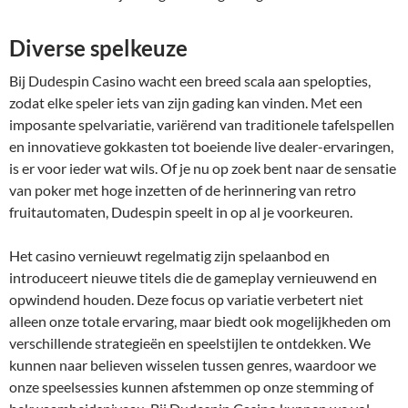
Diverse spelkeuze
Bij Dudespin Casino wacht een breed scala aan spelopties,
zodat elke speler iets van zijn gading kan vinden. Met een
imposante spelvariatie, variërend van traditionele tafelspellen
en innovatieve gokkasten tot boeiende live dealer-ervaringen,
is er voor ieder wat wils. Of je nu op zoek bent naar de sensatie
van poker met hoge inzetten of de herinnering van retro
fruitautomaten, Dudespin speelt in op al je voorkeuren.
Het casino vernieuwt regelmatig zijn spelaanbod en
introduceert nieuwe titels die de gameplay vernieuwend en
opwindend houden. Deze focus op variatie verbetert niet
alleen onze totale ervaring, maar biedt ook mogelijkheden om
verschillende strategieën en speelstijlen te ontdekken. We
kunnen naar believen wisselen tussen genres, waardoor we
onze speelsessies kunnen afstemmen op onze stemming of