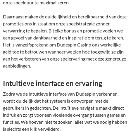
onze speelduur te maximaliseren.
Daarnaast maken de duidelijkheid en bereikbaarheid van deze
promoties ons in staat om onze speelstrategie zonder
verwarring te bepalen. Bij elke bonus en promotie voelen we
een gevoel van dankbaarheid en inspiratie om terug te keren.
Het is vanzelfsprekend om Dudespin Casino ons werkelijke
geld toe te betrouwen wanneer we zien hoe toegewijd ze zijn
aan het verbeteren van onze spelervaring met deze genereuze
aanbiedingen.
Intuïtieve interface en ervaring
Zodra we de intuïtieve interface van Dudespin verkennen,
wordt duidelijk dat het systeem is ontworpen met de
gebruikers in gedachten. De intuïtieve navigatie maakt direct
indruk en zorgt voor een vloeiende overgang tussen games en
functies. We hoeven niet te zoeken; alles wat we nodig hebben
is slechts een klik verwijderd.