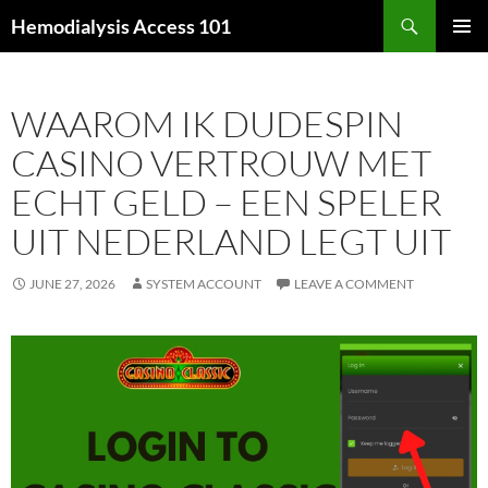
Skip
Search
Hemodialysis Access 101
to
PRIMAR
content
MENU
WAAROM IK DUDESPIN
CASINO VERTROUW MET
ECHT GELD – EEN SPELER
UIT NEDERLAND LEGT UIT
JUNE 27, 2026
SYSTEM ACCOUNT
LEAVE A COMMENT