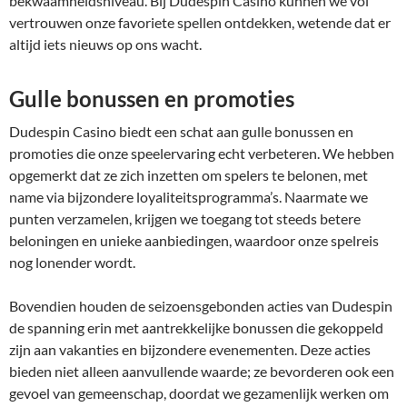
bekwaamheidsniveau. Bij Dudespin Casino kunnen we vol
vertrouwen onze favoriete spellen ontdekken, wetende dat er
altijd iets nieuws op ons wacht.
Gulle bonussen en promoties
Dudespin Casino biedt een schat aan gulle bonussen en
promoties die onze speelervaring echt verbeteren. We hebben
opgemerkt dat ze zich inzetten om spelers te belonen, met
name via bijzondere loyaliteitsprogramma’s. Naarmate we
punten verzamelen, krijgen we toegang tot steeds betere
beloningen en unieke aanbiedingen, waardoor onze spelreis
nog lonender wordt.
Bovendien houden de seizoensgebonden acties van Dudespin
de spanning erin met aantrekkelijke bonussen die gekoppeld
zijn aan vakanties en bijzondere evenementen. Deze acties
bieden niet alleen aanvullende waarde; ze bevorderen ook een
gevoel van gemeenschap, doordat we gezamenlijk werken om