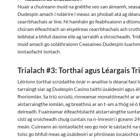
Nuair a chuireann muid na gnéithe seo san áireamh, seas
Dudespin amach i ndáiríre i measc an phobail atá ag déan
cearrbhachais ar líne. Ní hamháin go feabhsaíonn a dtiom
chúram éifeachtach an eispéireas cearrbhachais ach crut
leibhéal a bhfuil daoine eile ag iarraidh a shroicheadh. Tríd 
muid amach go soláthraíonn Ceasaíneo Dudespin luachm
iontaofacht iontach.
Trialach #3: Torthaí agus Léargais Tr
Léiríonn torthaí scrúdaithe ónár n-anailíse is déanaí faoi 
tarraingt siar ag Dudespin Casino taithí úsáideoirí agus é
fhoriomlán. Sa tríú scrúdú, rinneamar monatóireacht ar a
aistarraingthe iomlán, ag breathnú ar an t-am a thóg sé ó 
deireadh. Fuaireamar éifeachtúlacht aistarraingthe sunta
cistí ag sroicheadh chuig cuntais na n-imreoirí i gceann 24
meán. Cuireann an iontaofacht seo go mór le sástacht na n
toisc go bhfuil meas ag úsáideoirí ar phróiseas íocaíochta 