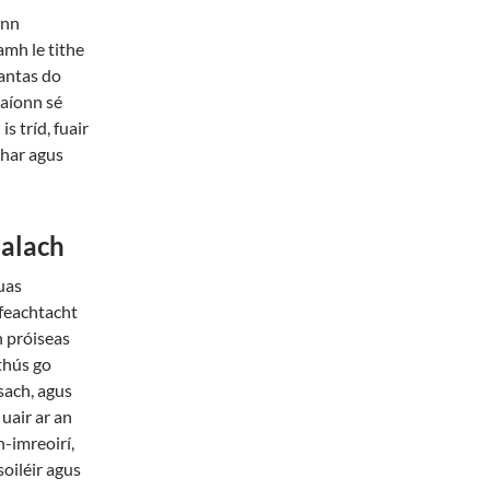
ann
amh le tithe
antas do
haíonn sé
is tríd, fuair
har agus
ialach
luas
ifeachtacht
n próiseas
thús go
sach, agus
 uair ar an
-imreoirí,
soiléir agus