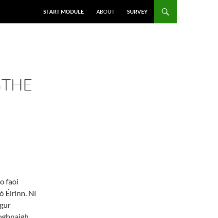
START MODULE
ABOUT
SURVEY
GTHE
o faoi
ó Éirinn. Ní
 gur
roghnaigh