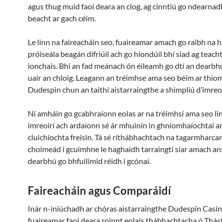
agus thug muid faoi deara an clog, ag cinntiú go ndearnad
beacht ar gach céim.
Le linn na faireacháin seo, fuaireamar amach go raibh na
próiseála beagán difriúil ach go hiondúil bhí siad ag teacht
ionchais. Bhí an fad meánach ón éileamh go dtí an dearbhú
uair an chloig. Leagann an tréimhse ama seo béim ar thio
Dudespin chun an taithí aistarraingthe a shimpliú d’imreoi
Ní amháin go gcabhraíonn eolas ar na tréimhsí ama seo li
imreoirí ach ardaíonn sé ár mhuinín in ghníomhaíochtaí an
cluichíochta freisin. Tá sé ríthábhachtach na tagarmharca
choimeád i gcuimhne le haghaidh tarraingtí siar amach an
dearbhú go bhfuilimid réidh i gcónaí.
Faireacháin agus Comparáidí
Inár n-iniúchadh ar chóras aistarraingthe Dudespin Casin
fuaireamar faoi deara roinnt eolais thábhachtacha ó Thást