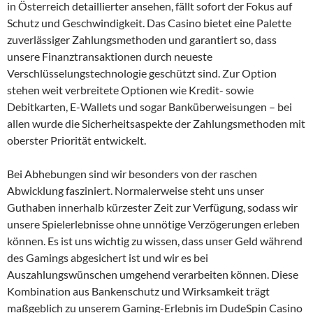
in Österreich detaillierter ansehen, fällt sofort der Fokus auf
Schutz und Geschwindigkeit. Das Casino bietet eine Palette
zuverlässiger Zahlungsmethoden und garantiert so, dass
unsere Finanztransaktionen durch neueste
Verschlüsselungstechnologie geschützt sind. Zur Option
stehen weit verbreitete Optionen wie Kredit- sowie
Debitkarten, E-Wallets und sogar Banküberweisungen – bei
allen wurde die Sicherheitsaspekte der Zahlungsmethoden mit
oberster Priorität entwickelt.
Bei Abhebungen sind wir besonders von der raschen
Abwicklung fasziniert. Normalerweise steht uns unser
Guthaben innerhalb kürzester Zeit zur Verfügung, sodass wir
unsere Spielerlebnisse ohne unnötige Verzögerungen erleben
können. Es ist uns wichtig zu wissen, dass unser Geld während
des Gamings abgesichert ist und wir es bei
Auszahlungswünschen umgehend verarbeiten können. Diese
Kombination aus Bankenschutz und Wirksamkeit trägt
maßgeblich zu unserem Gaming-Erlebnis im DudeSpin Casino