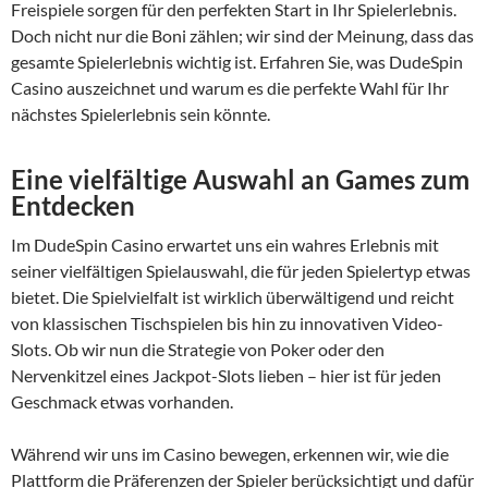
Freispiele sorgen für den perfekten Start in Ihr Spielerlebnis.
Doch nicht nur die Boni zählen; wir sind der Meinung, dass das
gesamte Spielerlebnis wichtig ist. Erfahren Sie, was DudeSpin
Casino auszeichnet und warum es die perfekte Wahl für Ihr
nächstes Spielerlebnis sein könnte.
Eine vielfältige Auswahl an Games zum
Entdecken
Im DudeSpin Casino erwartet uns ein wahres Erlebnis mit
seiner vielfältigen Spielauswahl, die für jeden Spielertyp etwas
bietet. Die Spielvielfalt ist wirklich überwältigend und reicht
von klassischen Tischspielen bis hin zu innovativen Video-
Slots. Ob wir nun die Strategie von Poker oder den
Nervenkitzel eines Jackpot-Slots lieben – hier ist für jeden
Geschmack etwas vorhanden.
Während wir uns im Casino bewegen, erkennen wir, wie die
Plattform die Präferenzen der Spieler berücksichtigt und dafür