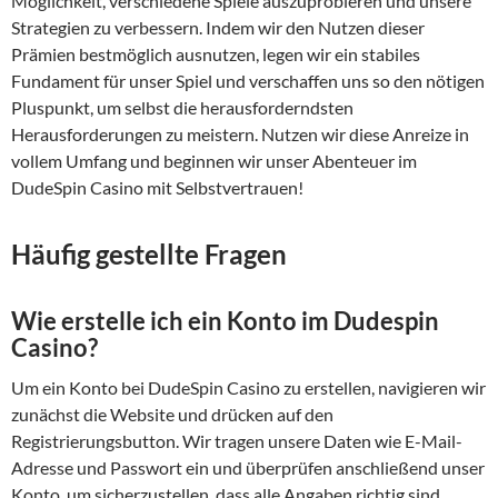
Möglichkeit, verschiedene Spiele auszuprobieren und unsere
Strategien zu verbessern. Indem wir den Nutzen dieser
Prämien bestmöglich ausnutzen, legen wir ein stabiles
Fundament für unser Spiel und verschaffen uns so den nötigen
Pluspunkt, um selbst die herausforderndsten
Herausforderungen zu meistern. Nutzen wir diese Anreize in
vollem Umfang und beginnen wir unser Abenteuer im
DudeSpin Casino mit Selbstvertrauen!
Häufig gestellte Fragen
Wie erstelle ich ein Konto im Dudespin
Casino?
Um ein Konto bei DudeSpin Casino zu erstellen, navigieren wir
zunächst die Website und drücken auf den
Registrierungsbutton. Wir tragen unsere Daten wie E-Mail-
Adresse und Passwort ein und überprüfen anschließend unser
Konto, um sicherzustellen, dass alle Angaben richtig sind.