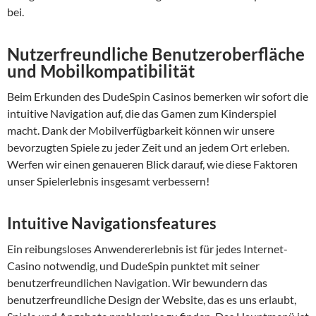
bei.
Nutzerfreundliche Benutzeroberfläche
und Mobilkompatibilität
Beim Erkunden des DudeSpin Casinos bemerken wir sofort die
intuitive Navigation auf, die das Gamen zum Kinderspiel
macht. Dank der Mobilverfügbarkeit können wir unsere
bevorzugten Spiele zu jeder Zeit und an jedem Ort erleben.
Werfen wir einen genaueren Blick darauf, wie diese Faktoren
unser Spielerlebnis insgesamt verbessern!
Intuitive Navigationsfeatures
Ein reibungsloses Anwendererlebnis ist für jedes Internet-
Casino notwendig, und DudeSpin punktet mit seiner
benutzerfreundlichen Navigation. Wir bewundern das
benutzerfreundliche Design der Website, das es uns erlaubt,