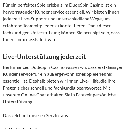
Für ein perfektes Spielerlebnis im DudeSpin Casino ist ein
hervorragender Kundenservice essentiell. Wir bieten Ihnen
jederzeit Live-Support und unterschiedliche Wege, um
erfahrene Teammitglieder zu kontaktieren. Dank dieser
fachkundigen Unterstützung können Sie beruhigt sein, dass
Ihnen immer assistiert wird.
Live-Unterstützung jederzeit
Bei Enhanced DudeSpin Casino wissen wir, dass erstklassiger
Kundenservice für ein außergewöhnliches Spielerlebnis
essentiell ist. Deshalb bieten wir Ihnen Live-Hilfe, die Ihre
Fragen sicher schnell und fachkundig beantwortet. Mit
unserem Online-Chat erhalten Sie in Echtzeit persönliche
Unterstützung.
Das zeichnet unseren Service aus: