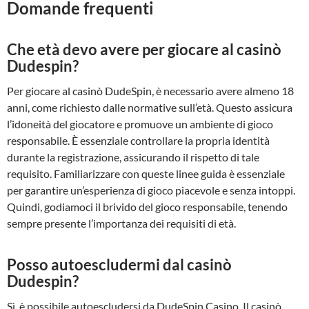
Domande frequenti
Che età devo avere per giocare al casinò
Dudespin?
Per giocare al casinò DudeSpin, è necessario avere almeno 18
anni, come richiesto dalle normative sull’età. Questo assicura
l’idoneità del giocatore e promuove un ambiente di gioco
responsabile. È essenziale controllare la propria identità
durante la registrazione, assicurando il rispetto di tale
requisito. Familiarizzare con queste linee guida è essenziale
per garantire un’esperienza di gioco piacevole e senza intoppi.
Quindi, godiamoci il brivido del gioco responsabile, tenendo
sempre presente l’importanza dei requisiti di età.
Posso autoescludermi dal casinò
Dudespin?
Sì, è possibile autoescludersi da DudeSpin Casino. Il casinò