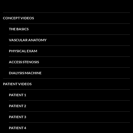
CONCEPT VIDEOS
THE BASICS
VASCULAR ANATOMY
PHYSICAL EXAM
ACCESS STENOSIS
DIALYSIS MACHINE
PATIENT VIDEOS
PATIENT 1
PATIENT 2
PATIENT 3
PATIENT 4