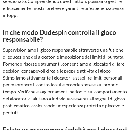
selezionato. Comprendendo questi fattori, possiamo gestire
efficacemente i nostri prelievi e garantire un’esperienza senza
intoppi.
In che modo Dudespin controlla il gioco
responsabile?
Supervisioniamo il gioco responsabile attraverso una fusione
di educazione dei giocatori e imposizione dei limiti di puntata.
Fornendo risorse e strumenti, consentiamo ai giocatori di fare
decisioni consapevoli circa alle proprie attività di gioco.
Stimoliamo attivamente i giocatori a stabilire limiti personali
per mantenere il controllo sulle proprie spese e sul proprio
tempo. Verifiche e aggiornamenti periodici sul comportamento
dei giocatori ci aiutano a individuare eventuali segnali di gioco
problematico, assicurando un’esperienza protetta e piacevole
per tutti.
Esiste un programma fedeltà per i giocatori