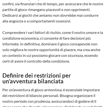
confini, sia finanziari che di tempo, per assicurare che le nostre
partite di gioco rimangano piacevoli e non opprimenti.
Dedicarsi ai giochi che amiamo non dovrebbe mai condurre
alla angoscia o a comportamenti ossessivi.
Comprendere i vari fattori di rischio, come il nostro umore e la
condizione economica, ci consente di fare decisioni più
informate. In definitiva, dominare il gioco consapevole non
solo migliora le nostre opportunità di piacere, ma crea anche
un contesto in cui possiamo giocare con sicurezza, essendo
certi di avere il controllo della condizione.
Definire dei restrizioni per
un’avventura bilanciata
Per un’avventura di gioco armoniosa, è essenziale impostare
dei restrizioni di bilancio personali. Bisogna organizzare il
nostro periodo con prudenza, assicurandoci di godere di il
gioco senza che diventi un’ossessione. Stabilendo questi limiti,