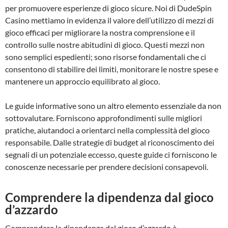
per promuovere esperienze di gioco sicure. Noi di DudeSpin
Casino mettiamo in evidenza il valore dell’utilizzo di mezzi di
gioco efficaci per migliorare la nostra comprensione e il
controllo sulle nostre abitudini di gioco. Questi mezzi non
sono semplici espedienti; sono risorse fondamentali che ci
consentono di stabilire dei limiti, monitorare le nostre spese e
mantenere un approccio equilibrato al gioco.
Le guide informative sono un altro elemento essenziale da non
sottovalutare. Forniscono approfondimenti sulle migliori
pratiche, aiutandoci a orientarci nella complessità del gioco
responsabile. Dalle strategie di budget al riconoscimento dei
segnali di un potenziale eccesso, queste guide ci forniscono le
conoscenze necessarie per prendere decisioni consapevoli.
Comprendere la dipendenza dal gioco
d’azzardo
Comprendere la dipendenza dal gioco d’azzardo è