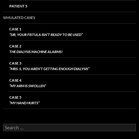
PATIENT 5
SIMULATED CASES
CASE 1
“SIR, YOUR FISTULA ISN’T READY TO BE USED”
CASE 2
THE DIALYSIS MACHINE ALARMS!
CASE 3
“MRS. S, YOU AREN’T GETTING ENOUGH DIALYSIS”
CASE 4
“MY ARM IS SWOLLEN”
CASE 5
“MY HAND HURTS”
Search
for: