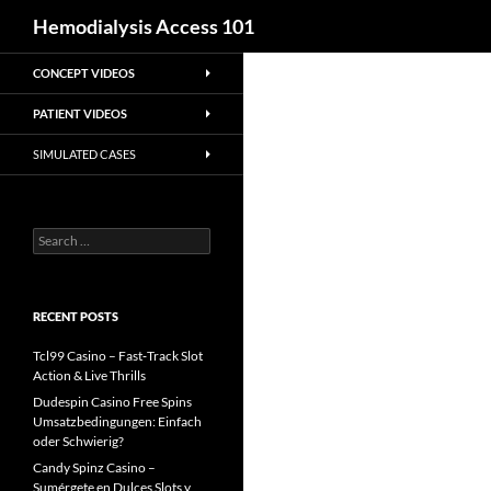
Search
Hemodialysis Access 101
Skip
CONCEPT VIDEOS
to
content
PATIENT VIDEOS
SIMULATED CASES
Search
for:
RECENT POSTS
Tcl99 Casino – Fast‑Track Slot
Action & Live Thrills
Dudespin Casino Free Spins
Umsatzbedingungen: Einfach
oder Schwierig?
Candy Spinz Casino –
Sumérgete en Dulces Slots y