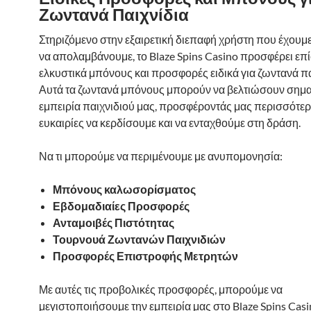
Ζωντανά Παιχνίδια
Στηριζόμενο στην εξαιρετική διεπαφή χρήστη που έχουμ
να απολαμβάνουμε, το Blaze Spins Casino προσφέρει επ
ελκυστικά μπόνους και προσφορές ειδικά για ζωντανά πα
Αυτά τα ζωντανά μπόνους μπορούν να βελτιώσουν σημα
εμπειρία παιχνιδιού μας, προσφέροντάς μας περισσότερ
ευκαιρίες να κερδίσουμε και να ενταχθούμε στη δράση.
Να τι μπορούμε να περιμένουμε με ανυπομονησία:
Μπόνους καλωσορίσματος
Εβδομαδιαίες Προσφορές
Ανταμοιβές Πιστότητας
Τουρνουά Ζωντανών Παιχνιδιών
Προσφορές Επιστροφής Μετρητών
Με αυτές τις προβολικές προσφορές, μπορούμε να
μεγιστοποιήσουμε την εμπειρία μας στο Blaze Spins Casi