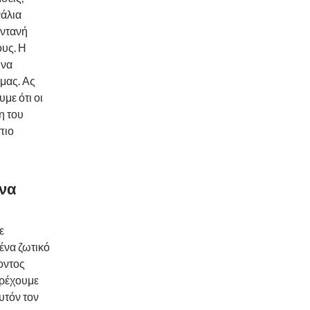
άλια
ωντανή
ους. Η
 να
 μας. Ας
με ότι οι
η του
πιο
 να
ε
ένα ζωτικό
οντος
αρέχουμε
υτόν τον