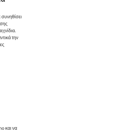
ε συνηθίσει
ίσης
ιχνίδια.
ντικά την
ες
no και να