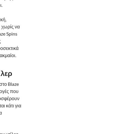
ι.
κή,
 χωρίς να
aze Spins
ς
ροσεκτικά
ακμαίοι.
ίλερ
στο Blaze
λογές που
ροσφέρουν
αι κάτι για
α