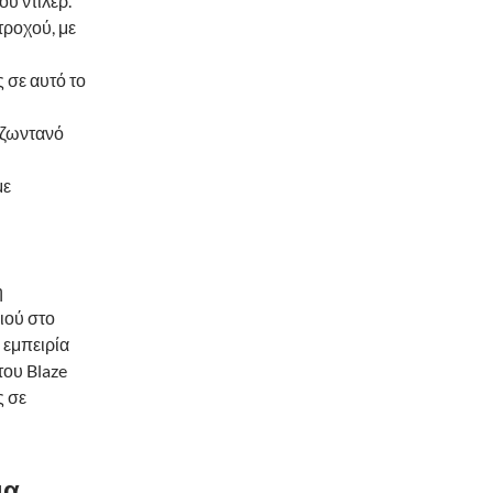
ου ντίλερ.
τροχού, με
 σε αυτό το
 ζωντανό
με
η
ιού στο
 εμπειρία
του Blaze
ς σε
ια