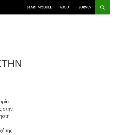
START MODULE
ABOUT
SURVEY
 ΣΤΗΝ
ιρία
ς στην
ρηστη
χή της