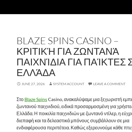
BLAZE SPINS CASINO –
ΚΡΙΤΙΚΉ ΓΙΑ ΖΩΝΤΑΝΆ
ΠΑΙΧΝΊΔΙΑ ΓΙΑ ΠΑΊΚΤΕΣ
ΕΛΛΆΔΑ
JUNE 27, 2026
SYSTEM ACCOUNT
LEAVE A COMMENT
Στο
Blaze Spins
Casino, ανακαλύψαμε μια ξεχωριστή εμπε
ζωντανού παιχνιδιού, ειδικά προσαρμοσμένη για χρήστε
Ελλάδα. Η ποικιλία παιχνιδιών με ζωντανό ντίλερ, η εύχ
διεπαφή και τα δελεαστικά μπόνους συμβάλλουν σε μια
ενδιαφέρουσα περιπέτεια. Καθώς εξερευνούμε κάθε πτυ