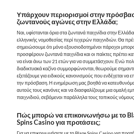
Υπάρχουν περιορισμοί στην πρόσβα
ζωντανούς αγώνες στην Ελλάδα;
Ναι, υφίστανται όρια στα ζωντανά παιχνίδια στην Ελλάδα
ελληνικής νομοθεσίας περί τυχερών παιχνιδιών. Θα πρέ
σημειώσουμε ότι μόνο εξουσιοδοτημένοι πάροχοι μπορ
προσφέρουν ζωντανά παιχνίδια και οι παίκτες πρέπει κ
να είναι άνω των 21 ετών για να συμμετάσχουν. Ενώ πο
διαδικτυακά καζίνο συμμορφώνονται, θεωρούμε σημαντι
εξετάζουμε για ειδικούς κανονισμούς που ενδέχεται να 
την πρόσβαση. Η ενημέρωση μας βοηθά να κατευθυνόμα
αυτούς τους κανόνες και να διασφαλίζουμε μια ομαλή εμ
παιχνιδιού, σεβόμενοι παράλληλα τους τοπικούς νόμους
Πώς μπορώ να επικοινωνήσω με το Bl
Spins Casino για προτάσεις;
Για να επικοινωνήσετε με το Blaze Spins Casino για προτά