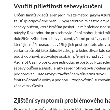
Využití příležitostí sebevyloučení
Určení limitů vkladů je jen jedním z ze metod, jakým Azur
zajišťuje odpovědné hraní. Jiným efektivním nástrojem je
sebevyloučení, která hráčům poskytuje mít přehled nad 
návyky. Rozhodnutím pro sebevyloučení mohou hráči mít 
důležitým výhodám sebevyloučení, včetně přestávky od 
která jim může usnadnit zvážit jejich přístup k této aktivit
varianta působí jako důležitý zdroj pro jednotlivce, kdo se
pouti k obnově, a dovoluje osobám přemýšlet nad svými 
Azurslot Casino poskytuje jednoduché postupy k zavede
sebevyloučení a zajišťuje, aby se jednotlivci byli v celém 
podporováni. Tato kroky v závěrečném důsledku dovolují
činit uvědomělá volby a podporují zodpovědnější chován
zábavám v Česku.
Zjištění symptomů problémového h
Rozpoznání znaků problémového hráčství je nezbytné pro