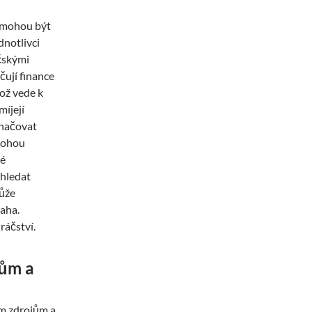
y mohou být
notlivci
áčskými
čují finance
což vede k
íjejí
značovat
 mohou
né
yhledat
může
laha.
ráčství.
ům a
ím zdrojům a