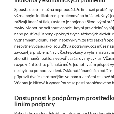
Indikátory ekonomických problémů
Spousta osob si možná nepřipouští, že finanční problém
významným indikátorem problémového hráčství. Když jed
zažívají finanční tlak, často to je spojeno s škodlivými hr
zvyky. Mohou se ocitnout v pozici, kdy si pravidelně vypůj
nebo používají úspory k pokrytí svých sázkových aktivit, 
významnému dluhu. Není neobvyklým, že tito sázkaři opom
nezbytné výdaje, jako jsou účty a potraviny, což může na
závažnější problém. Navíc časté pokusy o vyhnání ztrát
zhoršit finanční zátěž a vytvořit začarovaný cyklus. Včas
rozpoznání těchto příznaků může jednotlivcům přispět v
nezbytnou pomoc a vedení. Zvládnutí finančních potíží 
připravit dveře ke zdravějším volbám a zlepšení celkové b
Vědomí je klíčové k vymanění se ze pasti problémového h
Dostupnost k podpůrným prostředk
liniím podpory
Pokud jde o zodpovědné hraní, dostupnost k podporujíc