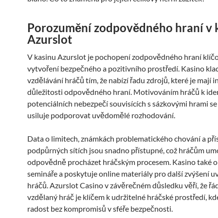
Porozumění zodpovědného hraní v 
Azurslot
V kasinu Azurslot je pochopení zodpovědného hraní klíč
vytvoření bezpečného a pozitivního prostředí. Kasino kla
vzdělávání hráčů tím, že nabízí řadu zdrojů, které je mají 
důležitosti odpovědného hraní. Motivováním hráčů k iden
potenciálních nebezpečí souvisících s sázkovými hrami se
usiluje podporovat uvědomělé rozhodování.
Data o limitech, známkách problematického chování a př
podpůrných sítích jsou snadno přístupné, což hráčům um
odpovědně procházet hráčským procesem. Kasino také o
semináře a poskytuje online materiály pro další zvýšení
hráčů. Azurslot Casino v závěrečném důsledku věří, že řá
vzdělaný hráč je klíčem k udržitelné hráčské prostředí, kd
radost bez kompromisů v sféře bezpečnosti.