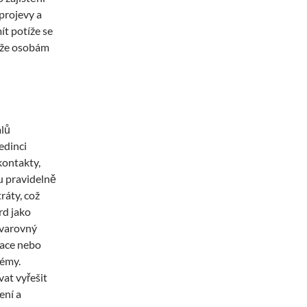
projevy a
ít potíže se
ůže osobám
álů
edinci
kontakty,
u pravidelně
ráty, což
rd jako
 varovný
lace nebo
lémy.
at vyřešit
ení a