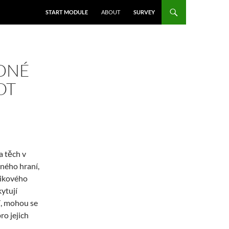
START MODULE
ABOUT
SURVEY
DNÉ
OT
a těch v
ného hraní,
zikového
kytují
í, mohou se
ro jejich