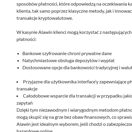
sposobów płatności, które odpowiedzą na oczekiwania k
klienta, tak samo poprzez klasyczne metody, jak i innowa
transakcje kryptowalutowe.
W kasynie Alawin klienci mogą korzystać z następujących 
płatności:
Bankowe szyfrowanie chroni prywatne dane
Natychmiastowe obsługa depozytów i wypłat
Dostosowane opcje dla bankowości tradycyjnej i walu
Przyjazne dla użytkownika interface’y zapewniające p
transakcje
Całodobowe wsparcie dla transakcji w przypadku jaki
zapytań
Dzięki tym niezawodnym i wiarygodnym metodom płatno
mogą skupić się na grze bez obaw finansowych, co sprawia
Alawin jest idealnym wyborem, jeśli chodzi o zabezpieczo
hazardowe online.