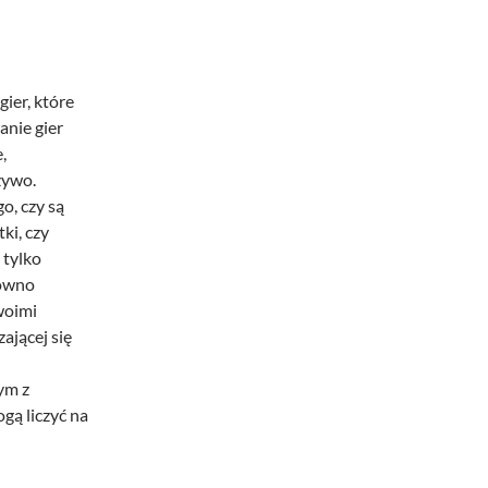
ier, które
anie gier
,
żywo.
go, czy są
ki, czy
 tylko
równo
woimi
ającej się
nym z
gą liczyć na