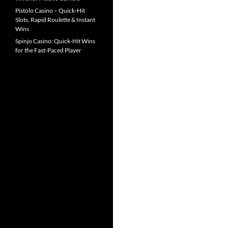
Pistolo Casino – Quick‑Hit
Slots, Rapid Roulette & Instant
Wins
Spinjo Casino: Quick‑Hit Wins
for the Fast‑Paced Player