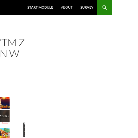
START MODULE
ABOUT
SURVEY
TM Z
IN W