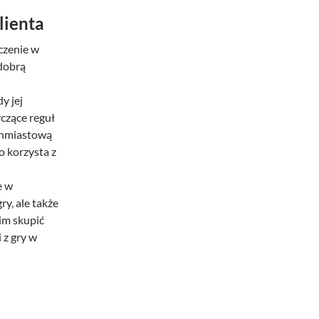
lienta
czenie w
 dobrą
y jej
yczące reguł
ychmiastową
o korzysta z
e w
y, ale także
 im skupić
 z gry w