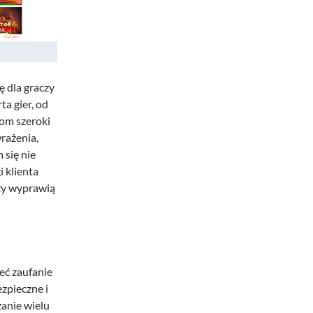
ę dla graczy
a gier, od
zom szeroki
rażenia,
 się nie
 klienta
rzy wyprawią
eć zaufanie
zpieczne i
zanie wielu