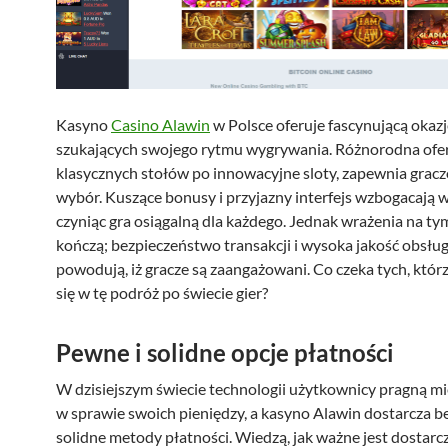
Kasyno
Casino Alawin
w Polsce oferuje fascynującą okazj
szukających swojego rytmu wygrywania. Różnorodna ofert
klasycznych stołów po innowacyjne sloty, zapewnia grac
wybór. Kuszące bonusy i przyjazny interfejs wzbogacają w
czyniąc gra osiągalną dla każdego. Jednak wrażenia na tym
kończą; bezpieczeństwo transakcji i wysoka jakość obsługi
powodują, iż gracze są zaangażowani. Co czeka tych, któ
się w tę podróż po świecie gier?
Pewne i solidne opcje płatności
W dzisiejszym świecie technologii użytkownicy pragną mi
w sprawie swoich pieniędzy, a kasyno Alawin dostarcza be
solidne metody płatności. Wiedzą, jak ważne jest dostarc