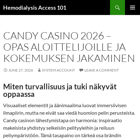
Skip
Search
Hemodialysis Access 101
to
PRIMAR
content
MENU
CANDY CASINO 2026 –
OPAS ALOITTELIJOILLE JA
KOKEMUKSEN JAKAMINEN
JUNE 27, 2026
SYSTEM ACCOUNT
LEAVE A COMMENT
Miten turvallisuus ja tuki näkyvät
oppaassa
Visuaaliset elementit ja äänimaailma luovat immersiivisen
ilmapiirin, mutta ne eivät saa viedä huomion pelin perusteista.
Candy casinon lähestymistapa on harmonia: inspiraatio
makeisista yhdistyy selkeisiin pelityyleihin ja reiluun
peliympäristöön. Tämä tasapaino on tärkeä osa brändin