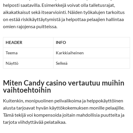
helposti saatavilla. Esimerkkejä voivat olla talletusrajat,
aikakatkaisut sekä itsearviointi. Näiden työkalujen tarkoitus
on estää riskikäyttäytymistä ja helpottaa pelaajien hallintaa
omien rajojensa puitteissa.
HEADER
INFO
Teema
Karkkiaiheinen
Näyttö
Selkeä
Miten Candy casino vertautuu muihin
vaihtoehtoihin
Kuitenkin, monipuolinen pelivalikoima ja helppokäyttöinen
alusta tarjoavat hyvän käyttökokemuksen monille pelaajille.
Tämä tekijä voi kompensoida joitain mahdollisia puutteita ja
tarjota viihdyttävää pelataikaa.