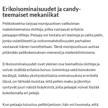
Erikoisominaisuudet ja candy-
teemaiset mekaniikat
Pelikokoelma tarjoaa monipuolisen valikoiman
makeisteemaisia slotteja, jotka vastaavat erilaisia
pelaajaprofiileja. Pelaaja voi testata eri teemoja ja valita pelin,
jonka volatiliteetti ja voitonmahdollisuudet parhaiten
vastaavat hänen tavoitteitaan. Tämä monipuolisuus auttaa
pitämään pelikokemuksen mienenä ja mielenkiintoisena.
Erikoisominaisuudet ovat yleinen osa teemallisia slotteja ja
voivat sisältää erilaisia bonus-toimintoja sekä bonuksien
keräilyjä. Vaikka yksityiskohtaisia ominaisuuksia ei eritellä
tässä, on tärkeää muistaa, että pelien maku ja jännitys
syntyvät juuri näistä lisäyksistä, joita pelaajat voivat löytää
kokeilemalla eri pelejä.
Kun pelaaja tutustuu pelikirjastoon, hän voi huomata, että