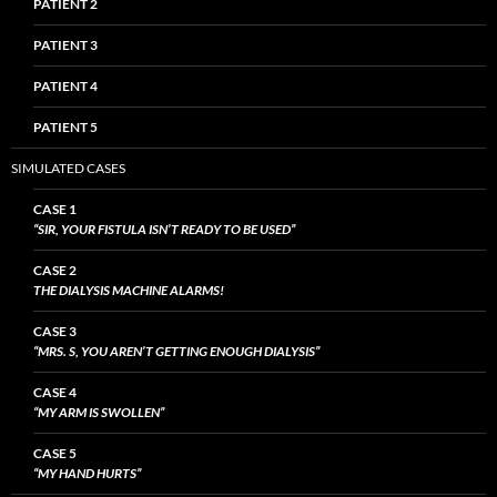
PATIENT 2
PATIENT 3
PATIENT 4
PATIENT 5
SIMULATED CASES
CASE 1
“SIR, YOUR FISTULA ISN’T READY TO BE USED”
CASE 2
THE DIALYSIS MACHINE ALARMS!
CASE 3
“MRS. S, YOU AREN’T GETTING ENOUGH DIALYSIS”
CASE 4
“MY ARM IS SWOLLEN”
CASE 5
“MY HAND HURTS”