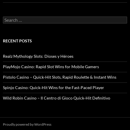
Search
for:
RECENT POSTS
Realz Mythology Slots: Dioses y Héroes
PlayMojo Casino: Rapid Slot Wins for Mobile Gamers
Pistolo Casino – Quick‑Hit Slots, Rapid Roulette & Instant Wins
Spinjo Casino: Quick‑Hit Wins for the Fast‑Paced Player
Wild Robin Casino – Il Centro di Gioco Quick‑Hit Definitivo
Proudly powered by WordPress