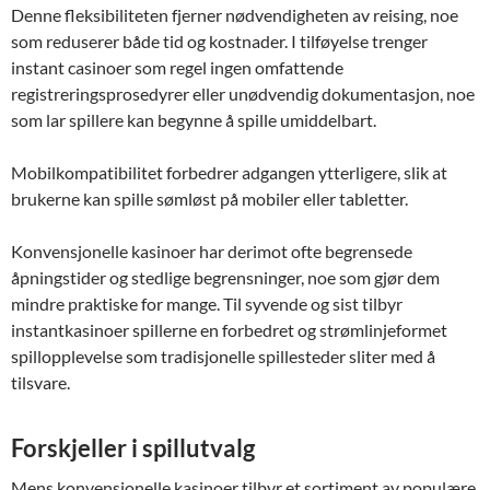
Denne fleksibiliteten fjerner nødvendigheten av reising, noe
som reduserer både tid og kostnader. I tilføyelse trenger
instant casinoer som regel ingen omfattende
registreringsprosedyrer eller unødvendig dokumentasjon, noe
som lar spillere kan begynne å spille umiddelbart.
Mobilkompatibilitet forbedrer adgangen ytterligere, slik at
brukerne kan spille sømløst på mobiler eller tabletter.
Konvensjonelle kasinoer har derimot ofte begrensede
åpningstider og stedlige begrensninger, noe som gjør dem
mindre praktiske for mange. Til syvende og sist tilbyr
instantkasinoer spillerne en forbedret og strømlinjeformet
spillopplevelse som tradisjonelle spillesteder sliter med å
tilsvare.
Forskjeller i spillutvalg
Mens konvensjonelle kasinoer tilbyr et sortiment av populære