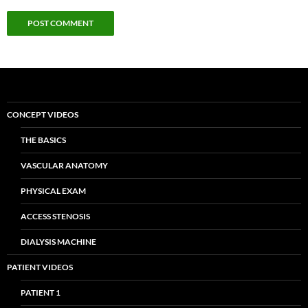
CONCEPT VIDEOS
THE BASICS
VASCULAR ANATOMY
PHYSICAL EXAM
ACCESS STENOSIS
DIALYSIS MACHINE
PATIENT VIDEOS
PATIENT 1