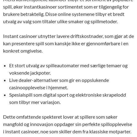
spill, øker instantkasinoer sortimentet som er tilgjengelig for
brukere betraktelig. Disse online systemene tilbyr et bredt
utvalg av valg som tiltaler ulike smaker og spillmetoder.
Instant casinoer utnytter lavere driftskostnader, som gjør at de
kan presentere spill som kanskje ikke er gjennomførbare i en
konkret omgivelse.
Et stort utvalg av spilleautomater med særlige temaer og
voksende jackpoter.
Live dealer-alternativer som gir en oppslukende
casinoopplevelse i hjemmet.
Spesialspill som digital sport og elektroniske skrapelodd
som tilbyr mer variasjon.
Dette omfattende spekteret lover at spillere som søker
mangfold og innovasjon oppdager sin perfekte spillopplevelse
i instant casinoer, noe som skiller dem fra klassiske motparter.