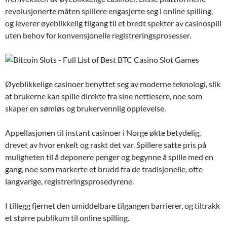
revolusjonerte måten spillere engasjerte seg i online spilling,
og leverer øyeblikkelig tilgang til et bredt spekter av casinospill
uten behov for konvensjonelle registreringsprosesser.
Øyeblikkelige casinoer benyttet seg av moderne teknologi, slik
at brukerne kan spille direkte fra sine nettlesere, noe som
skaper en sømløs og brukervennlig opplevelse.
Appellasjonen til instant casinoer i Norge økte betydelig,
drevet av hvor enkelt og raskt det var. Spillere satte pris på
muligheten til å deponere penger og begynne å spille med en
gang, noe som markerte et brudd fra de tradisjonelle, ofte
langvarige, registreringsprosedyrene.
I tillegg fjernet den umiddelbare tilgangen barrierer, og tiltrakk
et større publikum til online spilling.