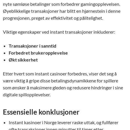
nyte sømløse betalinger som forbedrer gamingopplevelsen.
Øyeblikkelige transaksjoner har blitt en hjørnestein i denne
progresjonen, preget av effektivitet og pålitelighet.
Viktige egenskaper ved instant transaksjoner inkluderer:
Transaksjoner i sanntid
Forbedret brukeropplevelse
Økt sikkerhet
Etter hvert som instant casinoer forbedres, viser det seg å
være viktig å gripe disse betalingsdynamikkene for spillere
som ønsker å maksimere gleden og redusere hindringer i sine
digitale spillopplevelser.
Essensielle konklusjoner
Instant kasinoer i Norge leverer raske uttak, og fullfører
ofte transaksjoner innen minutter til timer etter