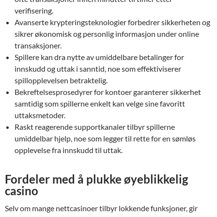
verifisering.
Avanserte krypteringsteknologier forbedrer sikkerheten og
sikrer økonomisk og personlig informasjon under online
transaksjoner.
Spillere kan dra nytte av umiddelbare betalinger for
innskudd og uttak i sanntid, noe som effektiviserer
spillopplevelsen betraktelig.
Bekreftelsesprosedyrer for kontoer garanterer sikkerhet
samtidig som spillerne enkelt kan velge sine favoritt
uttaksmetoder.
Raskt reagerende supportkanaler tilbyr spillerne
umiddelbar hjelp, noe som legger til rette for en sømløs
opplevelse fra innskudd til uttak.
Fordeler med å plukke øyeblikkelig
casino
Selv om mange nettcasinoer tilbyr lokkende funksjoner, gir