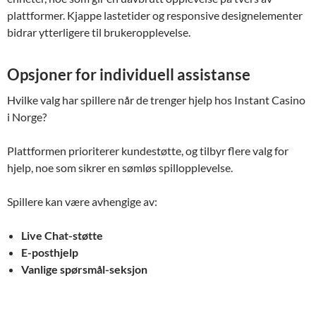
plattformer. Kjappe lastetider og responsive designelementer
bidrar ytterligere til brukeropplevelse.
Opsjoner for individuell assistanse
Hvilke valg har spillere når de trenger hjelp hos Instant Casino
i Norge?
Plattformen prioriterer kundestøtte, og tilbyr flere valg for
hjelp, noe som sikrer en sømløs spillopplevelse.
Spillere kan være avhengige av:
Live Chat-støtte
E-posthjelp
Vanlige spørsmål-seksjon