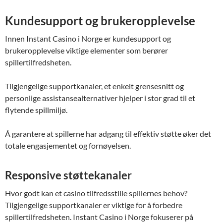
Kundesupport og brukeropplevelse
Innen Instant Casino i Norge er kundesupport og
brukeropplevelse viktige elementer som berører
spillertilfredsheten.
Tilgjengelige supportkanaler, et enkelt grensesnitt og
personlige assistansealternativer hjelper i stor grad til et
flytende spillmiljø.
Å garantere at spillerne har adgang til effektiv støtte øker det
totale engasjementet og fornøyelsen.
Responsive støttekanaler
Hvor godt kan et casino tilfredsstille spillernes behov?
Tilgjengelige supportkanaler er viktige for å forbedre
spillertilfredsheten. Instant Casino i Norge fokuserer på