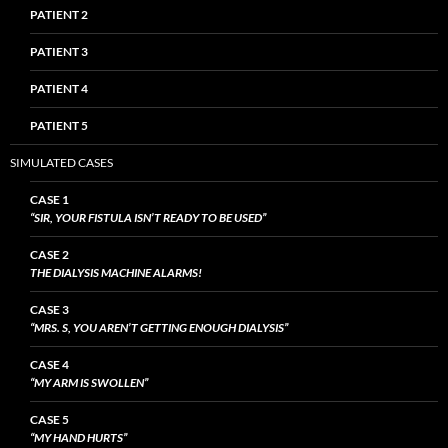
PATIENT 2
PATIENT 3
PATIENT 4
PATIENT 5
SIMULATED CASES
CASE 1
“SIR, YOUR FISTULA ISN’T READY TO BE USED”
CASE 2
THE DIALYSIS MACHINE ALARMS!
CASE 3
“MRS. S, YOU AREN’T GETTING ENOUGH DIALYSIS”
CASE 4
“MY ARM IS SWOLLEN”
CASE 5
“MY HAND HURTS”