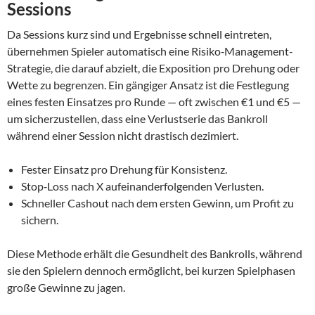
Sessions
Da Sessions kurz sind und Ergebnisse schnell eintreten,
übernehmen Spieler automatisch eine Risiko‑Management-
Strategie, die darauf abzielt, die Exposition pro Drehung oder
Wette zu begrenzen. Ein gängiger Ansatz ist die Festlegung
eines festen Einsatzes pro Runde — oft zwischen €1 und €5 —
um sicherzustellen, dass eine Verlustserie das Bankroll
während einer Session nicht drastisch dezimiert.
Fester Einsatz pro Drehung für Konsistenz.
Stop‑Loss nach X aufeinanderfolgenden Verlusten.
Schneller Cashout nach dem ersten Gewinn, um Profit zu
sichern.
Diese Methode erhält die Gesundheit des Bankrolls, während
sie den Spielern dennoch ermöglicht, bei kurzen Spielphasen
große Gewinne zu jagen.