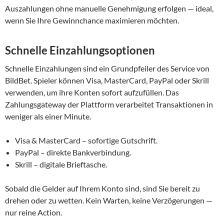
Auszahlungen ohne manuelle Genehmigung erfolgen — ideal,
wenn Sie Ihre Gewinnchance maximieren möchten.
Schnelle Einzahlungsoptionen
Schnelle Einzahlungen sind ein Grundpfeiler des Service von
BildBet. Spieler können Visa, MasterCard, PayPal oder Skrill
verwenden, um ihre Konten sofort aufzufüllen. Das
Zahlungsgateway der Plattform verarbeitet Transaktionen in
weniger als einer Minute.
Visa & MasterCard – sofortige Gutschrift.
PayPal – direkte Bankverbindung.
Skrill – digitale Brieftasche.
Sobald die Gelder auf Ihrem Konto sind, sind Sie bereit zu
drehen oder zu wetten. Kein Warten, keine Verzögerungen —
nur reine Action.