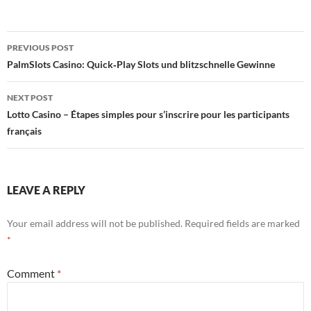
Post
PREVIOUS POST
navigation
PalmSlots Casino: Quick‑Play Slots und blitzschnelle Gewinne
NEXT POST
Lotto Casino – Étapes simples pour s’inscrire pour les participants
français
LEAVE A REPLY
Your email address will not be published.
Required fields are marked
*
Comment
*