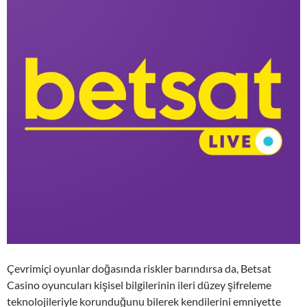
Çevrimiçi oyunlar doğasında riskler barındırsa da, Betsat
Casino oyuncuları kişisel bilgilerinin ileri düzey şifreleme
teknolojileriyle korunduğunu bilerek kendilerini emniyette