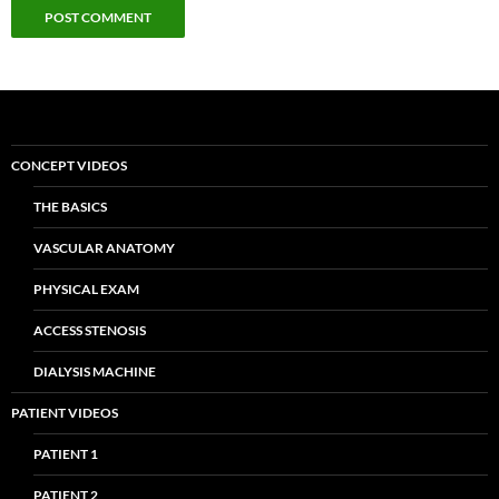
CONCEPT VIDEOS
THE BASICS
VASCULAR ANATOMY
PHYSICAL EXAM
ACCESS STENOSIS
DIALYSIS MACHINE
PATIENT VIDEOS
PATIENT 1
PATIENT 2