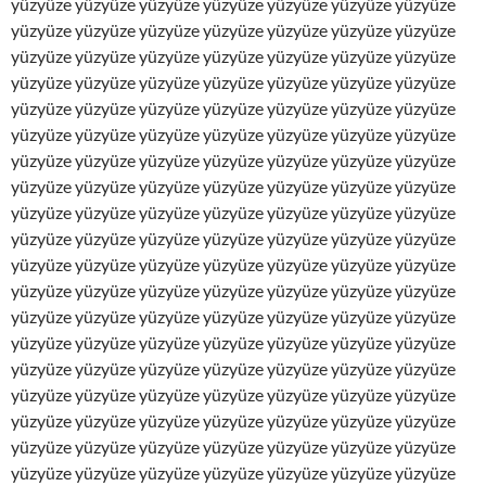
yüzyüze yüzyüze yüzyüze yüzyüze yüzyüze yüzyüze yüzyüze
yüzyüze yüzyüze yüzyüze yüzyüze yüzyüze yüzyüze yüzyüze
yüzyüze yüzyüze yüzyüze yüzyüze yüzyüze yüzyüze yüzyüze
yüzyüze yüzyüze yüzyüze yüzyüze yüzyüze yüzyüze yüzyüze
yüzyüze yüzyüze yüzyüze yüzyüze yüzyüze yüzyüze yüzyüze
yüzyüze yüzyüze yüzyüze yüzyüze yüzyüze yüzyüze yüzyüze
yüzyüze yüzyüze yüzyüze yüzyüze yüzyüze yüzyüze yüzyüze
yüzyüze yüzyüze yüzyüze yüzyüze yüzyüze yüzyüze yüzyüze
yüzyüze yüzyüze yüzyüze yüzyüze yüzyüze yüzyüze yüzyüze
yüzyüze yüzyüze yüzyüze yüzyüze yüzyüze yüzyüze yüzyüze
yüzyüze yüzyüze yüzyüze yüzyüze yüzyüze yüzyüze yüzyüze
yüzyüze yüzyüze yüzyüze yüzyüze yüzyüze yüzyüze yüzyüze
yüzyüze yüzyüze yüzyüze yüzyüze yüzyüze yüzyüze yüzyüze
yüzyüze yüzyüze yüzyüze yüzyüze yüzyüze yüzyüze yüzyüze
yüzyüze yüzyüze yüzyüze yüzyüze yüzyüze yüzyüze yüzyüze
yüzyüze yüzyüze yüzyüze yüzyüze yüzyüze yüzyüze yüzyüze
yüzyüze yüzyüze yüzyüze yüzyüze yüzyüze yüzyüze yüzyüze
yüzyüze yüzyüze yüzyüze yüzyüze yüzyüze yüzyüze yüzyüze
yüzyüze yüzyüze yüzyüze yüzyüze yüzyüze yüzyüze yüzyüze