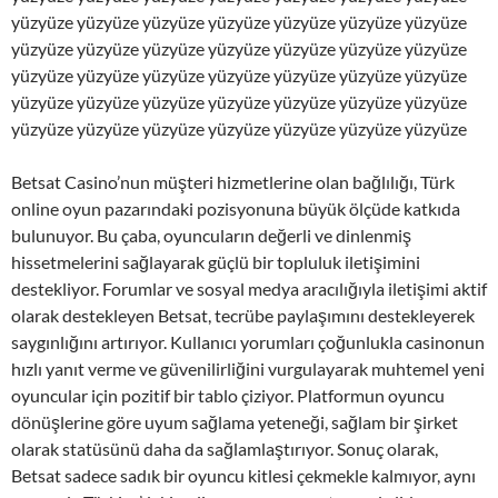
yüzyüze yüzyüze yüzyüze yüzyüze yüzyüze yüzyüze yüzyüze
yüzyüze yüzyüze yüzyüze yüzyüze yüzyüze yüzyüze yüzyüze
yüzyüze yüzyüze yüzyüze yüzyüze yüzyüze yüzyüze yüzyüze
yüzyüze yüzyüze yüzyüze yüzyüze yüzyüze yüzyüze yüzyüze
yüzyüze yüzyüze yüzyüze yüzyüze yüzyüze yüzyüze yüzyüze
Betsat Casino’nun müşteri hizmetlerine olan bağlılığı, Türk
online oyun pazarındaki pozisyonuna büyük ölçüde katkıda
bulunuyor. Bu çaba, oyuncuların değerli ve dinlenmiş
hissetmelerini sağlayarak güçlü bir topluluk iletişimini
destekliyor. Forumlar ve sosyal medya aracılığıyla iletişimi aktif
olarak destekleyen Betsat, tecrübe paylaşımını destekleyerek
saygınlığını artırıyor. Kullanıcı yorumları çoğunlukla casinonun
hızlı yanıt verme ve güvenilirliğini vurgulayarak muhtemel yeni
oyuncular için pozitif bir tablo çiziyor. Platformun oyuncu
dönüşlerine göre uyum sağlama yeteneği, sağlam bir şirket
olarak statüsünü daha da sağlamlaştırıyor. Sonuç olarak,
Betsat sadece sadık bir oyuncu kitlesi çekmekle kalmıyor, aynı