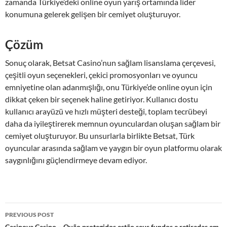
zamanda Türkiye’deki online oyun yarış ortamında lider
konumuna gelerek gelişen bir cemiyet oluşturuyor.
Çözüm
Sonuç olarak, Betsat Casino’nun sağlam lisanslama çerçevesi,
çeşitli oyun seçenekleri, çekici promosyonları ve oyuncu
emniyetine olan adanmışlığı, onu Türkiye’de online oyun için
dikkat çeken bir seçenek haline getiriyor. Kullanıcı dostu
kullanıcı arayüzü ve hızlı müşteri desteği, toplam tecrübeyi
daha da iyileştirerek memnun oyunculardan oluşan sağlam bir
cemiyet oluşturuyor. Bu unsurlarla birlikte Betsat, Türk
oyuncular arasında sağlam ve yaygın bir oyun platformu olarak
saygınlığını güçlendirmeye devam ediyor.
Post
PREVIOUS POST
Casinova Casino – Quão protegidos estão seus fundos e retiradas em