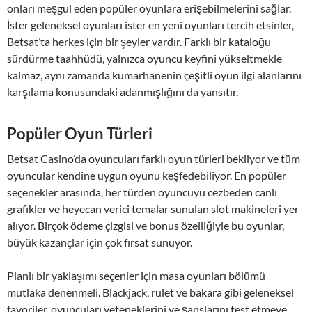
onları meşgul eden popüler oyunlara erişebilmelerini sağlar.
İster geleneksel oyunları ister en yeni oyunları tercih etsinler,
Betsat’ta herkes için bir şeyler vardır. Farklı bir kataloğu
sürdürme taahhüdü, yalnızca oyuncu keyfini yükseltmekle
kalmaz, aynı zamanda kumarhanenin çeşitli oyun ilgi alanlarını
karşılama konusundaki adanmışlığını da yansıtır.
Popüler Oyun Türleri
Betsat Casino’da oyuncuları farklı oyun türleri bekliyor ve tüm
oyuncular kendine uygun oyunu keşfedebiliyor. En popüler
seçenekler arasında, her türden oyuncuyu cezbeden canlı
grafikler ve heyecan verici temalar sunulan slot makineleri yer
alıyor. Birçok ödeme çizgisi ve bonus özelliğiyle bu oyunlar,
büyük kazançlar için çok fırsat sunuyor.
Planlı bir yaklaşımı seçenler için masa oyunları bölümü
mutlaka denenmeli. Blackjack, rulet ve bakara gibi geleneksel
favoriler, oyuncuları yeteneklerini ve şanslarını test etmeye