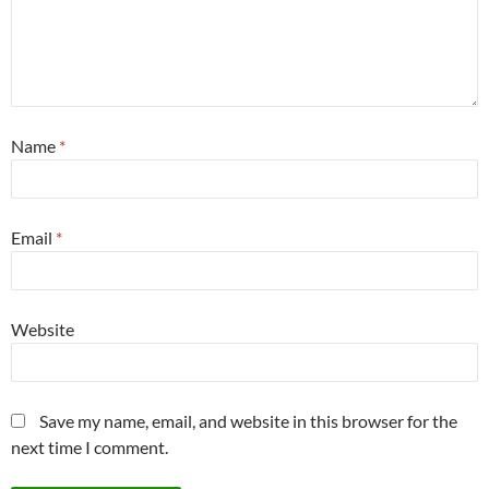
Name
*
Email
*
Website
Save my name, email, and website in this browser for the
next time I comment.