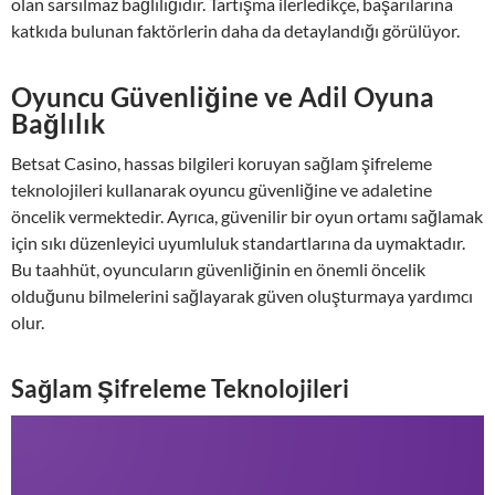
olan sarsılmaz bağlılığıdır. Tartışma ilerledikçe, başarılarına
katkıda bulunan faktörlerin daha da detaylandığı görülüyor.
Oyuncu Güvenliğine ve Adil Oyuna
Bağlılık
Betsat Casino, hassas bilgileri koruyan sağlam şifreleme
teknolojileri kullanarak oyuncu güvenliğine ve adaletine
öncelik vermektedir. Ayrıca, güvenilir bir oyun ortamı sağlamak
için sıkı düzenleyici uyumluluk standartlarına da uymaktadır.
Bu taahhüt, oyuncuların güvenliğinin en önemli öncelik
olduğunu bilmelerini sağlayarak güven oluşturmaya yardımcı
olur.
Sağlam Şifreleme Teknolojileri