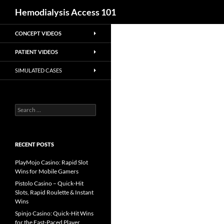
Search
Hemodialysis Access 101
Skip
CONCEPT VIDEOS
to
content
PATIENT VIDEOS
SIMULATED CASES
Search
for:
RECENT POSTS
PlayMojo Casino: Rapid Slot
Wins for Mobile Gamers
Pistolo Casino – Quick‑Hit
Slots, Rapid Roulette & Instant
Wins
Spinjo Casino: Quick‑Hit Wins
for the Fast‑Paced Player