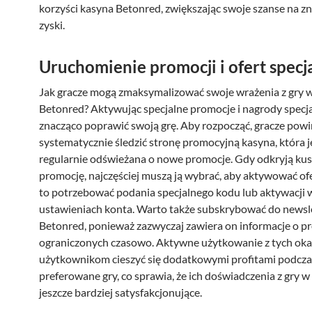
korzyści kasyna Betonred, zwiększając swoje szanse na z
zyski.
Uruchomienie promocji i ofert specj
Jak gracze mogą zmaksymalizować swoje wrażenia z gry w
Betonred? Aktywując specjalne promocje i nagrody specj
znacząco poprawić swoją grę. Aby rozpocząć, gracze powi
systematycznie śledzić stronę promocyjną kasyna, która j
regularnie odświeżana o nowe promocje. Gdy odkryją ku
promocję, najczęściej muszą ją wybrać, aby aktywować of
to potrzebować podania specjalnego kodu lub aktywacji 
ustawieniach konta. Warto także subskrybować do newsl
Betonred, ponieważ zazwyczaj zawiera on informacje o p
ograniczonych czasowo. Aktywne użytkowanie z tych oka
użytkownikom cieszyć się dodatkowymi profitami podcza
preferowane gry, co sprawia, że ich doświadczenia z gry w
jeszcze bardziej satysfakcjonujące.