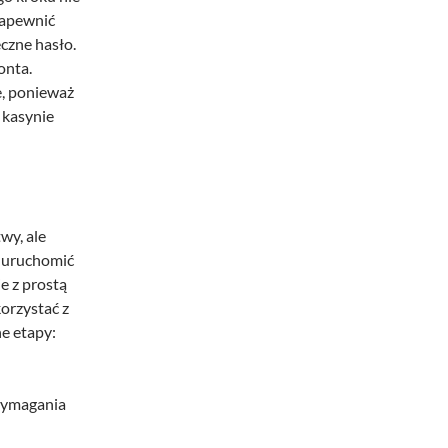
 zapewnić
czne hasło.
onta.
e, ponieważ
 kasynie
wy, ale
y uruchomić
e z prostą
orzystać z
e etapy:
 wymagania