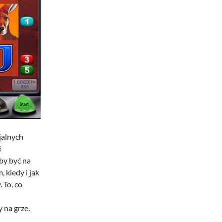
jalnych
i
aby być na
 kiedy i jak
 To, co
 na grze.