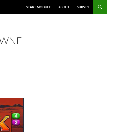
START MODULE
ABOUT
SURVEY
YWNE