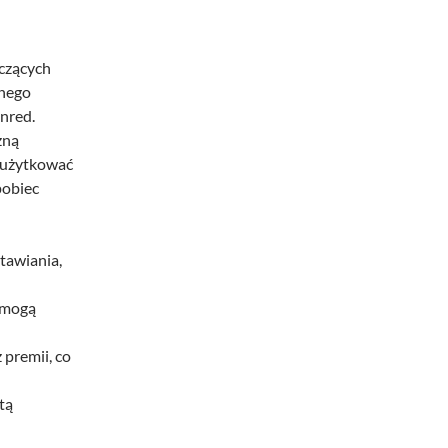
yczących
łnego
nred.
zną
i użytkować
pobiec
tawiania,
 mogą
 premii, co
tą