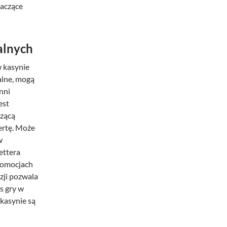
naczące
alnych
 kasynie
alne, mogą
nni
est
szącą
ertę. Może
w
ettera
romocjach
zji pozwala
s gry w
 kasynie są