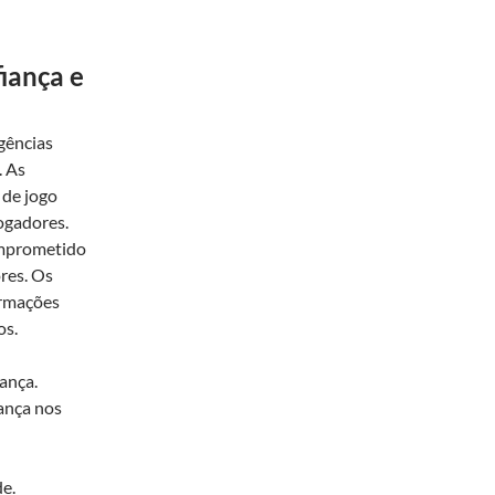
iança e
gências
. As
 de jogo
ogadores.
comprometido
res. Os
ormações
os.
ança.
ança nos
e.