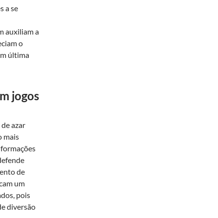
s a se
m auxiliam a
eciam o
em última
em jogos
 de azar
o mais
informações
 defende
ento de
uscam um
dos, pois
de diversão