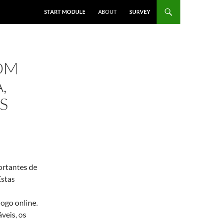
START MODULE
ABOUT
SURVEY
OM
,
S
ortantes de
Estas
ogo online.
veis, os