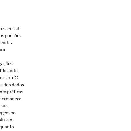
 essencial
 os padrões
tende a
 um
igações
tificando
e clara. O
de dos dados
com práticas
t permanece
 sua
magem no
situa o
 quanto