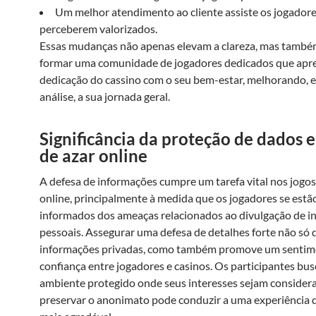
Um melhor atendimento ao cliente assiste os jogadore
perceberem valorizados.
Essas mudanças não apenas elevam a clareza, mas també
formar uma comunidade de jogadores dedicados que apr
dedicação do cassino com o seu bem-estar, melhorando, 
análise, a sua jornada geral.
Significância da proteção de dados 
de azar online
A defesa de informações cumpre um tarefa vital nos jogos
online, principalmente à medida que os jogadores se estã
informados dos ameaças relacionados ao divulgação de 
pessoais. Assegurar uma defesa de detalhes forte não só
informações privadas, como também promove um sentim
confiança entre jogadores e casinos. Os participantes b
ambiente protegido onde seus interesses sejam considera
preservar o anonimato pode conduzir a uma experiência 