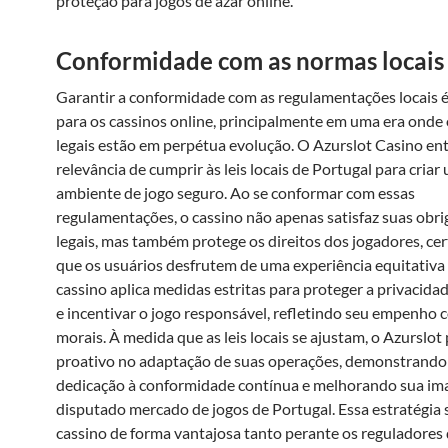
proteção para jogos de azar online.
Conformidade com as normas locais
Garantir a conformidade com as regulamentações locais é
para os cassinos online, principalmente em uma era onde
legais estão em perpétua evolução. O Azurslot Casino en
relevância de cumprir às leis locais de Portugal para criar
ambiente de jogo seguro. Ao se conformar com essas
regulamentações, o cassino não apenas satisfaz suas obr
legais, mas também protege os direitos dos jogadores, cer
que os usuários desfrutem de uma experiência equitativa 
cassino aplica medidas estritas para proteger a privacida
e incentivar o jogo responsável, refletindo seu empenho 
morais. À medida que as leis locais se ajustam, o Azurslo
proativo no adaptação de suas operações, demonstrando
dedicação à conformidade contínua e melhorando sua i
disputado mercado de jogos de Portugal. Essa estratégia 
cassino de forma vantajosa tanto perante os reguladores