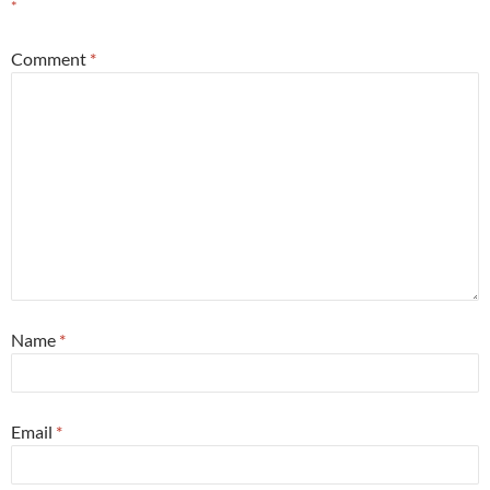
*
Comment
*
Name
*
Email
*