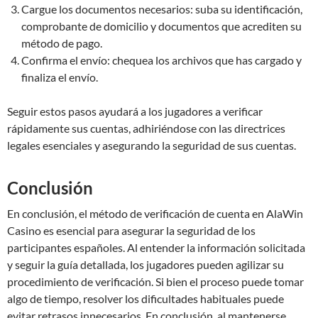
Cargue los documentos necesarios: suba su identificación,
comprobante de domicilio y documentos que acrediten su
método de pago.
Confirma el envío: chequea los archivos que has cargado y
finaliza el envío.
Seguir estos pasos ayudará a los jugadores a verificar
rápidamente sus cuentas, adhiriéndose con las directrices
legales esenciales y asegurando la seguridad de sus cuentas.
Conclusión
En conclusión, el método de verificación de cuenta en AlaWin
Casino es esencial para asegurar la seguridad de los
participantes españoles. Al entender la información solicitada
y seguir la guía detallada, los jugadores pueden agilizar su
procedimiento de verificación. Si bien el proceso puede tomar
algo de tiempo, resolver los dificultades habituales puede
evitar retrasos innecesarios. En conclusión, al mantenerse