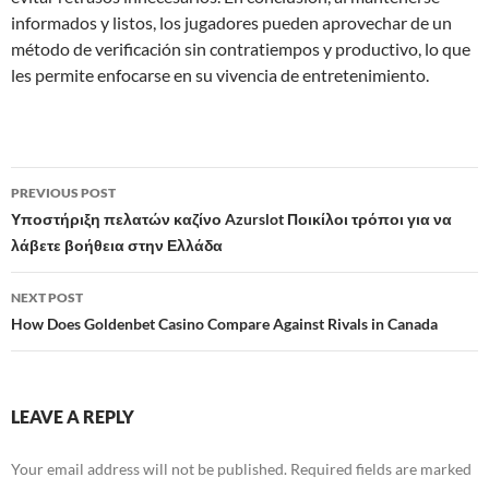
informados y listos, los jugadores pueden aprovechar de un
método de verificación sin contratiempos y productivo, lo que
les permite enfocarse en su vivencia de entretenimiento.
Post
PREVIOUS POST
navigation
Υποστήριξη πελατών καζίνο Azurslot Ποικίλοι τρόποι για να
λάβετε βοήθεια στην Ελλάδα
NEXT POST
How Does Goldenbet Casino Compare Against Rivals in Canada
LEAVE A REPLY
Your email address will not be published.
Required fields are marked