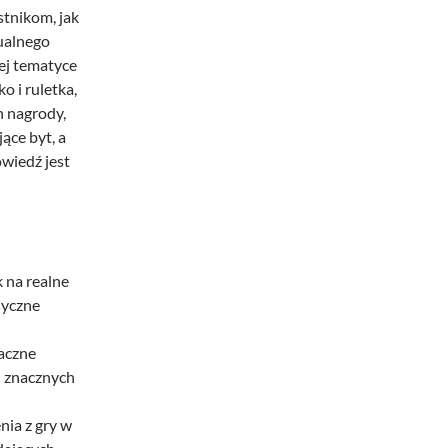
tnikom, jak
ualnego
ej tematyce
o i ruletka,
h nagrody,
ące byt, a
owiedź jest
 na realne
syczne
aczne
h znacznych
nia z gry w