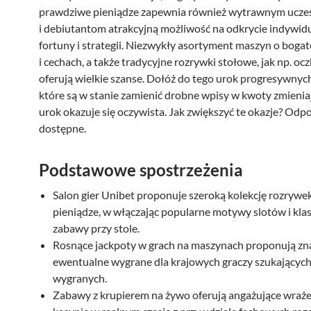
prawdziwe pieniądze zapewnia również wytrawnym uczes
i debiutantom atrakcyjną możliwość na odkrycie indywid
fortuny i strategii. Niezwykły asortyment maszyn o bogat
i cechach, a także tradycyjne rozrywki stołowe, jak np. oczk
oferują wielkie szanse. Dołóż do tego urok progresywnyc
które są w stanie zamienić drobne wpisy w kwoty zmieniaj
urok okazuje się oczywista. Jak zwiększyć te okazje? Odp
dostępne.
Podstawowe spostrzeżenia
Salon gier Unibet proponuje szeroką kolekcję rozrywek
pieniądze, w włączając popularne motywy slotów i kla
zabawy przy stole.
Rosnące jackpoty w grach na maszynach proponują zn
ewentualne wygrane dla krajowych graczy szukającyc
wygranych.
Zabawy z krupierem na żywo oferują angażujące wraże