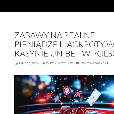
ZABAWY NA REALNE
PIENIĄDZE I JACKPOTY 
KASYNIE UNIBET W POLS
JUNE 26, 2026
SYSTEM ACCOUNT
LEAVE A COMMENT