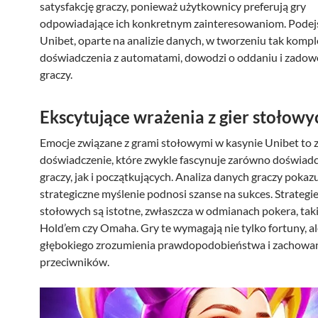
satysfakcję graczy, ponieważ użytkownicy preferują gry
odpowiadające ich konkretnym zainteresowaniom. Podej
Unibet, oparte na analizie danych, w tworzeniu tak kom
doświadczenia z automatami, dowodzi o oddaniu i zadow
graczy.
Ekscytujące wrażenia z gier stołowy
Emocje związane z grami stołowymi w kasynie Unibet to 
doświadczenie, które zwykle fascynuje zarówno doświad
graczy, jak i początkujących. Analiza danych graczy pokazu
strategiczne myślenie podnosi szanse na sukces. Strategie
stołowych są istotne, zwłaszcza w odmianach pokera, taki
Hold’em czy Omaha. Gry te wymagają nie tylko fortuny, al
głębokiego zrozumienia prawdopodobieństwa i zachowa
przeciwników.