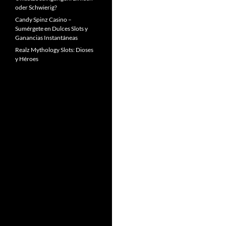
oder Schwierig?
Candy Spinz Casino –
Sumérgete en Dulces Slots y
Ganancias Instantáneas
Realz Mythology Slots: Dioses
y Héroes