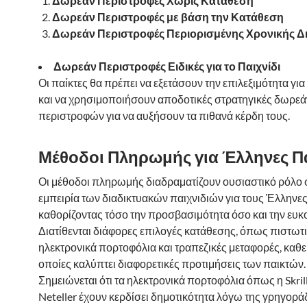
Δωρεάν Περιστροφές Χωρίς Κατάθεση
Δωρεάν Περιστροφές με βάση την Κατάθεση
Δωρεάν Περιστροφές Περιορισμένης Χρονικής Δ
Δωρεάν Περιστροφές Ειδικές για το Παιχνίδι
Οι παίκτες θα πρέπει να εξετάσουν την επιλεξιμότητα γι
και να χρησιμοποιήσουν αποδοτικές στρατηγικές δωρεά
περιστροφών για να αυξήσουν τα πιθανά κέρδη τους.
Μέθοδοι Πληρωμής για Έλληνες Π
Οι μέθοδοι πληρωμής διαδραματίζουν ουσιαστικό ρόλο 
εμπειρία των διαδικτυακών παιχνιδιών για τους Έλληνες
καθορίζοντας τόσο την προσβασιμότητα όσο και την ευκο
Διατίθενται διάφορες επιλογές κατάθεσης, όπως πιστωτι
ηλεκτρονικά πορτοφόλια και τραπεζικές μεταφορές, καθε
οποίες καλύπτει διαφορετικές προτιμήσεις των παικτών.
Σημειώνεται ότι τα ηλεκτρονικά πορτοφόλια όπως η Skrill
Neteller έχουν κερδίσει δημοτικότητα λόγω της γρηγοράδ