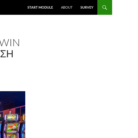
START MODULE
ABOUT
SURVEY
WIN
ΗΣΗ