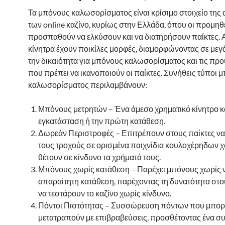
Τα μπόνους καλωσορίσματος είναι κρίσιμο στοιχείο της
των online καζίνο, κυρίως στην Ελλάδα, όπου οι προμηθ
προσπαθούν να ελκύσουν και να διατηρήσουν παίκτες. 
κίνητρα έχουν ποικίλες μορφές, διαμορφώνοντας σε με
την δικαιότητα για μπόνους καλωσορίσματος και τις πρ
που πρέπει να ικανοποιούν οι παίκτες. Συνήθεις τύποι 
καλωσορίσματος περιλαμβάνουν:
Μπόνους μετρητών – Ένα άμεσο χρηματικό κίνητρο κ
εγκατάσταση ή την πρώτη κατάθεση.
Δωρεάν Περιστροφές – Επιτρέπουν στους παίκτες να
τους τροχούς σε ορισμένα παιχνίδια κουλοχέρηδων χ
θέτουν σε κίνδυνο τα χρήματά τους.
Μπόνους χωρίς κατάθεση – Παρέχει μπόνους χωρίς ν
απαραίτητη κατάθεση, παρέχοντας τη δυνατότητα στο
να τεστάρουν το καζίνο χωρίς κίνδυνο.
Πόντοι Πιστότητας – Συσσώρευση πόντων που μπορ
μετατραπούν με επιβραβεύσεις, προσθέτοντας ένα σ