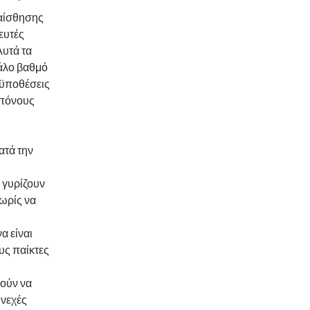
 αίσθησης
ευτές
Αυτά τα
γάλο βαθμό
οϋποθέσεις
μπόνους
ατά την
 γυρίζουν
ωρίς να
α είναι
υς παίκτες
ούν να
υνεχές