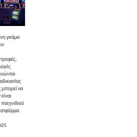
ένη γκάμα
ων
στροφές,
λογές
γυώνται
ιαδικασίας
ς μπορεί να
είναι
 παιχνιδιού
λατφόρμα.