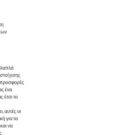
τη
 των
λλαπλά
ιστοίχισης
ι προσφορές
ας ένα
ς έτσι το
, αυτές οι
ή για τα
και να
ς