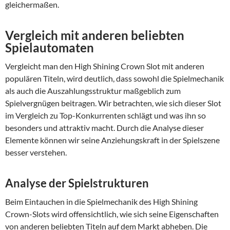
gleichermaßen.
Vergleich mit anderen beliebten
Spielautomaten
Vergleicht man den High Shining Crown Slot mit anderen
populären Titeln, wird deutlich, dass sowohl die Spielmechanik
als auch die Auszahlungsstruktur maßgeblich zum
Spielvergnügen beitragen. Wir betrachten, wie sich dieser Slot
im Vergleich zu Top-Konkurrenten schlägt und was ihn so
besonders und attraktiv macht. Durch die Analyse dieser
Elemente können wir seine Anziehungskraft in der Spielszene
besser verstehen.
Analyse der Spielstrukturen
Beim Eintauchen in die Spielmechanik des High Shining
Crown-Slots wird offensichtlich, wie sich seine Eigenschaften
von anderen beliebten Titeln auf dem Markt abheben. Die