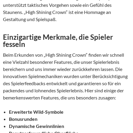
unterstützt taktisches Vorgehen sowie ein Gefühl des
Staunens. „High Shining Crown“ ist eine Hommage an
Gestaltung und Spielspaß.
Einzigartige Merkmale, die Spieler
fesseln
Beim Erkunden von „High Shining Crown“ finden wir schnell
eine Vielzahl besonderer Features, die unser Spielerlebnis
bereichern und uns immer wieder zurückkehren lassen. Die
innovativen Spielmechaniken wurden unter Berücksichtigung
des Spielerfeedbacks entwickelt und garantieren so für ein
packendes und lohnendes Spielerlebnis. Hier sind einige der
bemerkenswerten Features, die uns besonders zusagen:
Erweiterte Wild-Symbole
Bonusrunden
Dynamische Gewinnlinien