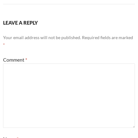
LEAVE A REPLY
Your email address will not be published.
Required fields are marked
*
Comment
*