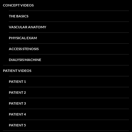
CONCEPT VIDEOS
THE BASICS
VASCULAR ANATOMY
PHYSICAL EXAM
ACCESS STENOSIS
DIALYSIS MACHINE
PATIENT VIDEOS
PATIENT 1
PATIENT 2
PATIENT 3
PATIENT 4
PATIENT 5