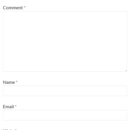
Comment
*
Name
*
Email
*