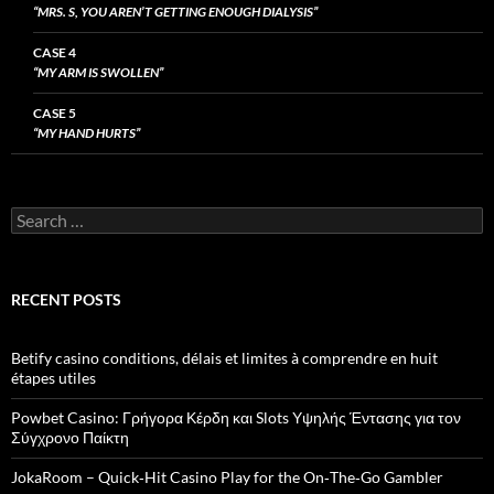
“MRS. S, YOU AREN’T GETTING ENOUGH DIALYSIS”
CASE 4
“MY ARM IS SWOLLEN”
CASE 5
“MY HAND HURTS”
Search
for:
RECENT POSTS
Betify casino conditions, délais et limites à comprendre en huit
étapes utiles
Powbet Casino: Γρήγορα Κέρδη και Slots Υψηλής Έντασης για τον
Σύγχρονο Παίκτη
JokaRoom – Quick‑Hit Casino Play for the On‑The‑Go Gambler