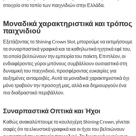
στοιχείο στο τοπίο των παιχνιδιών στην Ελλάδα.
Μοναδικά χαρακτηριστικά και τρόπος
παιχνιδιού
Εξετάζοντας το Shining Crown Slot, μπορούμε να εκτιμήσουμε
τα συναρπαστικά γραφικά και τα καθηλωτικά ηχητικά εφέ του,
τα οποία βελτιώνουν την εμπειρία του παίκτη. Επιπλέον, οι
ενδιαφέροντες γύροι μπόνους συμβάλλουν ουσιαστικά στη
δυναμική του παιχνιδιού, προσφέροντας ευκαιρίες για
αυξημένες ανταμοιβές. Αυτά τα μοναδικά χαρακτηριστικά όχι
μόνο τραβούν την προσοχή μας, αλλά και δημιουργούν ένα
πιο διαδραστικό περιβάλλον.
Συναρπαστικά Οπτικά και Ήχοι
Καθώς ανακαλύπτουμε το κουλοχέρη Shining Crown, γίνεται
σαφές ότι τα ελκυστικά γραφικά και οι ήχοι του βελτιώνουν