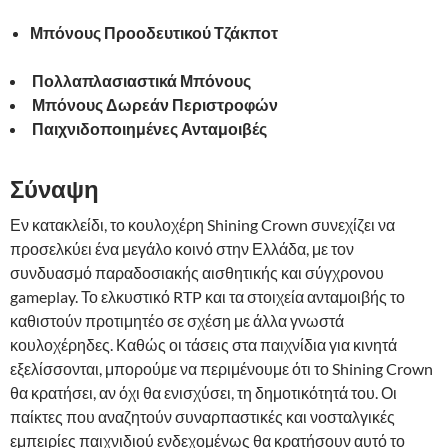
Μπόνους Προοδευτικού Τζάκποτ
Πολλαπλασιαστικά Μπόνους
Μπόνους Δωρεάν Περιστροφών
Παιχνιδοποιημένες Ανταμοιβές
Σύναψη
Εν κατακλείδι, το κουλοχέρη Shining Crown συνεχίζει να
προσελκύει ένα μεγάλο κοινό στην Ελλάδα, με τον
συνδυασμό παραδοσιακής αισθητικής και σύγχρονου
gameplay. Το ελκυστικό RTP και τα στοιχεία ανταμοιβής το
καθιστούν προτιμητέο σε σχέση με άλλα γνωστά
κουλοχέρηδες. Καθώς οι τάσεις στα παιχνίδια για κινητά
εξελίσσονται, μπορούμε να περιμένουμε ότι το Shining Crown
θα κρατήσει, αν όχι θα ενισχύσει, τη δημοτικότητά του. Οι
παίκτες που αναζητούν συναρπαστικές και νοσταλγικές
εμπειρίες παιχνιδιού ενδεχομένως θα κρατήσουν αυτό το