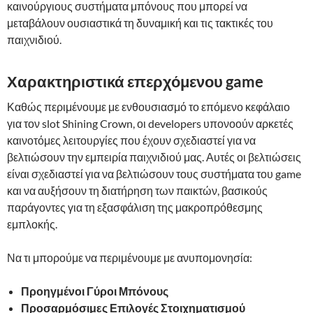
καινούργιους συστήματα μπόνους που μπορεί να
μεταβάλουν ουσιαστικά τη δυναμική και τις τακτικές του
παιχνιδιού.
Χαρακτηριστικά επερχόμενου game
Καθώς περιμένουμε με ενθουσιασμό το επόμενο κεφάλαιο
για τον slot Shining Crown, οι developers υπονοούν αρκετές
καινοτόμες λειτουργίες που έχουν σχεδιαστεί για να
βελτιώσουν την εμπειρία παιχνιδιού μας. Αυτές οι βελτιώσεις
είναι σχεδιαστεί για να βελτιώσουν τους συστήματα του game
και να αυξήσουν τη διατήρηση των παικτών, βασικούς
παράγοντες για τη εξασφάλιση της μακροπρόθεσμης
εμπλοκής.
Να τι μπορούμε να περιμένουμε με ανυπομονησία:
Προηγμένοι Γύροι Μπόνους
Προσαρμόσιμες Επιλογές Στοιχηματισμού