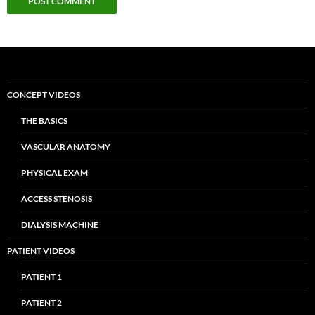
CONCEPT VIDEOS
THE BASICS
VASCULAR ANATOMY
PHYSICAL EXAM
ACCESS STENOSIS
DIALYSIS MACHINE
PATIENT VIDEOS
PATIENT 1
PATIENT 2