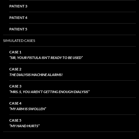
PATIENT 3
PATIENT 4
PATIENT 5
SIMULATED CASES
CASE 1
“SIR, YOUR FISTULA ISN’T READY TO BE USED”
CASE 2
THE DIALYSIS MACHINE ALARMS!
CASE 3
“MRS. S, YOU AREN’T GETTING ENOUGH DIALYSIS”
CASE 4
“MY ARM IS SWOLLEN”
CASE 5
“MY HAND HURTS”