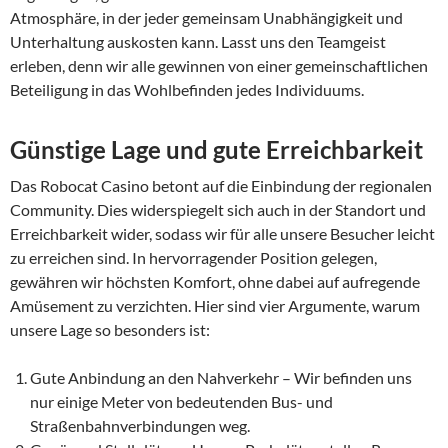
Atmosphäre, in der jeder gemeinsam Unabhängigkeit und
Unterhaltung auskosten kann. Lasst uns den Teamgeist
erleben, denn wir alle gewinnen von einer gemeinschaftlichen
Beteiligung in das Wohlbefinden jedes Individuums.
Günstige Lage und gute Erreichbarkeit
Das Robocat Casino betont auf die Einbindung der regionalen
Community. Dies widerspiegelt sich auch in der Standort und
Erreichbarkeit wider, sodass wir für alle unsere Besucher leicht
zu erreichen sind. In hervorragender Position gelegen,
gewähren wir höchsten Komfort, ohne dabei auf aufregende
Amüsement zu verzichten. Hier sind vier Argumente, warum
unsere Lage so besonders ist:
Gute Anbindung an den Nahverkehr – Wir befinden uns
nur einige Meter von bedeutenden Bus- und
Straßenbahnverbindungen weg.