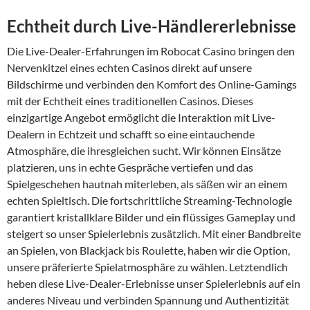
Echtheit durch Live-Händlererlebnisse
Die Live-Dealer-Erfahrungen im Robocat Casino bringen den
Nervenkitzel eines echten Casinos direkt auf unsere
Bildschirme und verbinden den Komfort des Online-Gamings
mit der Echtheit eines traditionellen Casinos. Dieses
einzigartige Angebot ermöglicht die Interaktion mit Live-
Dealern in Echtzeit und schafft so eine eintauchende
Atmosphäre, die ihresgleichen sucht. Wir können Einsätze
platzieren, uns in echte Gespräche vertiefen und das
Spielgeschehen hautnah miterleben, als säßen wir an einem
echten Spieltisch. Die fortschrittliche Streaming-Technologie
garantiert kristallklare Bilder und ein flüssiges Gameplay und
steigert so unser Spielerlebnis zusätzlich. Mit einer Bandbreite
an Spielen, von Blackjack bis Roulette, haben wir die Option,
unsere präferierte Spielatmosphäre zu wählen. Letztendlich
heben diese Live-Dealer-Erlebnisse unser Spielerlebnis auf ein
anderes Niveau und verbinden Spannung und Authentizität