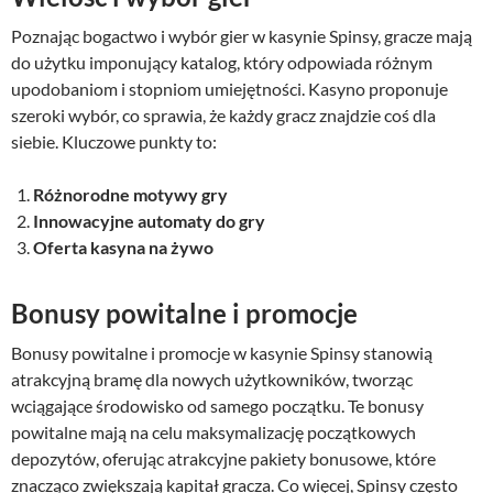
Poznając bogactwo i wybór gier w kasynie Spinsy, gracze mają
do użytku imponujący katalog, który odpowiada różnym
upodobaniom i stopniom umiejętności. Kasyno proponuje
szeroki wybór, co sprawia, że każdy gracz znajdzie coś dla
siebie. Kluczowe punkty to:
Różnorodne motywy gry
Innowacyjne automaty do gry
Oferta kasyna na żywo
Bonusy powitalne i promocje
Bonusy powitalne i promocje w kasynie Spinsy stanowią
atrakcyjną bramę dla nowych użytkowników, tworząc
wciągające środowisko od samego początku. Te bonusy
powitalne mają na celu maksymalizację początkowych
depozytów, oferując atrakcyjne pakiety bonusowe, które
znacząco zwiększają kapitał gracza. Co więcej, Spinsy często