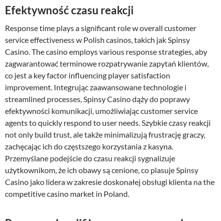
Efektywność czasu reakcji
Response time plays a significant role w overall customer
service effectiveness w Polish casinos, takich jak Spinsy
Casino. The casino employs various response strategies, aby
zagwarantować terminowe rozpatrywanie zapytań klientów,
co jest a key factor influencing player satisfaction
improvement. Integrując zaawansowane technologie i
streamlined processes, Spinsy Casino dąży do poprawy
efektywności komunikacji, umożliwiając customer service
agents to quickly respond to user needs. Szybkie czasy reakcji
not only build trust, ale także minimalizują frustrację graczy,
zachęcając ich do częstszego korzystania z kasyna.
Przemyślane podejście do czasu reakcji sygnalizuje
użytkownikom, że ich obawy są cenione, co plasuje Spinsy
Casino jako lidera w zakresie doskonałej obsługi klienta na the
competitive casino market in Poland.