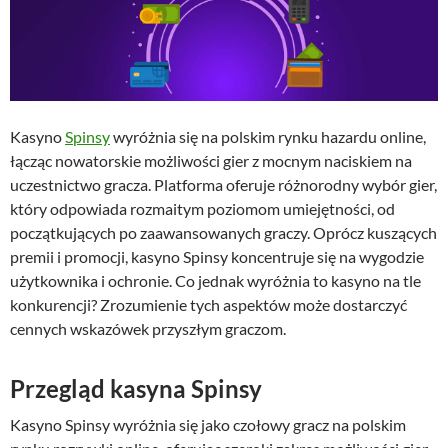
Kasyno
Spinsy
wyróżnia się na polskim rynku hazardu online,
łącząc nowatorskie możliwości gier z mocnym naciskiem na
uczestnictwo gracza. Platforma oferuje różnorodny wybór gier,
który odpowiada rozmaitym poziomom umiejętności, od
początkujących po zaawansowanych graczy. Oprócz kuszących
premii i promocji, kasyno Spinsy koncentruje się na wygodzie
użytkownika i ochronie. Co jednak wyróżnia to kasyno na tle
konkurencji? Zrozumienie tych aspektów może dostarczyć
cennych wskazówek przyszłym graczom.
Przegląd kasyna Spinsy
Kasyno Spinsy wyróżnia się jako czołowy gracz na polskim