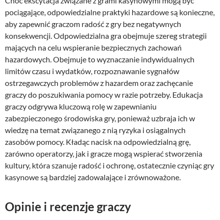
Choć ekscytacja związane z grami kasynowymi mogą być
pociągające, odpowiedzialne praktyki hazardowe są konieczne,
aby zapewnić graczom radość z gry bez negatywnych
konsekwencji. Odpowiedzialna gra obejmuje szereg strategii
mających na celu wspieranie bezpiecznych zachowań
hazardowych. Obejmuje to wyznaczanie indywidualnych
limitów czasu i wydatków, rozpoznawanie sygnałów
ostrzegawczych problemów z hazardem oraz zachęcanie
graczy do poszukiwania pomocy w razie potrzeby. Edukacja
graczy odgrywa kluczową rolę w zapewnianiu
zabezpieczonego środowiska gry, ponieważ uzbraja ich w
wiedzę na temat związanego z nią ryzyka i osiągalnych
zasobów pomocy. Kładąc nacisk na odpowiedzialną grę,
zarówno operatorzy, jak i gracze mogą wspierać stworzenia
kultury, która szanuje radość i ochronę, ostatecznie czyniąc gry
kasynowe są bardziej zadowalające i zrównoważone.
Opinie i recenzje graczy