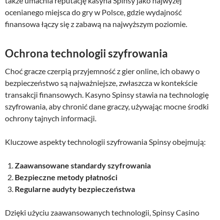
także umacnia reputację kasyna Spinsy jako najwyżej
ocenianego miejsca do gry w Polsce, gdzie wydajność
finansowa łączy się z zabawą na najwyższym poziomie.
Ochrona technologii szyfrowania
Choć gracze czerpią przyjemność z gier online, ich obawy o
bezpieczeństwo są najważniejsze, zwłaszcza w kontekście
transakcji finansowych. Kasyno Spinsy stawia na technologię
szyfrowania, aby chronić dane graczy, używając mocne środki
ochrony tajnych informacji.
Kluczowe aspekty technologii szyfrowania Spinsy obejmują:
Zaawansowane standardy szyfrowania
Bezpieczne metody płatności
Regularne audyty bezpieczeństwa
Dzięki użyciu zaawansowanych technologii, Spinsy Casino