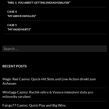
“MRS. S, YOU AREN’T GETTING ENOUGH DIALYSIS”
CASE 4
“MY ARM IS SWOLLEN”
CASE 5
“MY HAND HURTS”
Search
for:
RECENT POSTS
Magic Red Casino: Quick‑Hit Slots und Live-Action direkt zum
Anfassen
WinGaga Casino: Rychlé výhry & Vysoce intenzivní sloty pro
milovníky vzrušení
Fairgo77 Casino: Quick Play and Big Wins