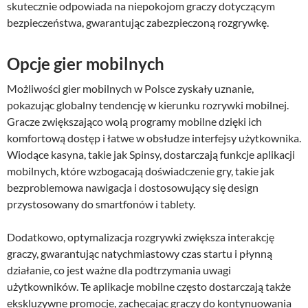
skutecznie odpowiada na niepokojom graczy dotyczącym
bezpieczeństwa, gwarantując zabezpieczoną rozgrywkę.
Opcje gier mobilnych
Możliwości gier mobilnych w Polsce zyskały uznanie,
pokazując globalny tendencję w kierunku rozrywki mobilnej.
Gracze zwiększająco wolą programy mobilne dzięki ich
komfortową dostęp i łatwe w obsłudze interfejsy użytkownika.
Wiodące kasyna, takie jak Spinsy, dostarczają funkcje aplikacji
mobilnych, które wzbogacają doświadczenie gry, takie jak
bezproblemowa nawigacja i dostosowujący się design
przystosowany do smartfonów i tablety.
Dodatkowo, optymalizacja rozgrywki zwiększa interakcję
graczy, gwarantując natychmiastowy czas startu i płynną
działanie, co jest ważne dla podtrzymania uwagi
użytkowników. Te aplikacje mobilne często dostarczają także
ekskluzywne promocje, zachęcając graczy do kontynuowania