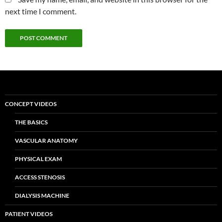
next time I comment.
CONCEPT VIDEOS
THE BASICS
VASCULAR ANATOMY
PHYSICAL EXAM
ACCESS STENOSIS
DIALYSIS MACHINE
PATIENT VIDEOS