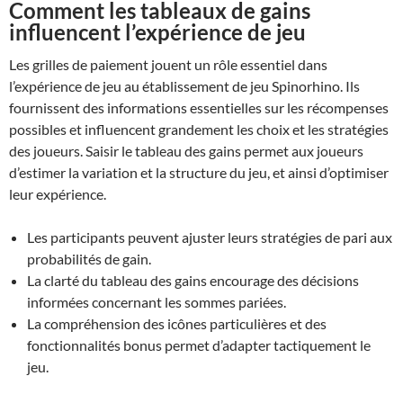
Comment les tableaux de gains
influencent l’expérience de jeu
Les grilles de paiement jouent un rôle essentiel dans
l’expérience de jeu au établissement de jeu Spinorhino. Ils
fournissent des informations essentielles sur les récompenses
possibles et influencent grandement les choix et les stratégies
des joueurs. Saisir le tableau des gains permet aux joueurs
d’estimer la variation et la structure du jeu, et ainsi d’optimiser
leur expérience.
Les participants peuvent ajuster leurs stratégies de pari aux
probabilités de gain.
La clarté du tableau des gains encourage des décisions
informées concernant les sommes pariées.
La compréhension des icônes particulières et des
fonctionnalités bonus permet d’adapter tactiquement le
jeu.