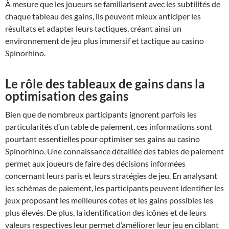
À mesure que les joueurs se familiarisent avec les subtilités de
chaque tableau des gains, ils peuvent mieux anticiper les
résultats et adapter leurs tactiques, créant ainsi un
environnement de jeu plus immersif et tactique au casino
Spinorhino.
Le rôle des tableaux de gains dans la
optimisation des gains
Bien que de nombreux participants ignorent parfois les
particularités d’un table de paiement, ces informations sont
pourtant essentielles pour optimiser ses gains au casino
Spinorhino. Une connaissance détaillée des tables de paiement
permet aux joueurs de faire des décisions informées
concernant leurs paris et leurs stratégies de jeu. En analysant
les schémas de paiement, les participants peuvent identifier les
jeux proposant les meilleures cotes et les gains possibles les
plus élevés. De plus, la identification des icônes et de leurs
valeurs respectives leur permet d’améliorer leur jeu en ciblant