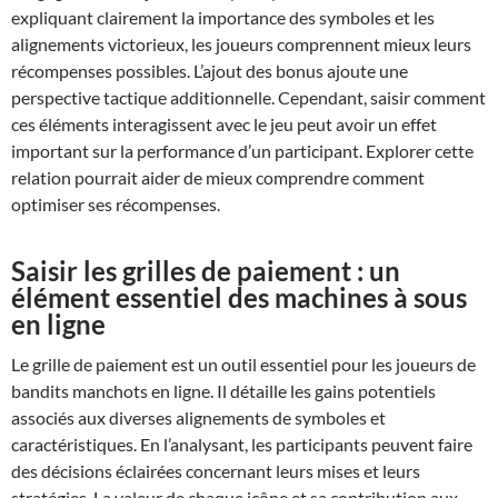
expliquant clairement la importance des symboles et les
alignements victorieux, les joueurs comprennent mieux leurs
récompenses possibles. L’ajout des bonus ajoute une
perspective tactique additionnelle. Cependant, saisir comment
ces éléments interagissent avec le jeu peut avoir un effet
important sur la performance d’un participant. Explorer cette
relation pourrait aider de mieux comprendre comment
optimiser ses récompenses.
Saisir les grilles de paiement : un
élément essentiel des machines à sous
en ligne
Le grille de paiement est un outil essentiel pour les joueurs de
bandits manchots en ligne. Il détaille les gains potentiels
associés aux diverses alignements de symboles et
caractéristiques. En l’analysant, les participants peuvent faire
des décisions éclairées concernant leurs mises et leurs
stratégies. La valeur de chaque icône et sa contribution aux