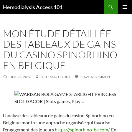
Skip
Search
Hemodialysis Access 101
to
PRIMAR
content
MENU
MON ÉTUDE DÉTAILLÉE
DES TABLEAUX DE GAINS
DU CASINO SPINORHINO
EN BELGIQUE
JUNE 26, 2026
SYSTEM ACCOUNT
LEAVE A COMMENT
L’analyse des tableaux de gains du casino Spinorhino en
Belgique montre une approche organisée qui favorise
l’engagement des joueurs
https://spinorhino-be.com/
. En