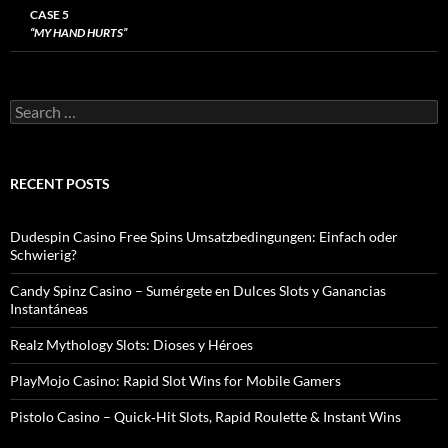
CASE 5
“MY HAND HURTS”
Search
for:
RECENT POSTS
Dudespin Casino Free Spins Umsatzbedingungen: Einfach oder
Schwierig?
Candy Spinz Casino – Sumérgete en Dulces Slots y Ganancias
Instantáneas
Realz Mythology Slots: Dioses y Héroes
PlayMojo Casino: Rapid Slot Wins for Mobile Gamers
Pistolo Casino – Quick‑Hit Slots, Rapid Roulette & Instant Wins