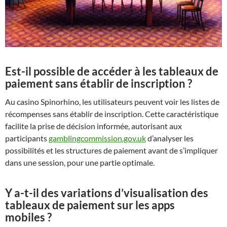
Est-il possible de accéder à les tableaux de
paiement sans établir de inscription ?
Au casino Spinorhino, les utilisateurs peuvent voir les listes de
récompenses sans établir de inscription. Cette caractéristique
facilite la prise de décision informée, autorisant aux
participants
gamblingcommission.gov.uk
d’analyser les
possibilités et les structures de paiement avant de s’impliquer
dans une session, pour une partie optimale.
Y a-t-il des variations d’visualisation des
tableaux de paiement sur les apps
mobiles ?