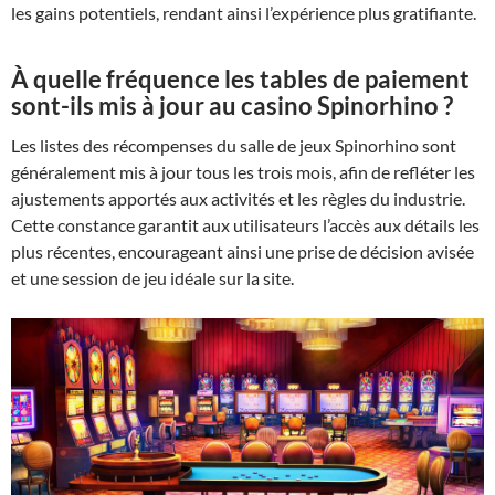
les gains potentiels, rendant ainsi l’expérience plus gratifiante.
À quelle fréquence les tables de paiement
sont-ils mis à jour au casino Spinorhino ?
Les listes des récompenses du salle de jeux Spinorhino sont
généralement mis à jour tous les trois mois, afin de refléter les
ajustements apportés aux activités et les règles du industrie.
Cette constance garantit aux utilisateurs l’accès aux détails les
plus récentes, encourageant ainsi une prise de décision avisée
et une session de jeu idéale sur la site.