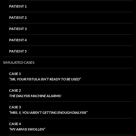
PATIENT 1
PATIENT 2
PATIENT 3
PATIENT 4
PATIENT 5
SIMULATED CASES
CASE 1
“SIR, YOUR FISTULA ISN’T READY TO BE USED”
CASE 2
THE DIALYSIS MACHINE ALARMS!
CASE 3
“MRS. S, YOU AREN’T GETTING ENOUGH DIALYSIS”
CASE 4
“MY ARM IS SWOLLEN”