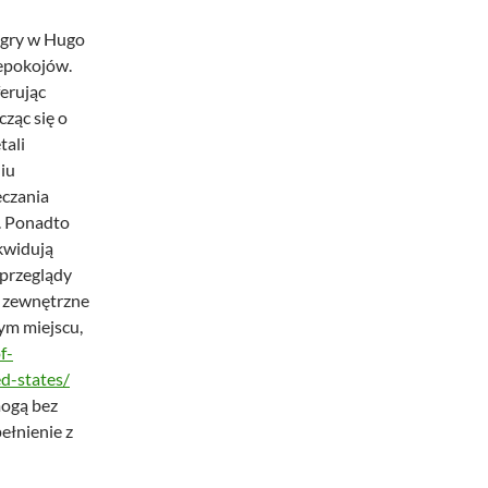
j gry w Hugo
iepokojów.
ferując
cząc się o
tali
iu
eczania
. Ponadto
ikwidują
 przeglądy
ą zewnętrzne
ym miejscu,
f-
d-states/
mogą bez
ełnienie z