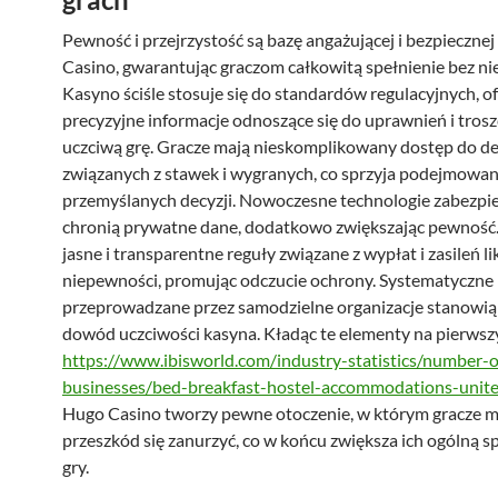
Pewność i przejrzystość są bazę angażującej i bezpieczne
Casino, gwarantując graczom całkowitą spełnienie bez n
Kasyno ściśle stosuje się do standardów regulacyjnych, o
precyzyjne informacje odnoszące się do uprawnień i trosz
uczciwą grę. Gracze mają nieskomplikowany dostęp do de
związanych z stawek i wygranych, co sprzyja podejmowan
przemyślanych decyzji. Nowoczesne technologie zabezpi
chronią prywatne dane, dodatkowo zwiększając pewność
jasne i transparentne reguły związane z wypłat i zasileń l
niepewności, promując odczucie ochrony. Systematyczne
przeprowadzane przez samodzielne organizacje stanowi
dowód uczciwości kasyna. Kładąc te elementy na pierwsz
https://www.ibisworld.com/industry-statistics/number-o
businesses/bed-breakfast-hostel-accommodations-unite
Hugo Casino tworzy pewne otoczenie, w którym gracze 
przeszkód się zanurzyć, co w końcu zwiększa ich ogólną sp
gry.