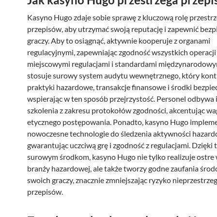
Kasyno Hugo zdaje sobie sprawę z kluczową rolę przestr
przepisów, aby utrzymać swoją reputację i zapewnić bez
graczy. Aby to osiągnąć, aktywnie kooperuje z organami
regulacyjnymi, zapewniając zgodność wszystkich operacji
miejscowymi regulacjami i standardami międzynarodowy
stosuje surowy system audytu wewnętrznego, który kont
praktyki hazardowe, transakcje finansowe i środki bezpie
wspierając w ten sposób przejrzystość. Personel odbywa
szkolenia z zakresu protokołów zgodności, akcentując wa
etycznego postępowania. Ponadto, kasyno Hugo implem
nowoczesne technologie do śledzenia aktywności hazard
gwarantując uczciwą grę i zgodność z regulacjami. Dzięki
surowym środkom, kasyno Hugo nie tylko realizuje ostr
branży hazardowej, ale także tworzy godne zaufania środ
swoich graczy, znacznie zmniejszając ryzyko nieprzestrze
przepisów.