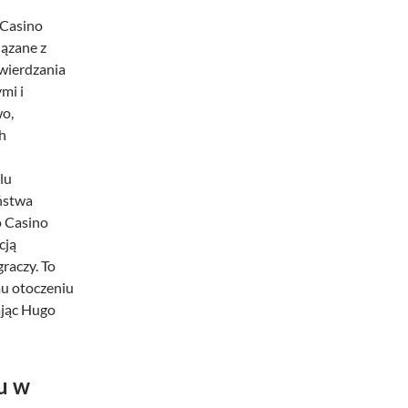
 Casino
iązane z
wierdzania
mi i
wo,
h
lu
ństwa
o Casino
cją
raczy. To
mu otoczeniu
ając Hugo
u w