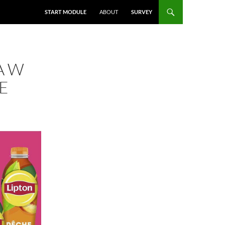
START MODULE
ABOUT
SURVEY
A W
E