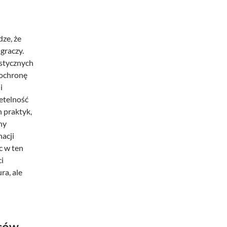
dze, że
graczy.
ystycznych
 ochronę
i
etelność
h praktyk,
ny
acji
c w ten
i
ra, ale
isów