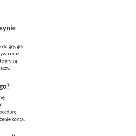
asynie
do gry, gry
 żywo oraz
te gry są
aczy.
go?
onę
ić
rocedurę
żenie konta.