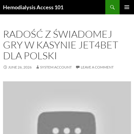
Skip
Search
Hemodialysis Access 101
to
PRIMAR
content
MENU
RADOŚĆ Z ŚWIADOMEJ
GRY W KASYNIE JET4BET
DLA POLSKI
JUNE 26, 2026
SYSTEM ACCOUNT
LEAVE A COMMENT