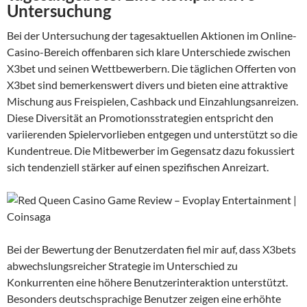
Untersuchung
Bei der Untersuchung der tagesaktuellen Aktionen im Online-
Casino-Bereich offenbaren sich klare Unterschiede zwischen
X3bet und seinen Wettbewerbern. Die täglichen Offerten von
X3bet sind bemerkenswert divers und bieten eine attraktive
Mischung aus Freispielen, Cashback und Einzahlungsanreizen.
Diese Diversität an Promotionsstrategien entspricht den
variierenden Spielervorlieben entgegen und unterstützt so die
Kundentreue. Die Mitbewerber im Gegensatz dazu fokussiert
sich tendenziell stärker auf einen spezifischen Anreizart.
Bei der Bewertung der Benutzerdaten fiel mir auf, dass X3bets
abwechslungsreicher Strategie im Unterschied zu
Konkurrenten eine höhere Benutzerinteraktion unterstützt.
Besonders deutschsprachige Benutzer zeigen eine erhöhte