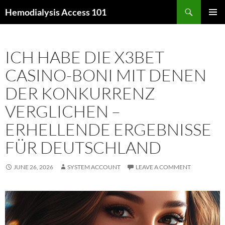
Skip
Search
Hemodialysis Access 101
to
PRIMAR
content
MENU
ICH HABE DIE X3BET
CASINO-BONI MIT DENEN
DER KONKURRENZ
VERGLICHEN –
ERHELLENDE ERGEBNISSE
FÜR DEUTSCHLAND
JUNE 26, 2026
SYSTEM ACCOUNT
LEAVE A COMMENT