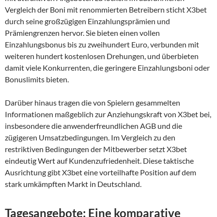
Vergleich der Boni mit renommierten Betreibern sticht X3bet
durch seine großzügigen Einzahlungsprämien und
Prämiengrenzen hervor. Sie bieten einen vollen
Einzahlungsbonus bis zu zweihundert Euro, verbunden mit
weiteren hundert kostenlosen Drehungen, und überbieten
damit viele Konkurrenten, die geringere Einzahlungsboni oder
Bonuslimits bieten.
Darüber hinaus tragen die von Spielern gesammelten
Informationen maßgeblich zur Anziehungskraft von X3bet bei,
insbesondere die anwenderfreundlichen AGB und die
zügigeren Umsatzbedingungen. Im Vergleich zu den
restriktiven Bedingungen der Mitbewerber setzt X3bet
eindeutig Wert auf Kundenzufriedenheit. Diese taktische
Ausrichtung gibt X3bet eine vorteilhafte Position auf dem
stark umkämpften Markt in Deutschland.
Tagesangebote: Eine komparative