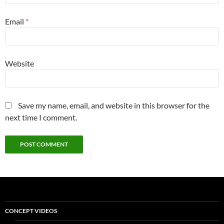
Email
*
Website
Save my name, email, and website in this browser for the
next time I comment.
CONCEPT VIDEOS