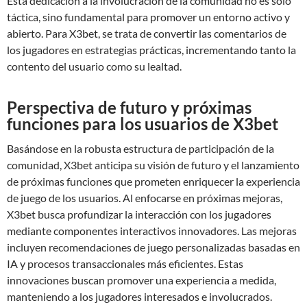
Esta dedicación a la involucración de la comunidad no es solo
táctica, sino fundamental para promover un entorno activo y
abierto. Para X3bet, se trata de convertir las comentarios de
los jugadores en estrategias prácticas, incrementando tanto la
contento del usuario como su lealtad.
Perspectiva de futuro y próximas
funciones para los usuarios de X3bet
Basándose en la robusta estructura de participación de la
comunidad, X3bet anticipa su visión de futuro y el lanzamiento
de próximas funciones que prometen enriquecer la experiencia
de juego de los usuarios. Al enfocarse en próximas mejoras,
X3bet busca profundizar la interacción con los jugadores
mediante componentes interactivos innovadores. Las mejoras
incluyen recomendaciones de juego personalizadas basadas en
IA y procesos transaccionales más eficientes. Estas
innovaciones buscan promover una experiencia a medida,
manteniendo a los jugadores interesados e involucrados.