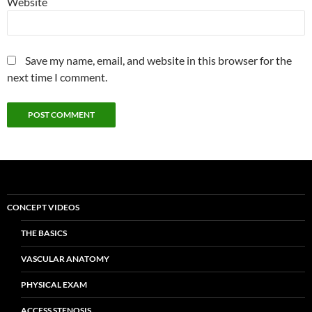
Website
Save my name, email, and website in this browser for the
next time I comment.
CONCEPT VIDEOS
THE BASICS
VASCULAR ANATOMY
PHYSICAL EXAM
ACCESS STENOSIS