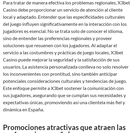
Para tratar de manera efectiva los problemas regionales, X3bet
Casino debe proporcionar un servicio de atención al cliente
local y adaptado. Entender que las especificidades culturales
del juego influyen significativamente en la interacción con los
jugadores es esencial. No se trata solo de conocer el idioma,
sino de entender las preferencias regionales y proveer
soluciones que resuenen con los jugadores. Al adaptar el
servicio a las costumbres y prácticas de juego locales, X3bet
Casino puede mejorar la seguridad y la satisfacción de sus
usuarios. La asistencia personalizada conlleva no solo resolver
los inconvenientes con prontitud, sino también anticipar
potenciales consideraciones culturales y tendencias de juego.
Este enfoque permite a X3bet sostener la comunicación con
sus jugadores, asegurando que se cumplan sus necesidades y
expectativas únicas, promoviendo así una clientela más fiel y
dinámica en España.
Promociones atractivas que atraen las