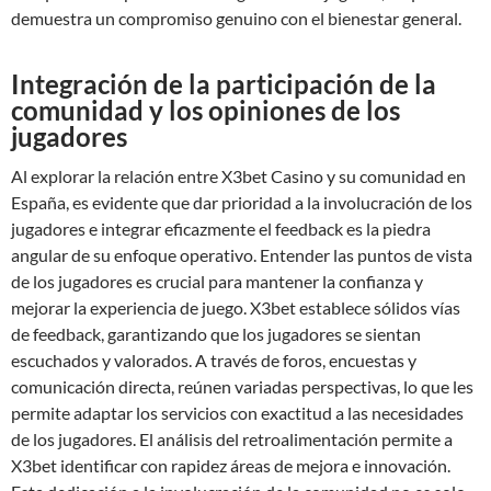
demuestra un compromiso genuino con el bienestar general.
Integración de la participación de la
comunidad y los opiniones de los
jugadores
Al explorar la relación entre X3bet Casino y su comunidad en
España, es evidente que dar prioridad a la involucración de los
jugadores e integrar eficazmente el feedback es la piedra
angular de su enfoque operativo. Entender las puntos de vista
de los jugadores es crucial para mantener la confianza y
mejorar la experiencia de juego. X3bet establece sólidos vías
de feedback, garantizando que los jugadores se sientan
escuchados y valorados. A través de foros, encuestas y
comunicación directa, reúnen variadas perspectivas, lo que les
permite adaptar los servicios con exactitud a las necesidades
de los jugadores. El análisis del retroalimentación permite a
X3bet identificar con rapidez áreas de mejora e innovación.