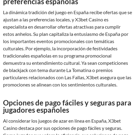
preferencias españolas
La dinámica tradición del juego en España recibe ofertas que se
ajustan a las preferencias locales, y X3bet Casino es
especialista en desarrollar ofertas atractivas para cumplir
estos anhelos. Su plan capitaliza la entusiasmo de España por
los importantes eventos promocionales con temáticas
culturales. Por ejemplo, la incorporación de festividades
tradicionales españolas en su programa promocional
demuestra su entendimiento cultural. Ya sean competiciones
de blackjack con tema durante La Tomatina o premios
particulares relacionados con Las Fallas, X3bet asegura que las
promociones se alinean con los sentimientos culturales.
Opciones de pago fáciles y seguras para
jugadores españoles
Al considerar los juegos de azar en línea en España, X3bet
Casino destaca por sus opciones de pago fáciles y seguras.