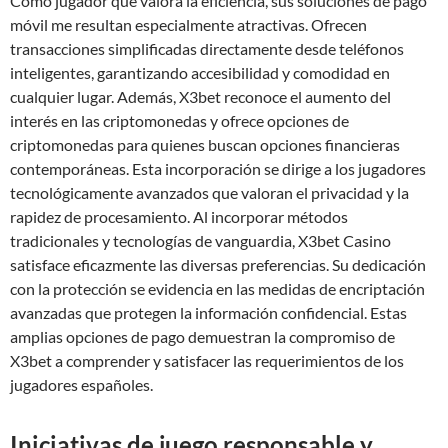
Como jugador que valora la eficiencia, sus soluciones de pago
móvil me resultan especialmente atractivas. Ofrecen
transacciones simplificadas directamente desde teléfonos
inteligentes, garantizando accesibilidad y comodidad en
cualquier lugar. Además, X3bet reconoce el aumento del
interés en las criptomonedas y ofrece opciones de
criptomonedas para quienes buscan opciones financieras
contemporáneas. Esta incorporación se dirige a los jugadores
tecnológicamente avanzados que valoran el privacidad y la
rapidez de procesamiento. Al incorporar métodos
tradicionales y tecnologías de vanguardia, X3bet Casino
satisface eficazmente las diversas preferencias. Su dedicación
con la protección se evidencia en las medidas de encriptación
avanzadas que protegen la información confidencial. Estas
amplias opciones de pago demuestran la compromiso de
X3bet a comprender y satisfacer las requerimientos de los
jugadores españoles.
Iniciativas de juego responsable y