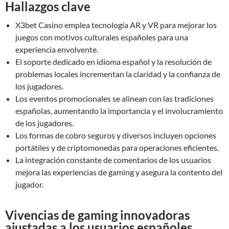
Hallazgos clave
X3bet Casino emplea tecnología AR y VR para mejorar los
juegos con motivos culturales españoles para una
experiencia envolvente.
El soporte dedicado en idioma español y la resolución de
problemas locales incrementan la claridad y la confianza de
los jugadores.
Los eventos promocionales se alinean con las tradiciones
españolas, aumentando la importancia y el involucramiento
de los jugadores.
Los formas de cobro seguros y diversos incluyen opciones
portátiles y de criptomonedas para operaciones eficientes.
La integración constante de comentarios de los usuarios
mejora las experiencias de gaming y asegura la contento del
jugador.
Vivencias de gaming innovadoras
ajustadas a los usuarios españoles