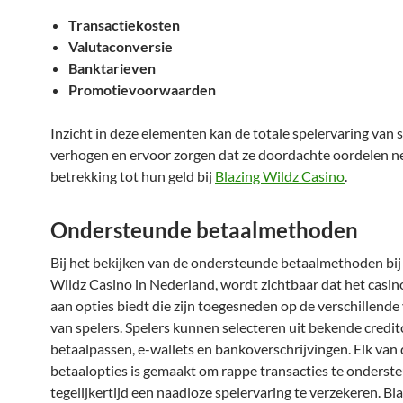
Transactiekosten
Valutaconversie
Banktarieven
Promotievoorwaarden
Inzicht in deze elementen kan de totale spelervaring van 
verhogen en ervoor zorgen dat ze doordachte oordelen 
betrekking tot hun geld bij
Blazing Wildz Casino
.
Ondersteunde betaalmethoden
Bij het bekijken van de ondersteunde betaalmethoden bij
Wildz Casino in Nederland, wordt zichtbaar dat het casin
aan opties biedt die zijn toegesneden op de verschillend
van spelers. Spelers kunnen selecteren uit bekende credit
betaalpassen, e-wallets en bankoverschrijvingen. Elk van
betaalopties is gemaakt om rappe transacties te onderst
tegelijkertijd een naadloze spelervaring te verzekeren. Bl