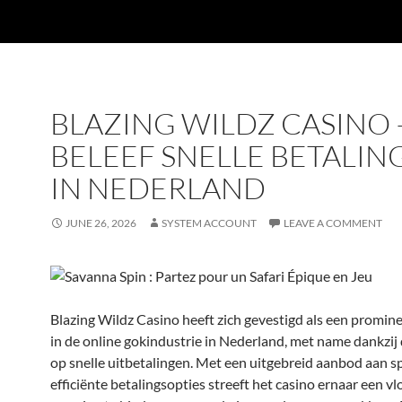
BLAZING WILDZ CASINO 
BELEEF SNELLE BETALIN
IN NEDERLAND
JUNE 26, 2026
SYSTEM ACCOUNT
LEAVE A COMMENT
Blazing Wildz Casino heeft zich gevestigd als een promin
in de online gokindustrie in Nederland, met name dankzij
op snelle uitbetalingen. Met een uitgebreid aanbod aan s
efficiënte betalingsopties streeft het casino ernaar een v