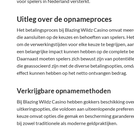
voor spelers in Nederland versterkt.
Uitleg over de opnameproces
Het betalingsproces bij Blazing Wildz Casino omvat meer
die aansluiten op de keuzes en behoeften van spelers. Het 
om de verwerkingstijden voor elke keuze te begrijpen, aa
een belangrijke impact kunnen hebben op de complete be
Daarnaast moeten spelers zich bewust zijn van potentiële
die geassocieerd zijn met de diverse betalingsopties, omd
effect kunnen hebben op het netto ontvangen bedrag.
Verkrijgbare opnamemethoden
Bij Blazing Wildz Casino hebben gokkers beschikking over
uitkeringsopties, die voldoen aan uiteenlopende preferen
keuze omvat opties die gemak en bescherming garandere
bij zowel traditionele als moderne geldpraktijken.