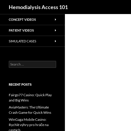
Search
Hemodialysis Access 101
Skip
CONCEPT VIDEOS
to
content
PATIENT VIDEOS
SIMULATED CASES
Search
for:
RECENT POSTS
Fairgo77 Casino: Quick Play
and Big Wins
AviaMasters: The Ultimate
Crash Game for Quick Wins
WinGaga Mobile Casino:
Rychlé výhry pro hráče na
cestách