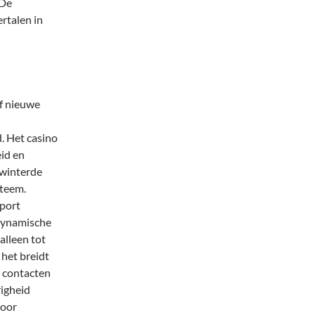
 De
rtalen in
ef nieuwe
. Het casino
eid en
winterde
steem.
port
 dynamische
alleen tot
het breidt
e contacten
igheid
voor