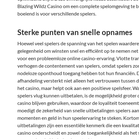
Blazing Wildz Casino om een complete spelomgeving te b
boeiend is voor verschillende spelers.
Sterke punten van snelle opnames
Hoewel veel spelers de spanning van het spelen waarderen
gelegenheid om winsten snel en efficiënt op te nemen net 
voor een probleemloze online casino-ervaring. Vlotte tra
verhogen de contentement van spelers, omdat spelers zo
nodeloze oponthoud toegang hebben tot hun financiën. D
afhandeling versterkt niet alleen het vertrouwen tussen d
het casino, maar helpt ook aan een positieve spelsfeer. 
spelers vlug kunnen uitbetalen, is de mogelijkheid groter 
casino blijven gebruiken, waardoor de loyaliteit toeneem
moedigt de zekerheid van snelle uitbetalingen spelers a
momenten en geld in hun speelervaring te steken. Kortom,
uitbetalingen zijn een essentiële kenmerk die een kwalitat
casino onderscheidt en zowel de toegankelijkheid als het