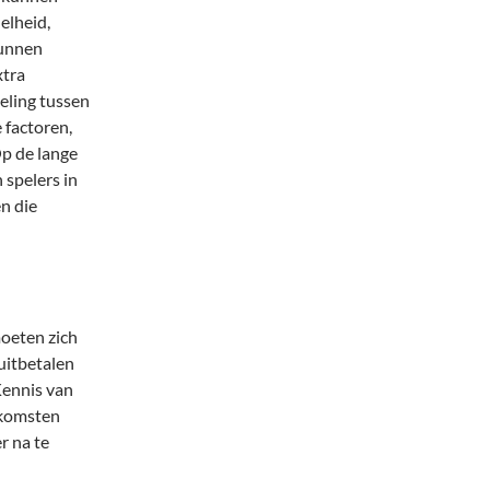
elheid,
kunnen
xtra
eling tussen
 factoren,
Op de lange
 spelers in
n die
oeten zich
uitbetalen
Kennis van
nkomsten
r na te