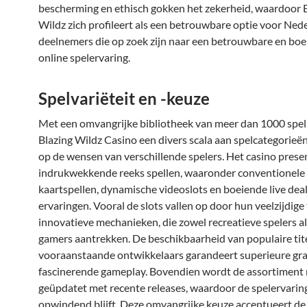
bescherming en ethisch gokken het zekerheid, waardoor 
Wildz zich profileert als een betrouwbare optie voor Ned
deelnemers die op zoek zijn naar een betrouwbare en bo
online spelervaring.
Spelvariëteit en -keuze
Met een omvangrijke bibliotheek van meer dan 1000 spel
Blazing Wildz Casino een divers scala aan spelcategorieë
op de wensen van verschillende spelers. Het casino prese
indrukwekkende reeks spellen, waaronder conventionele
kaartspellen, dynamische videoslots en boeiende live dea
ervaringen. Vooral de slots vallen op door hun veelzijdige
innovatieve mechanieken, die zowel recreatieve spelers al
gamers aantrekken. De beschikbaarheid van populaire tit
vooraanstaande ontwikkelaars garandeert superieure gra
fascinerende gameplay. Bovendien wordt de assortiment 
geüpdatet met recente releases, waardoor de spelervaring
opwindend blijft. Deze omvangrijke keuze accentueert de 