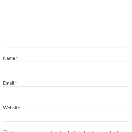
Name
*
Email
*
Website