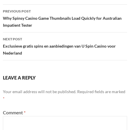
Post
PREVIOUS POST
navigation
Why Spinsy Casino Game Thumbnails Load Quickly for Australian
Impatient Tester
NEXT POST
Exclusieve gratis spins en aanbiedingen van U Spin Casino voor
Nederland
LEAVE A REPLY
Your email address will not be published.
Required fields are marked
*
Comment
*