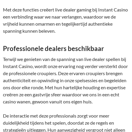
Met deze functies creëert live dealer gaming bij Instant Casino
een verbinding waar we naar verlangen, waardoor we de
vrijheid kunnen omarmen en tegelijkertijd authentieke
spanning kunnen beleven.
Professionele dealers beschikbaar
Terwijl we genieten van de spanning van live dealer spellen bij
Instant Casino, wordt onze ervaring nog verder versterkt door
de professionele croupiers. Deze ervaren croupiers brengen
authenticiteit en opwinding in onze spelsessies en begeleiden
ons door elke ronde. Met hun hartelijke houding en expertise
creëren ze een gastvrije sfeer waardoor we ons in een echt
casino wanen, gewoon vanuit ons eigen huis.
De interactie met deze professionals zorgt voor meer
duidelijkheid tijdens het spelen, doordat ze de regels en
strategieën uitleggen. Hun aanwezigheid vergroot niet alleen