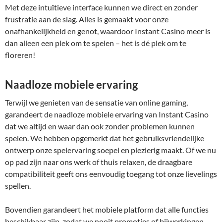
Met deze intuïtieve interface kunnen we direct en zonder
frustratie aan de slag. Alles is gemaakt voor onze
onafhankelijkheid en genot, waardoor Instant Casino meer is
dan alleen een plek om te spelen – het is dé plek om te
floreren!
Naadloze mobiele ervaring
Terwijl we genieten van de sensatie van online gaming,
garandeert de naadloze mobiele ervaring van Instant Casino
dat we altijd en waar dan ook zonder problemen kunnen
spelen. We hebben opgemerkt dat het gebruiksvriendelijke
ontwerp onze spelervaring soepel en plezierig maakt. Of we nu
op pad zijn naar ons werk of thuis relaxen, de draagbare
compatibiliteit geeft ons eenvoudig toegang tot onze lievelings
spellen.
Bovendien garandeert het mobiele platform dat alle functies
beschikbaar zijn, zodat we nooit promoties of bijwerkingen