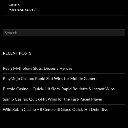
CASE 5
“MY HAND HURTS”
Search
for:
RECENT POSTS
Realz Mythology Slots: Dioses y Héroes
PlayMojo Casino: Rapid Slot Wins for Mobile Gamers
Pistolo Casino – Quick‑Hit Slots, Rapid Roulette & Instant Wins
Spinjo Casino: Quick‑Hit Wins for the Fast‑Paced Player
Wild Robin Casino – Il Centro di Gioco Quick‑Hit Definitivo