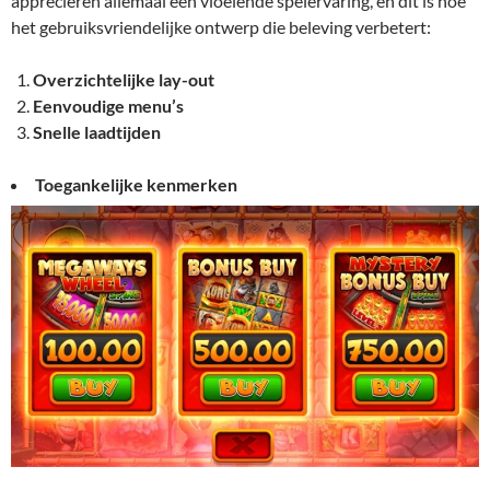
appreciëren allemaal een vloeiende spelervaring, en dit is hoe
het gebruiksvriendelijke ontwerp die beleving verbetert:
Overzichtelijke lay-out
Eenvoudige menu’s
Snelle laadtijden
Toegankelijke kenmerken