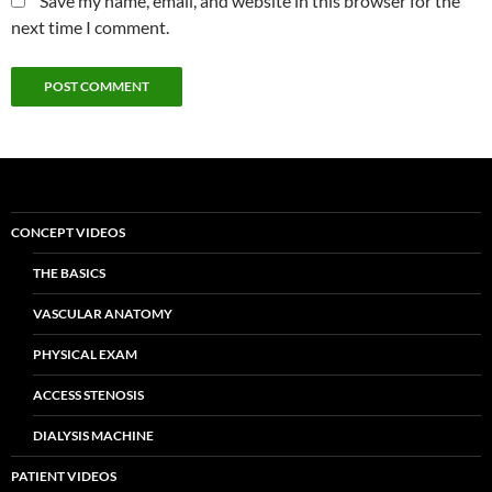
Save my name, email, and website in this browser for the
next time I comment.
CONCEPT VIDEOS
THE BASICS
VASCULAR ANATOMY
PHYSICAL EXAM
ACCESS STENOSIS
DIALYSIS MACHINE
PATIENT VIDEOS