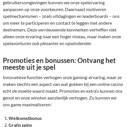
gebruikersomgevingen kunnen we onze spelervaring
aanpassen op onze voorkeuren. Daarnaast motiveren
spelmechanismen – zoals uitdagingen en leaderboards – ons
om meer te participeren en contact te leggen met andere
deelnemers. Deze vernieuwende kenmerken verheffen niet
alleen onze ervaring naar een hoger niveau, maar maken onze
spelavonturen ook plezanter en opwindender.
Promoties en bonussen: Ontvang het
meeste uit je spel
Innovatieve functies verhogen onze gaming-ervaring, maar ze
maken slechts een aspect van wat gokken bij een online casino
echt de moeite waard maakt. Promoties en extra’s kunnen ons
genot en onze winsten aanzienlijk verhogen. Zo kunnen we
ons game maximaliseren:
Welkomstbonus
Gratis spins