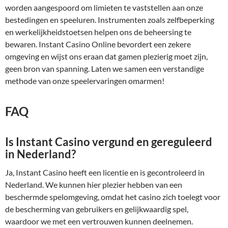
worden aangespoord om limieten te vaststellen aan onze
bestedingen en speeluren. Instrumenten zoals zelfbeperking
en werkelijkheidstoetsen helpen ons de beheersing te
bewaren. Instant Casino Online bevordert een zekere
omgeving en wijst ons eraan dat gamen plezierig moet zijn,
geen bron van spanning. Laten we samen een verstandige
methode van onze speelervaringen omarmen!
FAQ
Is Instant Casino vergund en gereguleerd
in Nederland?
Ja, Instant Casino heeft een licentie en is gecontroleerd in
Nederland. We kunnen hier plezier hebben van een
beschermde spelomgeving, omdat het casino zich toelegt voor
de bescherming van gebruikers en gelijkwaardig spel,
waardoor we met een vertrouwen kunnen deelnemen.