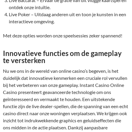
Live Baccarat – Ervaar de gratie van dit vlugge kaartspel en
ontdek onze intuïtie.
Live Poker – Uitdaag anderen uit en toon je kunsten in een
interactieve omgeving.
Met deze opties worden onze speelsessies zeker spannend!
Innovatieve functies om de gameplay
te versterken
Nu we ons in de wereld van online casino’s begeven, is het
duidelijk dat innovatieve kenmerken een cruciale rol vervullen
bij het verbeteren van onze gameplay. Instant Casino Online
Casino presenteert geavanceerde technologie om ons
geïnteresseerd en vermaakt te houden. Een uitstekende
functie zijn de live dealer-spellen, die de spanning van een echt
casino direct naar onze woningen verplaatsen. We krijgen ook
inzicht tot indrukwekkende graphics en geluidseffecten die
ons midden in de actie plaatsen. Dankzij aanpasbare