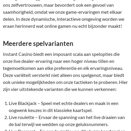
ons zelfvertrouwen, maar bevordert ook een gevoel van
saamhorigheid, omdat we onze game-ervaringen met elkaar
delen. In deze dynamische, interactieve omgeving worden we
eraan herinnerd wat online gamen nu echt bijzonder maakt!
Meerdere spelvarianten
Instant Casino biedt een imposant scala aan spelopties die
onze live dealer-ervaring naar een hoger niveau tillen en
tegemoetkomen aan elke preferentie en elk ervaringsniveau.
Deze variëteit versterkt niet alleen ons spelgenot, maar biedt
ook unieke mogelijkheden om onze tactieken te proberen. Hier
zijn vier uitstekende varianten die we kunnen verkennen:
Live Blackjack – Speel met echte dealers en maak in een
oogwenk keuzes in dit klassieke kaartspel.
Live roulette – Ervaar de spanning van het live draaien van
de bal terwijl we wedden op onze geluksnummers.