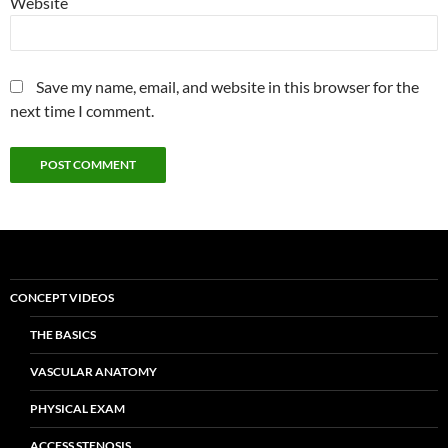
Website
Save my name, email, and website in this browser for the
next time I comment.
CONCEPT VIDEOS
THE BASICS
VASCULAR ANATOMY
PHYSICAL EXAM
ACCESS STENOSIS