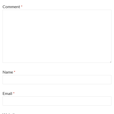
Comment
*
Name
*
Email
*