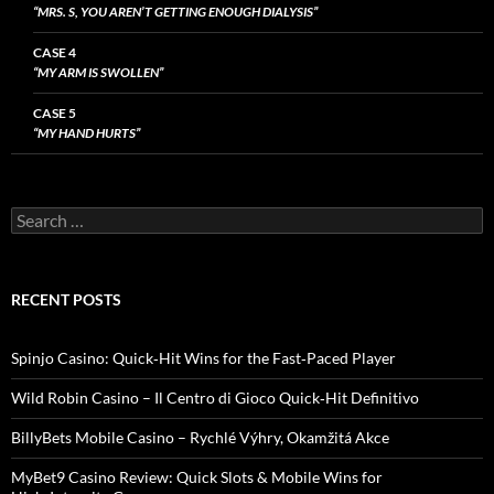
“MRS. S, YOU AREN’T GETTING ENOUGH DIALYSIS”
CASE 4
“MY ARM IS SWOLLEN”
CASE 5
“MY HAND HURTS”
Search
for:
RECENT POSTS
Spinjo Casino: Quick‑Hit Wins for the Fast‑Paced Player
Wild Robin Casino – Il Centro di Gioco Quick‑Hit Definitivo
BillyBets Mobile Casino – Rychlé Výhry, Okamžitá Akce
MyBet9 Casino Review: Quick Slots & Mobile Wins for