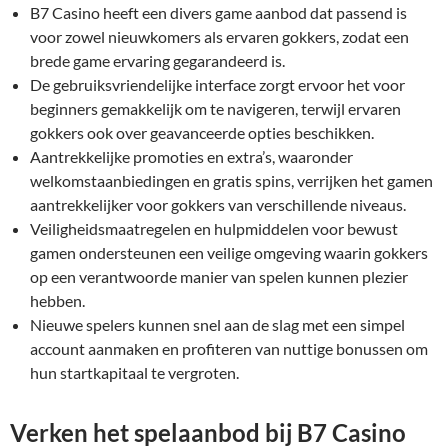
B7 Casino heeft een divers game aanbod dat passend is
voor zowel nieuwkomers als ervaren gokkers, zodat een
brede game ervaring gegarandeerd is.
De gebruiksvriendelijke interface zorgt ervoor het voor
beginners gemakkelijk om te navigeren, terwijl ervaren
gokkers ook over geavanceerde opties beschikken.
Aantrekkelijke promoties en extra’s, waaronder
welkomstaanbiedingen en gratis spins, verrijken het gamen
aantrekkelijker voor gokkers van verschillende niveaus.
Veiligheidsmaatregelen en hulpmiddelen voor bewust
gamen ondersteunen een veilige omgeving waarin gokkers
op een verantwoorde manier van spelen kunnen plezier
hebben.
Nieuwe spelers kunnen snel aan de slag met een simpel
account aanmaken en profiteren van nuttige bonussen om
hun startkapitaal te vergroten.
Verken het spelaanbod bij B7 Casino