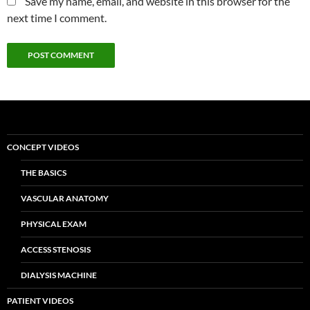
Save my name, email, and website in this browser for the
next time I comment.
CONCEPT VIDEOS
THE BASICS
VASCULAR ANATOMY
PHYSICAL EXAM
ACCESS STENOSIS
DIALYSIS MACHINE
PATIENT VIDEOS