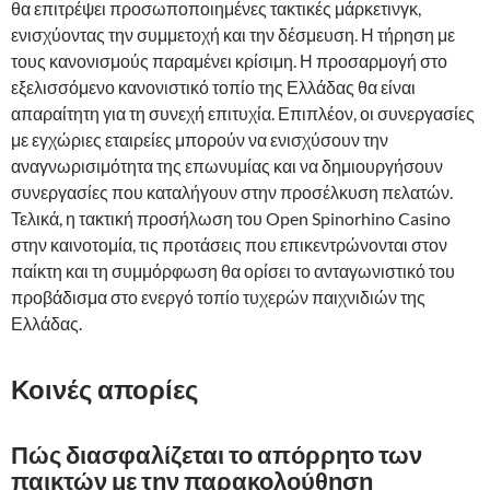
θα επιτρέψει προσωποποιημένες τακτικές μάρκετινγκ,
ενισχύοντας την συμμετοχή και την δέσμευση. Η τήρηση με
τους κανονισμούς παραμένει κρίσιμη. Η προσαρμογή στο
εξελισσόμενο κανονιστικό τοπίο της Ελλάδας θα είναι
απαραίτητη για τη συνεχή επιτυχία. Επιπλέον, οι συνεργασίες
με εγχώριες εταιρείες μπορούν να ενισχύσουν την
αναγνωρισιμότητα της επωνυμίας και να δημιουργήσουν
συνεργασίες που καταλήγουν στην προσέλκυση πελατών.
Τελικά, η τακτική προσήλωση του Open Spinorhino Casino
στην καινοτομία, τις προτάσεις που επικεντρώνονται στον
παίκτη και τη συμμόρφωση θα ορίσει το ανταγωνιστικό του
προβάδισμα στο ενεργό τοπίο τυχερών παιχνιδιών της
Ελλάδας.
Κοινές απορίες
Πώς διασφαλίζεται το απόρρητο των
παικτών με την παρακολούθηση