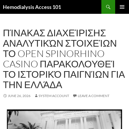
Skip
Search
Hemodialysis Access 101
to
PRIMAR
content
MENU
ΠΊΝΑΚΑΣ ΔΙΑΧΕΊΡΙΣΗΣ
ΑΝΑΛΥΤΙΚΏΝ ΣΤΟΙΧΕΊΩΝ
ΤΟ OPEN SPINORHINO
CASINO ΠΑΡΑΚΟΛΟΥΘΕΊ
ΤΟ ΙΣΤΟΡΙΚΌ ΠΑΙΓΝΊΩΝ ΓΙΑ
ΤΗΝ ΕΛΛΆΔΑ
JUNE 26, 2026
SYSTEM ACCOUNT
LEAVE A COMMENT