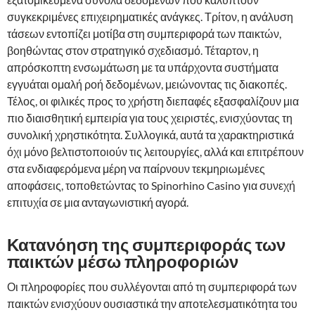
συγκεκριμένες επιχειρηματικές ανάγκες. Τρίτον, η ανάλυση
τάσεων εντοπίζει μοτίβα στη συμπεριφορά των παικτών,
βοηθώντας στον στρατηγικό σχεδιασμό. Τέταρτον, η
απρόσκοπτη ενσωμάτωση με τα υπάρχοντα συστήματα
εγγυάται ομαλή ροή δεδομένων, μειώνοντας τις διακοπές.
Τέλος, οι φιλικές προς το χρήστη διεπαφές εξασφαλίζουν μια
πιο διαισθητική εμπειρία για τους χειριστές, ενισχύοντας τη
συνολική χρηστικότητα. Συλλογικά, αυτά τα χαρακτηριστικά
όχι μόνο βελτιστοποιούν τις λειτουργίες, αλλά και επιτρέπουν
στα ενδιαφερόμενα μέρη να παίρνουν τεκμηριωμένες
αποφάσεις, τοποθετώντας το Spinorhino Casino για συνεχή
επιτυχία σε μια ανταγωνιστική αγορά.
Κατανόηση της συμπεριφοράς των
παικτών μέσω πληροφοριών
Οι πληροφορίες που συλλέγονται από τη συμπεριφορά των
παικτών ενισχύουν ουσιαστικά την αποτελεσματικότητα του