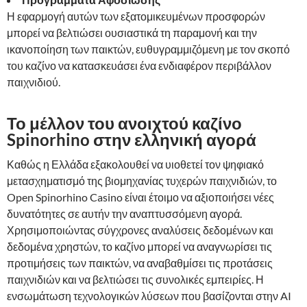
Η εφαρμογή αυτών των εξατομικευμένων προσφορών
μπορεί να βελτιώσει ουσιαστικά τη παραμονή και την
ικανοποίηση των παικτών, ευθυγραμμιζόμενη με τον σκοπό
του καζίνο να κατασκευάσει ένα ενδιαφέρον περιβάλλον
παιχνιδιού.
Το μέλλον του ανοιχτού καζίνο
Spinorhino στην ελληνική αγορά
Καθώς η Ελλάδα εξακολουθεί να υιοθετεί τον ψηφιακό
μετασχηματισμό της βιομηχανίας τυχερών παιχνιδιών, το
Open Spinorhino Casino είναι έτοιμο να αξιοποιήσει νέες
δυνατότητες σε αυτήν την αναπτυσσόμενη αγορά.
Χρησιμοποιώντας σύγχρονες αναλύσεις δεδομένων και
δεδομένα χρηστών, το καζίνο μπορεί να αναγνωρίσει τις
προτιμήσεις των παικτών, να αναβαθμίσει τις προτάσεις
παιχνιδιών και να βελτιώσει τις συνολικές εμπειρίες. Η
ενσωμάτωση τεχνολογικών λύσεων που βασίζονται στην AI