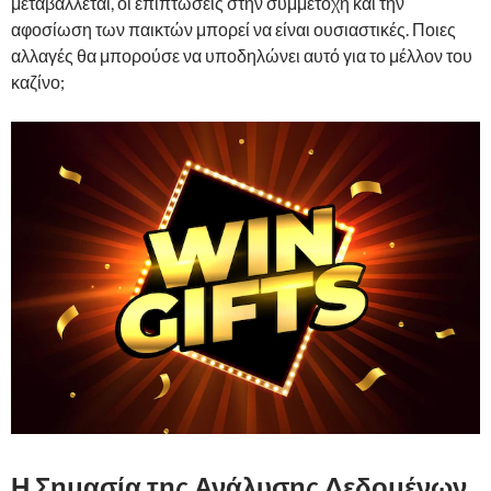
μεταβάλλεται, οι επιπτώσεις στην συμμετοχή και την
αφοσίωση των παικτών μπορεί να είναι ουσιαστικές. Ποιες
αλλαγές θα μπορούσε να υποδηλώνει αυτό για το μέλλον του
καζίνο;
Η Σημασία της Ανάλυσης Δεδομένων