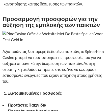
ικανοποίησης και της δέσμευσης των παικτών.
Προσαρμογή προσφορών για την
αύξηση της εμπλοκής των παικτών
Αξιοποιώντας λεπτομερή δεδομένα παικτών, το Spinorhino
Casino μπορεί να τροποποιήσει τις προσφορές του για να
αυξήσει σημαντικά την δέσμευση των παικτών. Αυτή η
στρατηγική μέθοδος επιτρέπει στο καζίνο να εφαρμόσει
εστιασμένες ενέργειες που έχουν απήχηση στους χρήστες
του.
Εξατομικευμένες Προσφορές
Προτάσεις Παιχνίδια
Προγράμματα Αφοσίωσης