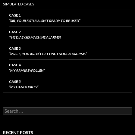
SIMULATED CASES
CASE 1
“SIR, YOUR FISTULA ISN’T READY TO BE USED”
CASE 2
THE DIALYSIS MACHINE ALARMS!
CASE 3
“MRS. S, YOU AREN’T GETTING ENOUGH DIALYSIS”
CASE 4
“MY ARM IS SWOLLEN”
CASE 5
“MY HAND HURTS”
Search
for:
RECENT POSTS