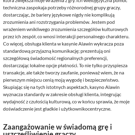
która zwiększa moje wrażenia z gry. Ich wielojęzyczna pomoc
techniczna zaspokaja potrzeby różnorodnej grupy graczy,
dostarczając, że bariery językowe nigdy nie komplikują
zrozumienia ani rozstrzygania problemów. Jestem pod
wrażeniem wnikliwego zrozumienia szczegółów kulturowych
przez ich zespół, co wnosi interakcji personalnego charakteru.
Co więcej, obsługa klienta w kasynie Alawin wykracza poza
standardową przyjazną komunikację; prezentują oni
szczegółową świadomość regionalnych preferencji,
dostarczając lokalne opcje płatności. To nie tylko przyspiesza
transakcje, ale także tworzy zaufanie, ponieważ wiem, że na
pierwszym miejscu cenią moją wygodę i bezpieczeństwo.
Skupiając się na tych istotnych aspektach, kasyno Alawin
wyznacza standardy w zakresie obsługi klienta, integrując
wydajność z czułością kulturową, co w końcu sprawia, że moje
doświadczenie jest gładkie i użytkownikocentryczne.
Zaangażowanie w świadomą grę i
uszczęśliwienie graczy