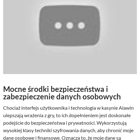
Mocne środki bezpieczeństwa i
zabezpieczenie danych osobowych
Chociaż interfejs użytkownika i technologia w kasynie Alawin
ulepszają wrażenia z gry, to ich dopełnieniem jest doskonałe
podejście do bezpieczeństwa i prywatności. Wykorzystują
wysokiej klasy techniki szyfrowania danych, aby chronić moje
dane osobowe i finansowe. Oznacza to, że moje dane są