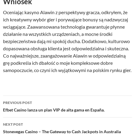
Wniosek
Oceniając kasyno Alawin z perspektywy gracza, odkryłem, że
ich kreatywny wybór gier i porywające bonusy są nadzwyczaj
wciągające. Zaawansowana technologia gwarantuje płynne
działanie na wszystkich urządzeniach, a mocne środki
bezpieczeństwa dają mi spokój ducha. Dodatkowo, kulturowo
dopasowana obsługa klienta jest odpowiedzialna i skuteczna.
Co najważniejsze, zaangażowanie Alawin w odpowiedzialną
grę podkreśla ich dbałość o moje kompleksowe dobre
samopoczucie, co czyni ich wyjątkowymi na polskim rynku gier.
Post
PREVIOUS POST
navigation
Efbet Casino lanza un plan VIP de alta gama en España.
NEXT POST
Stonevegas Casino – The Gateway to Cash Jackpots in Australia