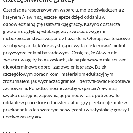
Czerpiąc na responsywnym wsparciu, moje doświadczenia z
kasynem Alawin są jeszcze lepsze dzięki oddaniu w
odpowiedzialną grę i satysfakcję graczy. Kasyno dostarcza
graczom dogłębną edukację, aby zwrócić uwagę mi
niebezpieczeństwa związane z hazardem. Oferują wartościowe
zasoby wsparcia, które asystują mi wydajnie kierować moimi
przyzwyczajeniami hazardowymi. Cenię to, że Alawin nie
zwraca uwagę tylko na zyskach, ale na pierwszym miejscu ceni
długoterminowe dobro i zadowolenie graczy. Dzięki
szczegółowym poradnikom i materiałom edukacyjnym
zrozumiałem, jak wyznaczać granice i identyfikować kłopotliwe
zachowania. Ponadto, mocne zasoby wsparcia Alawin są
szybko dostępne, zapewniając pomoc w razie potrzeby. To
oddanie w procedury odpowiedzialnej gry przekonuje mnie w
przekonaniu o ich szczerym poświęceniu w satysfakcję graczy i
uczciwe zasady gry.