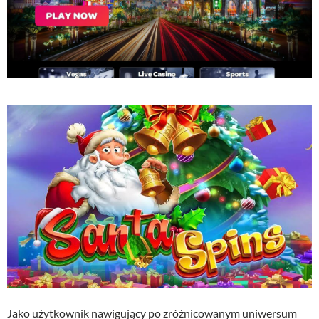
Jako użytkownik nawigujący po zróżnicowanym uniwersum