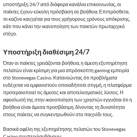
υποστήριξη 24/7 από διάφορα κανάλια επικοινωνίας, οι
παίκτες έχουν εύκολη πρόσβαση σε βοήθεια. Επιπρόσθετα,
το καζίνο καυχιέται για τους γρήγορους χρόνους απόκρισης,
κάτι που κάνει την ικανοποίηση των παικτών πρωταρχικό
στόχο.
Υποστήριξη διαθέσιμη 24/7
Όταν οι παίκτες χρειάζονται βοήθεια, η άμεση εξυπηρέτηση
πελατών είναι κρίσιμη για μια απρόσκοπτη gaming εμπειρία
στο Stonevegas Casino. Κατανοώντας ότι προβλήματα
ενδέχεται να εμφανιστούν οποιαδήποτε στιγμή, η πλατφόρμα
προτεραιοποιεί τις άμεσες και αποτελεσματικές λύσεις. Η
αφοσίωσή της στην ικανοποίηση των χρηστών εγγυάται ότι η
βοήθεια είναι άμεσα προσβάσιμη, δίνοντας τη δυνατότητα
στους παίκτες να συγκεντρωθούν στο παιχνίδι τους.
Βασικά οφέλη της εξυπηρέτησης πελατών του Stonevegas
Casino συμπεριλαμβάνουν: