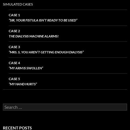
SIMULATED CASES
CASE 1
“SIR, YOUR FISTULA ISN’T READY TO BE USED”
CASE 2
THE DIALYSIS MACHINE ALARMS!
CASE 3
“MRS. S, YOU AREN’T GETTING ENOUGH DIALYSIS”
CASE 4
“MY ARM IS SWOLLEN”
CASE 5
“MY HAND HURTS”
Search
for:
RECENT POSTS