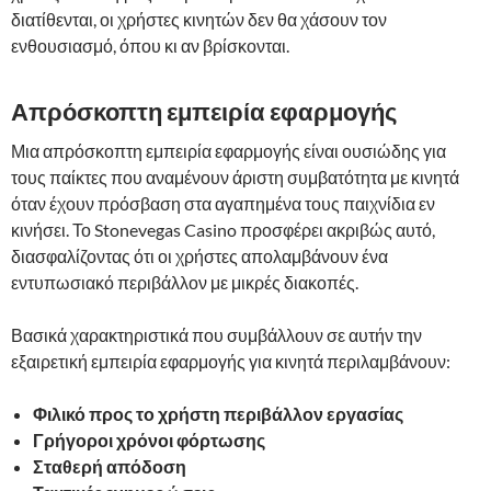
διατίθενται, οι χρήστες κινητών δεν θα χάσουν τον
ενθουσιασμό, όπου κι αν βρίσκονται.
Απρόσκοπτη εμπειρία εφαρμογής
Μια απρόσκοπτη εμπειρία εφαρμογής είναι ουσιώδης για
τους παίκτες που αναμένουν άριστη συμβατότητα με κινητά
όταν έχουν πρόσβαση στα αγαπημένα τους παιχνίδια εν
κινήσει. Το Stonevegas Casino προσφέρει ακριβώς αυτό,
διασφαλίζοντας ότι οι χρήστες απολαμβάνουν ένα
εντυπωσιακό περιβάλλον με μικρές διακοπές.
Βασικά χαρακτηριστικά που συμβάλλουν σε αυτήν την
εξαιρετική εμπειρία εφαρμογής για κινητά περιλαμβάνουν:
Φιλικό προς το χρήστη περιβάλλον εργασίας
Γρήγοροι χρόνοι φόρτωσης
Σταθερή απόδοση