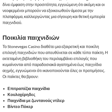
δίνει έμφαση στην προσιτότητα, εγγυώμενη ότι ακόμη και οι
νεοφερμένοι μπορούν να εξοικειωθούν άμεσα με την
πλατφόρμα, καλλιεργώντας μια σίγουρη και θετική εμπειρία
παιχνιδιού.
Ποικιλία παιχνιδιών
Το Stonevegas Casino διαθέτει μια εξαιρετική και ποικίλη
επιλογή παιχνιδιών που απευθύνεται σε κάθε τύπο παίκτη. Η
εκτεταμένη βιβλιοθήκη του περιλαμβάνει επιλογές που
κυμαίνονται από παραδοσιακά αγαπημένα έως παιχνίδια
αιχμής, εγγυώμενοι ότι ικανοποιούνται όλες οι προτιμήσεις.
Οι παίκτες θα βρουν:
Επιτραπέζια παιχνίδια
Κουλοχέρηδες
Παιχνίδια με ζωντανούς ντίλερ
Βίντεο Πόκερ