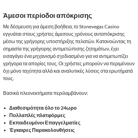
Άμεσοι περίοδοι απόκρισης
Με δέσμευση για άμεση βοήθεια, το Stonevegas Casino
εγγυάται στους χρήστες άμεσους χρόνους ανταπόκρισης
μέσω της γρήγορης υποστήριξης πελατών. Κατανοώντας τη
σημασία της γρήγορης αντιμετώπισης ζητημάτων, έχει
εισαγάγει ένα μηχανισμό σχεδιασμένο για να αντιμετωπίζει
γρήγορα τα απορίες τους. Οι χρήστες μπορούν να περιμένουν
όχι μόνο ταχύτητα αλλά και αναλυτικές λύσεις στα ερωτήματά
τους.
Βασικά πλεονεκτήματα περιλαμβάνουν:
Διαθεσιμότητα όλο το 24ωρο
Πολλαπλές πλατφόρμες
Εκπαιδευμένοι Επαγγελματίες
Έγκαιρες Παρακολουθήσεις