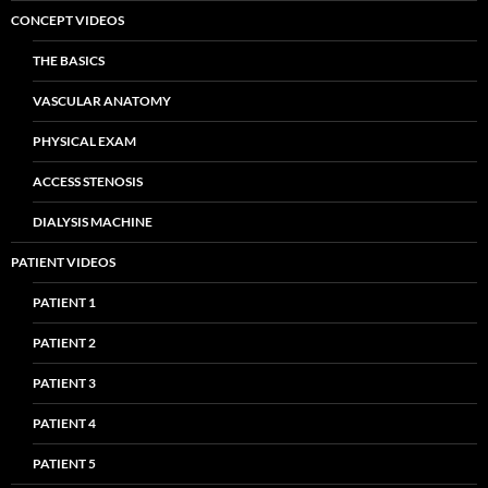
CONCEPT VIDEOS
THE BASICS
VASCULAR ANATOMY
PHYSICAL EXAM
ACCESS STENOSIS
DIALYSIS MACHINE
PATIENT VIDEOS
PATIENT 1
PATIENT 2
PATIENT 3
PATIENT 4
PATIENT 5