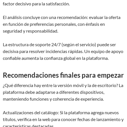
factor decisivo para la satisfacción.
El análisis concluye con una recomendación: evaluar la oferta
en función de preferencias personales, con énfasis en
seguridad y responsabilidad.
La estructura de soporte 24/7 (según el servicio) puede ser
decisiva para resolver incidencias rápidas. Un equipo de apoyo
confiable aumenta la confianza global en la plataforma.
Recomendaciones finales para empezar
¿Qué diferencia hay entre la versión móvil y la de escritorio? La
plataforma debe adaptarse a diferentes dispositivos,
manteniendo funciones y coherencia de experiencia.
Actualizaciones del catálogo: Si la plataforma agrega nuevos
títulos, verifica en la web para conocer fechas de lanzamiento y
características destacadas.