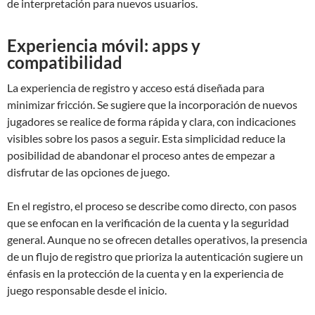
de interpretación para nuevos usuarios.
Experiencia móvil: apps y
compatibilidad
La experiencia de registro y acceso está diseñada para
minimizar fricción. Se sugiere que la incorporación de nuevos
jugadores se realice de forma rápida y clara, con indicaciones
visibles sobre los pasos a seguir. Esta simplicidad reduce la
posibilidad de abandonar el proceso antes de empezar a
disfrutar de las opciones de juego.
En el registro, el proceso se describe como directo, con pasos
que se enfocan en la verificación de la cuenta y la seguridad
general. Aunque no se ofrecen detalles operativos, la presencia
de un flujo de registro que prioriza la autenticación sugiere un
énfasis en la protección de la cuenta y en la experiencia de
juego responsable desde el inicio.