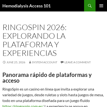
Skip
Search
Hemodialysis Access 101
to
PRIMAR
content
MENU
RINGOSPIN 2026:
EXPLORANDO LA
PLATAFORMA Y
EXPERIENCIAS
JUNE 25, 2026
SYSTEM ACCOUNT
LEAVE A COMMENT
Panorama rápido de plataformas y
acceso
RingoSpin es un casino en línea que invita a explorar una
variedad de juegos, desde ruletas y slots hasta juegos de mesa,
todo en una plataforma diseñada para un juego fluido
https://ringospin.com.es/
. La experiencia se apoya en