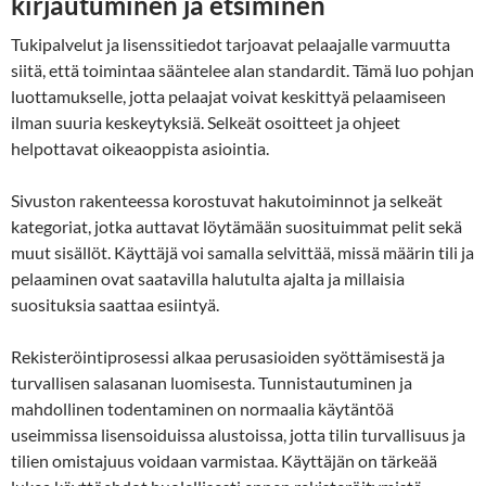
kirjautuminen ja etsiminen
Tukipalvelut ja lisenssitiedot tarjoavat pelaajalle varmuutta
siitä, että toimintaa sääntelee alan standardit. Tämä luo pohjan
luottamukselle, jotta pelaajat voivat keskittyä pelaamiseen
ilman suuria keskeytyksiä. Selkeät osoitteet ja ohjeet
helpottavat oikeaoppista asiointia.
Sivuston rakenteessa korostuvat hakutoiminnot ja selkeät
kategoriat, jotka auttavat löytämään suosituimmat pelit sekä
muut sisällöt. Käyttäjä voi samalla selvittää, missä määrin tili ja
pelaaminen ovat saatavilla halutulta ajalta ja millaisia
suosituksia saattaa esiintyä.
Rekisteröintiprosessi alkaa perusasioiden syöttämisestä ja
turvallisen salasanan luomisesta. Tunnistautuminen ja
mahdollinen todentaminen on normaalia käytäntöä
useimmissa lisensoiduissa alustoissa, jotta tilin turvallisuus ja
tilien omistajuus voidaan varmistaa. Käyttäjän on tärkeää