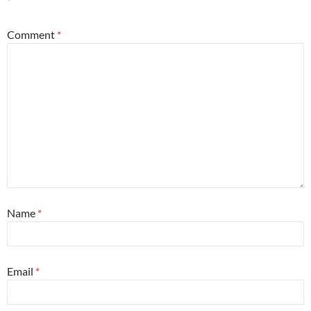
*
Comment
*
Name
*
Email
*