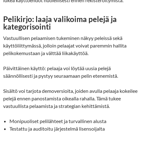
lukea käyttöehdot huolellisesti ennen rekisteröitymistä.
Pelikirjo: laaja valikoima pelejä ja
kategorisointi
Vastuullisen pelaamisen tukeminen näkyy peleissä sekä
käyttöliittymässä, jolloin pelaajat voivat paremmin hallita
pelikokemustaan ja välttää liikakäyttöä.
Päivittäinen käyttö: pelaaja voi löytää uusia pelejä
säännöllisesti ja pystyy seuraamaan pelin etenemistä.
Sisältö voi tarjota demoversioita, joiden avulla pelaaja kokeilee
pelejä ennen panostamista oikealla rahalla. Tämä tukee
vastuullista pelaamista ja strategian kehittämistä.
Monipuoliset pelilähteet ja turvallinen alusta
Testattu ja auditoitu järjestelmä lisensoijalta