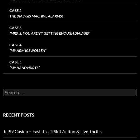
CASE 2
THE DIALYSIS MACHINE ALARMS!
CASE 3
“MRS. S, YOU AREN’T GETTING ENOUGH DIALYSIS”
CASE 4
“MY ARM IS SWOLLEN”
CASE 5
“MY HAND HURTS”
Search
for:
RECENT POSTS
Tcl99 Casino – Fast‑Track Slot Action & Live Thrills