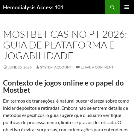
Skip
Search
Hemodialysis Access 101
to
PRIMAR
content
MENU
MOSTBET CASINO PT 2026:
GUIA DE PLATAFORMA E
JOGABILIDADE
JUNE 25, 2026
SYSTEM ACCOUNT
LEAVE A COMMENT
Contexto de jogos online e o papel do
Mostbet
Em termos de transações, é natural buscar clareza sobre como
iniciar depósitos e retiradas. Embora não se entrem details de
métodos específicos, o guia sugere que o usuário verifique
políticas de processamento, limites e prazos de retirada. O
objetivo é evitar surpresas, com orientações para entender os