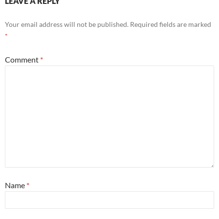
LEAVE A REPLY
Your email address will not be published.
Required fields are marked
*
Comment
*
Name
*