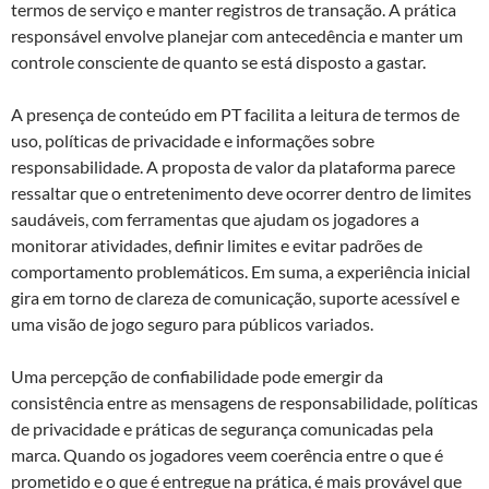
termos de serviço e manter registros de transação. A prática
responsável envolve planejar com antecedência e manter um
controle consciente de quanto se está disposto a gastar.
A presença de conteúdo em PT facilita a leitura de termos de
uso, políticas de privacidade e informações sobre
responsabilidade. A proposta de valor da plataforma parece
ressaltar que o entretenimento deve ocorrer dentro de limites
saudáveis, com ferramentas que ajudam os jogadores a
monitorar atividades, definir limites e evitar padrões de
comportamento problemáticos. Em suma, a experiência inicial
gira em torno de clareza de comunicação, suporte acessível e
uma visão de jogo seguro para públicos variados.
Uma percepção de confiabilidade pode emergir da
consistência entre as mensagens de responsabilidade, políticas
de privacidade e práticas de segurança comunicadas pela
marca. Quando os jogadores veem coerência entre o que é
prometido e o que é entregue na prática, é mais provável que