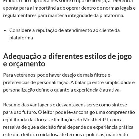
Embora não haja detalhes sobre o tipo de licença, a referência
aponta para a importância de operar dentro de normas legais e
regulamentares para manter a integridade da plataforma.
Considere a reputação de atendimento ao cliente da
plataforma
Adequação a diferentes estilos de jogo
e orçamento
Para veteranos, pode haver desejo de mais filtros e
preferências de personalização. A balança entre simplicidade e
personalização define o quanto a experiência é atrativa.
Resumo das vantagens e desvantagens serve como síntese
para uso futuro. O leitor pode levar consigo uma compreensão
equilibrada das forças e limitações do Mostbet PT, com a
ressalva de que a decisão final depende de experiência prática
e de uma leitura cuidadosa de termos e políticas, mantendo