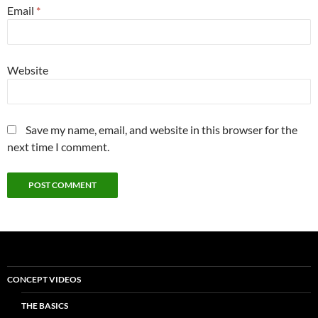
Email
*
Website
Save my name, email, and website in this browser for the
next time I comment.
CONCEPT VIDEOS
THE BASICS